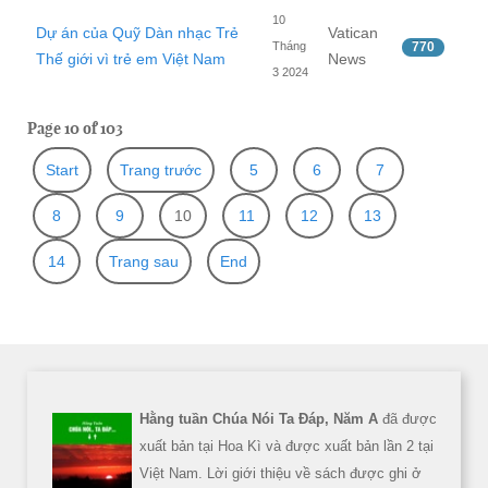
10
Dự án của Quỹ Dàn nhạc Trẻ
Vatican
Tháng
770
Thế giới vì trẻ em Việt Nam
News
3 2024
Page 10 of 103
Start
Trang trước
5
6
7
8
9
10
11
12
13
14
Trang sau
End
Hằng tuần Chúa Nói Ta Đáp, Năm A
đã được
xuất bản tại Hoa Kì và được xuất bản lần 2 tại
Việt Nam. Lời giới thiệu về sách được ghi ở