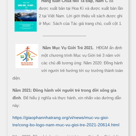
Hằng tuần Chúa Nói Ta Đáp, Năm C
đã
được xuất bản tại Hoa Kì và được xuất bản lần
2 tại Việt Nam. Lời giới thiệu về sách được ghi
ở Mục: Sách của Tác giả trang chủ, cuối cột 1.
------------------------------------
Năm Mục Vụ Giới Trẻ 2021.
HĐGM ấn định
một chương trình Mục vụ Giới trẻ 3 năm với
các chủ đề tương ứng: Năm 2020: Đồng hành
với người trẻ hướng tới sự trưởng thành toàn
diện.
Năm 2021: Đồng hành với người trẻ trong đời sống gia
đình
. Để hiểu ý nghĩa và thực hành, xin nhấn vào đường dẫn
này:
https://giaophannhatrang.org/vi/news/muc-vu-gioi-
tre/cong-bo-logo-nam-muc-vu-gioi-tre-2021-20614.html