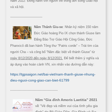
Năm 2022: Đồng hành với người trẻ trong đời sống Giáo hội
và xã hội.
--------------------------------
Năm Thánh Giu-se
: Nhân kỷ niệm 150 năm
Đức Giáo hoàng Pio IX chọn thánh Giuse làm
Đấng Bảo Trợ Giáo Hội Công Giáo, Đức
Phanxicô đã ban hành Tông thư “Patris corde” – Trái tim của
người Cha – và công bố “Năm đặc biệt về thánh Giuse” từ
ngày 8/12/2020 đến ngày 8/12/2021.
Để biết thêm ý nghĩa và
áp dụng vào hoàn cảnh VN, xin nhấn vào đường dẫn này:
https://tgpsaigon.net/bai-viet/nam-thanh-giuse-nhung-
dieu-nguoi-cong-giao-can-biet-61799
--------------------------------------
Năm “Gia đình Amoris Laetitia” 2021
về “Vẻ đẹp và niềm vui của tình yêu gia
đình” do Bộ Giáo Dân, Gia Đình và Sự