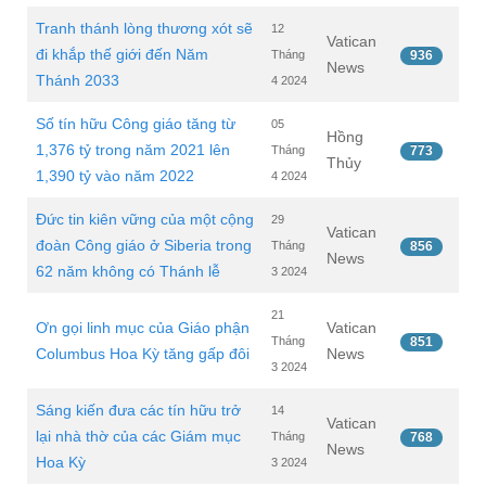
Tranh thánh lòng thương xót sẽ
12
Vatican
đi khắp thế giới đến Năm
Tháng
936
News
Thánh 2033
4 2024
Số tín hữu Công giáo tăng từ
05
Hồng
1,376 tỷ trong năm 2021 lên
Tháng
773
Thủy
1,390 tỷ vào năm 2022
4 2024
Đức tin kiên vững của một cộng
29
Vatican
đoàn Công giáo ở Siberia trong
Tháng
856
News
62 năm không có Thánh lễ
3 2024
21
Ơn gọi linh mục của Giáo phận
Vatican
Tháng
851
Columbus Hoa Kỳ tăng gấp đôi
News
3 2024
Sáng kiến đưa các tín hữu trở
14
Vatican
lại nhà thờ của các Giám mục
Tháng
768
News
Hoa Kỳ
3 2024