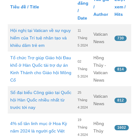
đăng
Tiêu đề / Title
/
xem /
/
Author
Hits
Date
Hội nghị tại Vatican về sự nguy
11
Vatican
hiểm của Trí tuệ nhân tạo và
Tháng
730
News
khiêu dâm trẻ em
5 2024
Tổ chức Trợ giúp Giáo hội Đau
Hồng
02
khổ ở Hàn Quốc tài trợ dự án
Thủy -
Tháng
814
Kinh Thánh cho Giáo hội Mông
Vatican
5 2024
Cổ
News
Số đại biểu Công giáo tại Quốc
25
Vatican
hội Hàn Quốc nhiều nhất từ
Tháng
812
News
trước tới nay
4 2024
19
4% số tân linh mục ở Hoa Kỳ
Hồng
Tháng
1602
năm 2024 là người gốc Việt
Thủy
4 2024