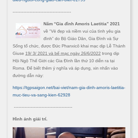
--------------------------------------
Năm “Gia đình Amoris Laetitia” 2021
về “Vẻ đẹp và niềm vui của tình yêu gia
đình” do Bộ Giáo Dân, Gia Đình và Sự
Sống tổ chức, được Đức Phanxicô khai mạc dịp Lễ Thánh
Giuse
19/ 3/ 2021 và bế mạc ngày 26/6/2022
trong dịp
Hội Ngộ Thế Giới các Gia Đình lần thứ 10 diễn ra tại
Roma. Để biết thêm ý nghĩa và áp dụng, xin nhấn vào
đường dẫn này:
https://tgpsaigon.net/bai-viet/nam-gia-dinh-amoris-laetitia-
muc-tieu-va-sang-kien-62928
--------------------------------------
Hình ảnh giải trí.