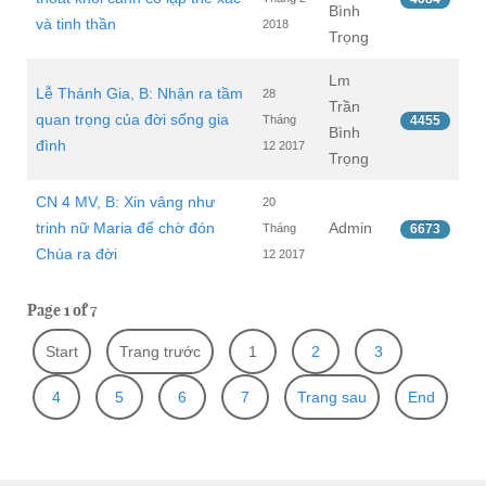
Bình
và tinh thần
2018
Trọng
Lm
Lễ Thánh Gia, B: Nhận ra tầm
28
Trần
quan trọng của đời sống gia
Tháng
4455
Bình
đình
12 2017
Trọng
CN 4 MV, B: Xin vâng như
20
trinh nữ Maria để chờ đón
Admin
Tháng
6673
Chúa ra đời
12 2017
Page 1 of 7
Start
Trang trước
1
2
3
4
5
6
7
Trang sau
End