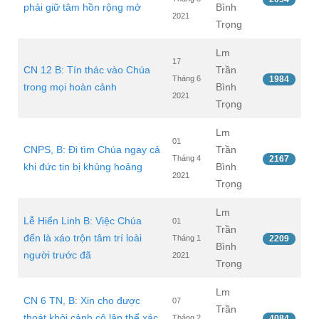
phải giữ tâm hồn rộng mở
Bình
2021
Trọng
Lm
17
CN 12 B: Tín thác vào Chúa
Trần
Tháng 6
1984
trong mọi hoàn cảnh
Bình
2021
Trọng
Lm
01
CNPS, B: Đi tìm Chúa ngay cả
Trần
Tháng 4
2167
khi đức tin bị khủng hoảng
Bình
2021
Trọng
Lm
Lễ Hiển Linh B: Việc Chúa
01
Trần
đến là xáo trộn tâm trí loài
Tháng 1
2209
Bình
người trước đã
2021
Trọng
Lm
CN 6 TN, B: Xin cho được
07
Trần
thoát khỏi cảnh cô lập thể xác
Tháng 2
4084