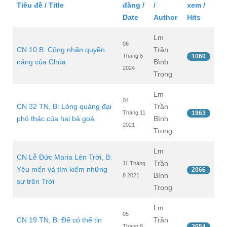
Tiêu đề / Title
đăng /
/
xem /
Date
Author
Hits
Lm
06
CN 10 B: Công nhận quyền
Trần
Tháng 6
1060
năng của Chúa
Bình
2024
Trọng
Lm
04
CN 32 TN, B: Lòng quảng đại
Trần
Tháng 11
1963
phó thác của hai bà goá
Bình
2021
Trọng
Lm
CN Lễ Đức Maria Lên Trời, B:
Trần
11 Tháng
Yêu mến và tìm kiếm những
2066
Bình
8 2021
sự trên Trới
Trọng
Lm
05
CN 19 TN, B: Để có thể tin
Trần
Tháng 8
2054