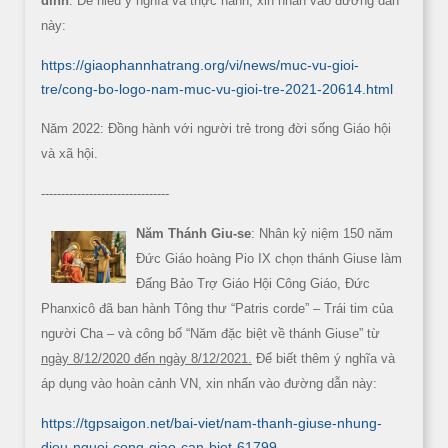
đình
. Để hiểu ý nghĩa và thực hành, xin nhấn vào đường dẫn
này:
https://giaophannhatrang.org/vi/news/muc-vu-gioi-
tre/cong-bo-logo-nam-muc-vu-gioi-tre-2021-20614.html
Năm 2022: Đồng hành với người trẻ trong đời sống Giáo hội
và xã hội.
--------------------------------
Năm Thánh Giu-se
: Nhân kỷ niệm 150 năm
Đức Giáo hoàng Pio IX chọn thánh Giuse làm
Đấng Bảo Trợ Giáo Hội Công Giáo, Đức
Phanxicô đã ban hành Tông thư “Patris corde” – Trái tim của
người Cha – và công bố “Năm đặc biệt về thánh Giuse” từ
ngày 8/12/2020 đến ngày 8/12/2021.
Để biết thêm ý nghĩa và
áp dụng vào hoàn cảnh VN, xin nhấn vào đường dẫn này:
https://tgpsaigon.net/bai-viet/nam-thanh-giuse-nhung-
dieu-nguoi-cong-giao-can-biet-61799