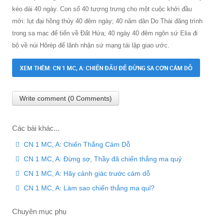
kéo dài 40 ngày. Con số 40 tượng trưng cho một cuộc khởi đầu
mới: lụt đại hồng thủy 40 đêm ngày; 40 năm dân Do Thái đăng trình
trong sa mạc để tiến về Đất Hứa; 40 ngày 40 đêm ngôn sứ Elia đi
bộ về núi Hôrép để lãnh nhận sứ mạng tái lập giao ước.
XEM THÊM: CN 1 MC, A: CHIẾN ĐẤU ĐỂ ĐỪNG SA CƠN CÁM DỖ
Write comment (0 Comments)
Các bài khác...
CN 1 MC, A: Chiến Thắng Cám Dỗ
CN 1 MC, A: Đừng sợ, Thầy đã chiến thắng ma quỷ
CN 1 MC, A: Hãy cảnh giác trước cám dỗ
CN 1 MC, A: Làm sao chiến thắng ma quỉ?
Chuyên mục phụ