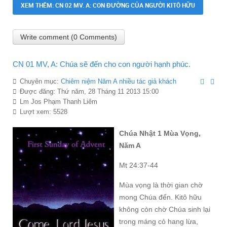
XEM THÊM: CN 02 MV. A: CON ĐƯỜNG CỦA NGƯỜI KITÔ HỮU
Write comment (0 Comments)
CN 01 MV, A: Chúa sẽ đến cho con người hạnh phúc.
Chuyên mục:
Chiêm niệ̣m Năm A nhiều tác giả khách
Được đăng: Thứ năm, 28 Tháng 11 2013 15:00
Lm Jos Phạm Thanh Liêm
Lượt xem: 5528
Chúa Nhật 1 Mùa Vọng,
Năm A
Mt 24:37-44
Mùa vọng là thời gian chờ
mong Chúa đến. Kitô hữu
không còn chờ Chúa sinh lại
trong máng cỏ hang lừa,