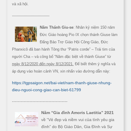
và xã hội.
--------------------------------
Năm Thánh Giu-se
: Nhân kỷ niệm 150 năm
Đức Giáo hoàng Pio IX chọn thánh Giuse làm
Đấng Bảo Trợ Giáo Hội Công Giáo, Đức
Phanxicô đã ban hành Tông thư “Patris corde” – Trái tim của
người Cha – và công bố “Năm đặc biệt về thánh Giuse” từ
ngày 8/12/2020 đến ngày 8/12/2021.
Để biết thêm ý nghĩa và
áp dụng vào hoàn cảnh VN, xin nhấn vào đường dẫn này:
https://tgpsaigon.net/bai-viet/nam-thanh-giuse-nhung-
dieu-nguoi-cong-giao-can-biet-61799
--------------------------------------
Năm “Gia đình Amoris Laetitia” 2021
về “Vẻ đẹp và niềm vui của tình yêu gia
đình” do Bộ Giáo Dân, Gia Đình và Sự