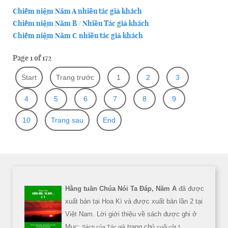
Chiêm niệ̣m Năm A nhiều tác giả khách
Chiêm niệ̣m Năm B / Nhiều Tác giả khách
Chiêm niệ̣m Năm C nhiều tác giả khách
Page 1 of 172
Start
Trang trước
1
2
3
4
5
6
7
8
9
10
Trang sau
End
Hằng tuần Chúa Nói Ta Đáp, Năm A
đã được
xuất bản tại Hoa Kì và được xuất bản lần 2 tại
Việt Nam. Lời giới thiệu về sách được ghi ở
Mục:
trang chủ
Sách của Tác giả
cuối cột 1