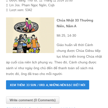
Được đăng: Thứ tư, 12 Tháng 11 2014 10:00
Lm Jos. Phạm Ngọc Ngôn, Csjb
Lượt xem: 5342
Chúa Nhật 33 Thường
Niên, Năm A
Mt 25, 14-30
Giáo huấn về thời Cánh
chung được Chùa Giêsu tiếp
tục khai triển trong Chúa nhật
áp cuối của niên lịch phụng vụ. Theo đó, Cánh chung được
sánh ví như ngày ông chủ đến để thanh toán sổ sách mà
trước đó, ông đã trao cho mỗi người-
XEM THÊM: 33 SUN. / ORD. A; NHỮNG NÉN BẠC BIẾT NÓI
Write comment (0 Comments)