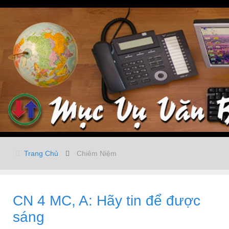
Trang Chủ
Chiêm Niệm
CN 4 MC, A: Hãy tin để được
sáng