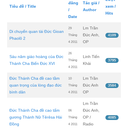
đăng
Tác giả /
Tiêu đề / Title
xem /
/
Author
Hits
Date
Lm Trần
29
Di chuyển quan tài Đức Gioan
Đức Anh,
Tháng
4109
Phaolô 2
OP
4 2011
26
Sáu năm giáo hoàng của Đức
Linh Tiến
Tháng
3795
Thánh Cha Biển Đức XVI
Khải
4 2011
Đức Thánh Cha đề cao tầm
Lm Trần
10
quan trọng của lòng đạo đức
Đức Anh
Tháng
3584
bình dân
OP
4 2011
Lm Trần
Đức Thánh Cha đề cao tấm
Đức Anh,
06
gương Thánh Nữ Têrêsa Hài
OP /
Tháng
4085
Đồng
Radio
4 2011