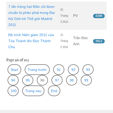
7 tấn tràng hạt Mân côi được
01
chuẩn bị phân phát trong Đại
PV
Tháng
4390
hội Giới trẻ Thế giới Madrid
3 2011
2011
Đệ trình Niên giám 2011 của
21
Trần Đức
Tòa Thánh lên Đức Thánh
Tháng
3912
Anh
Cha
2 2011
Page 96 of 103
Start
Trang trước
91
92
93
94
95
96
97
98
99
100
Trang sau
End