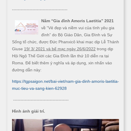
--------------------------------------
Năm “Gia đình Amoris Laetitia” 2021
về “Vẻ đẹp và niềm vui của tình yêu gia
đình” do Bộ Giáo Dân, Gia Đình và Sự
Sống tổ chức, được Đức Phanxicô khai mạc dịp Lễ Thánh
Giuse
19/ 3/ 2021 và bế mạc ngày 26/6/2022
trong dịp
Hội Ngộ Thế Giới các Gia Đình lần thứ 10 diễn ra tại
Roma. Để biết thêm ý nghĩa và áp dụng, xin nhấn vào
đường dẫn này:
https://tgpsaigon.net/bai-viet/nam-gia-dinh-amoris-laetitia-
muc-tieu-va-sang-kien-62928
--------------------------------------
Hình ảnh giải trí.