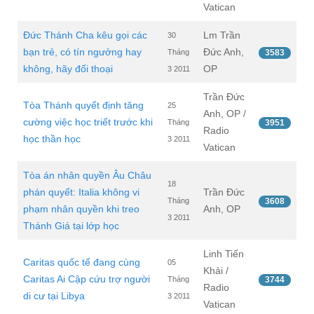
Vatican
Đức Thánh Cha kêu gọi các
Lm Trần
30
bạn trẻ, có tín ngưởng hay
Đức Anh,
Tháng
3583
không, hãy đối thoại
OP
3 2011
Trần Đức
Tòa Thánh quyết định tăng
25
Anh, OP /
cường việc học triết trước khi
Tháng
3951
Radio
học thần học
3 2011
Vatican
Tòa án nhân quyền Âu Châu
18
phán quyết: Italia không vi
Trần Đức
Tháng
3608
phạm nhân quyền khi treo
Anh, OP
3 2011
Thánh Giá tại lớp học
Linh Tiến
Caritas quốc tế đang cùng
05
Khải /
Caritas Ai Cập cứu trợ người
Tháng
3744
Radio
di cư tại Libya
3 2011
Vatican