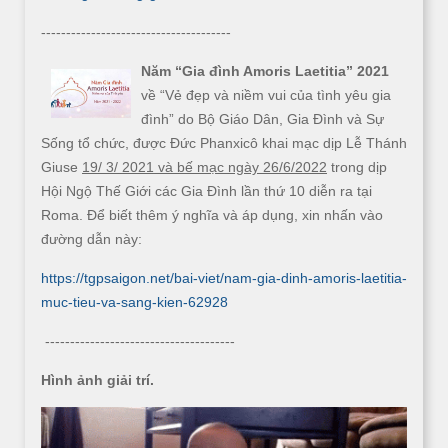
--------------------------------------
Năm “Gia đình Amoris Laetitia” 2021
về “Vẻ đẹp và niềm vui của tình yêu gia
đình” do Bộ Giáo Dân, Gia Đình và Sự
Sống tổ chức, được Đức Phanxicô khai mạc dịp Lễ Thánh
Giuse
19/ 3/ 2021 và bế mạc ngày 26/6/2022
trong dịp
Hội Ngộ Thế Giới các Gia Đình lần thứ 10 diễn ra tại
Roma. Để biết thêm ý nghĩa và áp dụng, xin nhấn vào
đường dẫn này:
https://tgpsaigon.net/bai-viet/nam-gia-dinh-amoris-laetitia-
muc-tieu-va-sang-kien-62928
--------------------------------------
Hình ảnh giải trí.