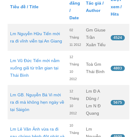
đăng
Tác giả /
Tiêu đề / Title
xem /
/
Author
Hits
Date
Gm Giuse
02
Lm Nguyễn Hữu Tiến mới
Trần
Tháng
4524
ra đi vĩnh viễn tại An Giang
Xuân Tiếu
11 2012
12
Lm Vũ Đức Tiến mới nằm
Toà Gm
Tháng
xuống giã từ trần gian tại
4803
Thái Bình
10
Thái Bình
2012
Lm Đ A
12
Lm GB. Nguyễn Bá Vi mới
Dũng /
Tháng
ra đi mà không hẹn ngày về
5675
Lm N Đ
10
tại Sàigòn
Quang
2012
10
Lm Lê Văn Ảnh vừa ra đi
Lm
Tháng
sau chứng bệnh đột phát và
Nguyễn
4600