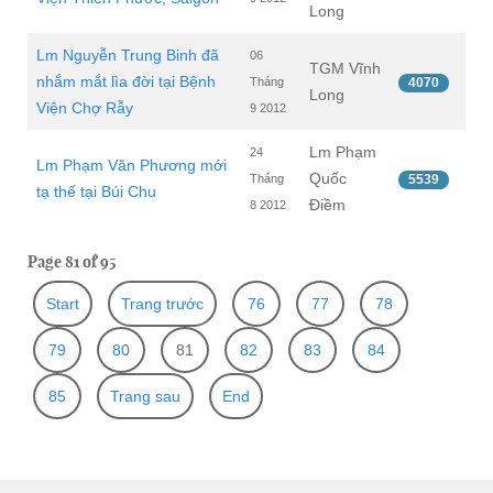
Long
Lm Nguyễn Trung Binh đã
06
TGM Vĩnh
nhắm mắt lìa đời tại Bệnh
Tháng
4070
Long
Viện Chợ Rẫy
9 2012
Lm Phạm
24
Lm Phạm Văn Phương mới
Quốc
Tháng
5539
tạ thế tại Búi Chu
Điềm
8 2012
Page 81 of 95
Start
Trang trước
76
77
78
79
80
81
82
83
84
85
Trang sau
End