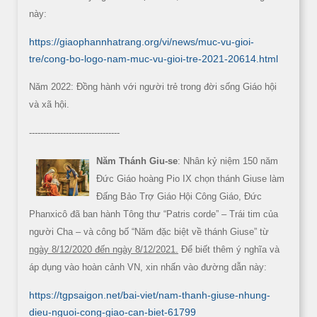
này:
https://giaophannhatrang.org/vi/news/muc-vu-gioi-
tre/cong-bo-logo-nam-muc-vu-gioi-tre-2021-20614.html
Năm 2022: Đồng hành với người trẻ trong đời sống Giáo hội
và xã hội.
--------------------------------
Năm Thánh Giu-se
: Nhân kỷ niệm 150 năm
Đức Giáo hoàng Pio IX chọn thánh Giuse làm
Đấng Bảo Trợ Giáo Hội Công Giáo, Đức
Phanxicô đã ban hành Tông thư “Patris corde” – Trái tim của
người Cha – và công bố “Năm đặc biệt về thánh Giuse” từ
ngày 8/12/2020 đến ngày 8/12/2021.
Để biết thêm ý nghĩa và
áp dụng vào hoàn cảnh VN, xin nhấn vào đường dẫn này:
https://tgpsaigon.net/bai-viet/nam-thanh-giuse-nhung-
dieu-nguoi-cong-giao-can-biet-61799