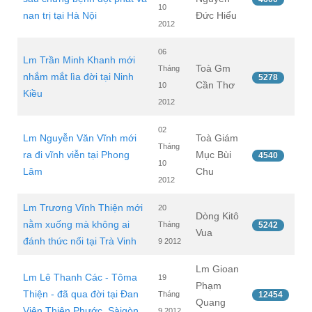
10
nan trị tại Hà Nội
Đức Hiểu
2012
06
Lm Trần Minh Khanh mới
Toà Gm
Tháng
nhắm mắt lìa đời tại Ninh
5278
Cần Thơ
10
Kiều
2012
02
Lm Nguyễn Văn Vĩnh mới
Toà Giám
Tháng
ra đi vĩnh viễn tại Phong
Mục Bùi
4540
10
Lâm
Chu
2012
Lm Trương Vĩnh Thiện mới
20
Dòng Kitô
nằm xuống mà không ai
Tháng
5242
Vua
đánh thức nổi tại Trà Vinh
9 2012
Lm Gioan
Lm Lê Thanh Các - Tôma
19
Phạm
Thiện - đã qua đời tại Đan
Tháng
12454
Quang
Viện Thiên Phước, Sàigòn
9 2012