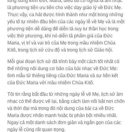
lòng sùng kính Đức Maria, điều đó có nghĩa là âm nhạc
là phương tiện ưu tiên cho việc dạy giáo lý về Đức Mẹ.
Thực vậy, ca hát được hình thành như một trong những
yếu tố tự nhiên đầu tiên của các ngày lễ về Mẹ và là một
phương tiện dễ dàng để diễn tả suy tư thần học trong
việc thờ phượng, khi nó diễn tả phẩm giá của Đức
Maria, vị trí và vai trò của Mẹ trong mầu nhiệm Chúa
Kitô, trong lịch sử cứu độ và trong lịch sử Giáo hội.
Mỗi giai đoạn lịch sử đã trình bày một cách tốt nhất có
thể những nội dung cơ bản của bài nhạc về Đức Mẹ:
tình mẫu tử thiêng liêng của Đức Maria và sự liên kết
của Đức Maria với mầu nhiệm Chúa Kitô.
Tôi tin rằng bắt đầu từ những ngày lễ về Mẹ, lịch sử âm
nhạc có thể được vẽ lại, bằng cách làm nổi bật nơi chốn
và thời đại mà trong đó nội dung của bài ca về Đức
Maria được nhấn mạnh hoặc bị phản bội nhiều nhất.
Ngay cả một danh sách đơn giản và ngắn gọn của các
ngày lễ cũng rất quan trọng.