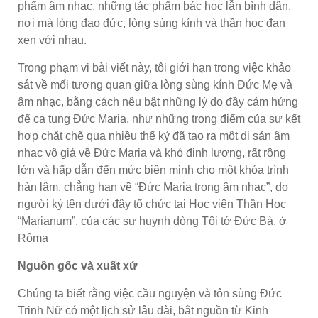
phẩm âm nhạc, những tác phẩm bác học lẫn bình dân,
nơi mà lòng đạo đức, lòng sùng kính và thần học đan
xen với nhau.
Trong phạm vi bài viết này, tôi giới hạn trong việc khảo
sát về mối tương quan giữa lòng sùng kính Đức Mẹ và
âm nhạc, bằng cách nêu bật những lý do đầy cảm hứng
để ca tụng Đức Maria, như những trọng điểm của sự kết
hợp chặt chẽ qua nhiều thế kỷ đã tạo ra một di sản âm
nhạc vô giá về Đức Maria và khó định lượng, rất rộng
lớn và hấp dẫn đến mức biện minh cho một khóa trình
hàn lâm, chẳng hạn về “Đức Maria trong âm nhạc”, do
người ký tên dưới đây tổ chức tại Học viện Thần Học
“Marianum”, của các sư huynh dòng Tôi tớ Đức Bà, ở
Rôma
Nguồn gốc và xuất xứ
Chúng ta biết rằng việc cầu nguyện và tôn sùng Đức
Trinh Nữ có một lịch sử lâu dài, bắt nguồn từ Kinh