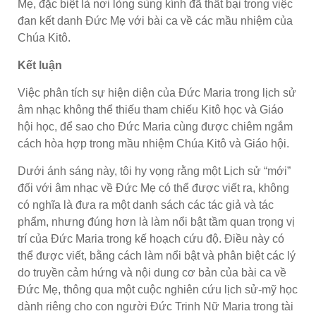
Mẹ, đặc biệt là nơi lòng sùng kính đã thất bại trong việc
đan kết danh Đức Mẹ với bài ca về các mầu nhiệm của
Chúa Kitô.
Kết luận
Việc phân tích sự hiện diện của Đức Maria trong lịch sử
âm nhạc không thể thiếu tham chiếu Kitô học và Giáo
hội học, để sao cho Đức Maria cùng được chiêm ngắm
cách hòa hợp trong mầu nhiệm Chúa Kitô và Giáo hội.
Dưới ánh sáng này, tôi hy vọng rằng một Lịch sử “mới”
đối với âm nhạc về Đức Mẹ có thể được viết ra, không
có nghĩa là đưa ra một danh sách các tác giả và tác
phẩm, nhưng đúng hơn là làm nổi bật tầm quan trọng vị
trí của Đức Maria trong kế hoạch cứu độ. Điều này có
thể được viết, bằng cách làm nổi bật và phân biệt các lý
do truyền cảm hứng và nội dung cơ bản của bài ca về
Đức Mẹ, thông qua một cuộc nghiên cứu lịch sử-mỹ học
dành riêng cho con người Đức Trinh Nữ Maria trong tài