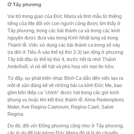
Ở Tây phương
Vai trò trung gian của Đức Maria và tình mẫu tử thiêng
liêng của Mẹ đối với con người cũng được tìm thấy ở
Tây phương, trong các bài thánh ca và trong các kinh
nguyện được đưa vào trong Kinh Nhật tụng và trong
Thánh lễ. Việc sử dụng các bài thánh ca trong số này
(ra đời ở Tiểu Á vào thế kỷ thứ 2-3) lan rộng ở phương
Tây bắt đầu từ thế kỷ thứ 4, trước hết là nhờ Thánh
Ambrôsiô, vì nó dễ hát và phù hợp với mọi tín hữu.
Từ đây, sự phát triển nhạc Bình Ca dẫn đến việc tạo ra
một di sản đáng kể về những bài ca kính Đức Mẹ, bao
gồm bốn điệp ca "chính" được hát trong các giờ kinh
phụng vụ hoặc khi kết thúc thánh lễ: Alma Redemptoris
Mater, Ave Regina Caelorum, Regina Caeli, Salve
Regina.
Do đó, đối với Đông phương cũng như ở Tây phương,
các lý do để hát mừng Đức Maria đó là lý do chuyển