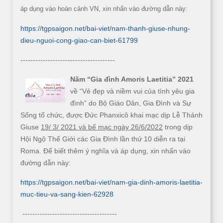
áp dụng vào hoàn cảnh VN, xin nhấn vào đường dẫn này:
https://tgpsaigon.net/bai-viet/nam-thanh-giuse-nhung-
dieu-nguoi-cong-giao-can-biet-61799
--------------------------------------
Năm “Gia đình Amoris Laetitia” 2021
về “Vẻ đẹp và niềm vui của tình yêu gia
đình” do Bộ Giáo Dân, Gia Đình và Sự
Sống tổ chức, được Đức Phanxicô khai mạc dịp Lễ Thánh
Giuse
19/ 3/ 2021 và bế mạc ngày 26/6/2022
trong dịp
Hội Ngộ Thế Giới các Gia Đình lần thứ 10 diễn ra tại
Roma. Để biết thêm ý nghĩa và áp dụng, xin nhấn vào
đường dẫn này:
https://tgpsaigon.net/bai-viet/nam-gia-dinh-amoris-laetitia-
muc-tieu-va-sang-kien-62928
--------------------------------------