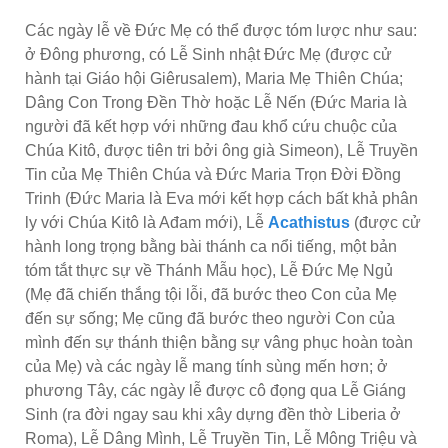
Các ngày lễ về Đức Mẹ có thể được tóm lược như sau:
ở Đông phương, có Lễ Sinh nhật Đức Mẹ (được cử
hành tại Giáo hội Giêrusalem), Maria Mẹ Thiên Chúa;
Dâng Con Trong Đền Thờ hoặc Lễ Nến (Đức Maria là
người đã kết hợp với những đau khổ cứu chuộc của
Chúa Kitô, được tiên tri bởi ông già Simeon), Lễ Truyền
Tin của Mẹ Thiên Chúa và Đức Maria Trọn Đời Đồng
Trinh (Đức Maria là Eva mới kết hợp cách bất khả phân
ly với Chúa Kitô là Ađam mới), Lễ
Acathistus
(được cử
hành long trọng bằng bài thánh ca nổi tiếng, một bản
tóm tắt thực sự về Thánh Mẫu học), Lễ Đức Mẹ Ngủ
(Mẹ đã chiến thắng tội lỗi, đã bước theo Con của Mẹ
đến sự sống; Mẹ cũng đã bước theo người Con của
mình đến sự thánh thiện bằng sự vâng phục hoàn toàn
của Mẹ) và các ngày lễ mang tính sùng mến hơn; ở
phương Tây, các ngày lễ được cô đọng qua Lễ Giáng
Sinh (ra đời ngay sau khi xây dựng đền thờ Liberia ở
Roma), Lễ Dâng Mình, Lễ Truyền Tin, Lễ Mông Triệu và