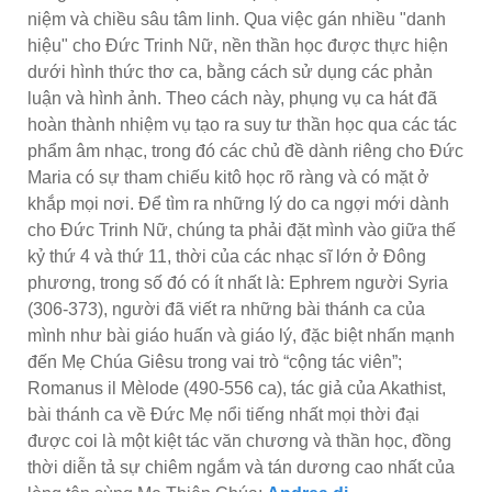
niệm và chiều sâu tâm linh. Qua việc gán nhiều "danh
hiệu" cho Đức Trinh Nữ, nền thần học được thực hiện
dưới hình thức thơ ca, bằng cách sử dụng các phản
luận và hình ảnh. Theo cách này, phụng vụ ca hát đã
hoàn thành nhiệm vụ tạo ra suy tư thần học qua các tác
phẩm âm nhạc, trong đó các chủ đề dành riêng cho Đức
Maria có sự tham chiếu kitô học rõ ràng và có mặt ở
khắp mọi nơi. Để tìm ra những lý do ca ngợi mới dành
cho Đức Trinh Nữ, chúng ta phải đặt mình vào giữa thế
kỷ thứ 4 và thứ 11, thời của các nhạc sĩ lớn ở Đông
phương, trong số đó có ít nhất là: Ephrem người Syria
(306-373), người đã viết ra những bài thánh ca của
mình như bài giáo huấn và giáo lý, đặc biệt nhấn mạnh
đến Mẹ Chúa Giêsu trong vai trò “cộng tác viên”;
Romanus il Mèlode (490-556 ca), tác giả của Akathist,
bài thánh ca về Đức Mẹ nổi tiếng nhất mọi thời đại
được coi là một kiệt tác văn chương và thần học, đồng
thời diễn tả sự chiêm ngắm và tán dương cao nhất của