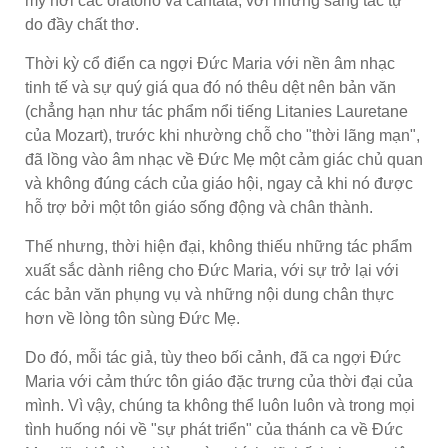
mỹ nơi các oratorio và cantata, với những sáng tác tự
do đầy chất thơ.
Thời kỳ cổ điển ca ngợi Đức Maria với nền âm nhạc
tinh tế và sự quý giá qua đó nó thêu dệt nên bản văn
(chẳng hạn như tác phẩm nổi tiếng Litanies Lauretane
của Mozart), trước khi nhường chỗ cho "thời lãng mạn",
đã lồng vào âm nhạc về Đức Mẹ một cảm giác chủ quan
và không đúng cách của giáo hội, ngay cả khi nó được
hỗ trợ bởi một tôn giáo sống động và chân thành.
Thế nhưng, thời hiện đại, không thiếu những tác phẩm
xuất sắc dành riêng cho Đức Maria, với sự trở lại với
các bản văn phụng vụ và những nội dung chân thực
hơn về lòng tôn sùng Đức Mẹ.
Do đó, mỗi tác giả, tùy theo bối cảnh, đã ca ngợi Đức
Maria với cảm thức tôn giáo đặc trưng của thời đại của
mình. Vì vậy, chúng ta không thể luôn luôn và trong mọi
tình huống nói về "sự phát triển" của thánh ca về Đức