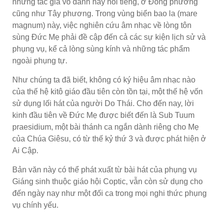
những tác giả vô danh hay nổi tiếng, ở Đông phương
cũng như Tây phương. Trong vùng biển bao la (mare
magnum) này, việc nghiên cứu âm nhạc về lòng tôn
sùng Đức Mẹ phải đề cập đến cả các sự kiện lịch sử và
phụng vụ, kể cả lòng sùng kính và những tác phẩm
ngoài phụng tự.
Như chúng ta đã biết, không có ký hiệu âm nhạc nào
của thế hệ kitô giáo đầu tiên còn tồn tại, một thế hệ vốn
sử dụng lối hát của người Do Thái. Cho đến nay, lời
kinh đầu tiên về Đức Mẹ được biết đến là Sub Tuum
praesidium, một bài thánh ca ngắn dành riêng cho Mẹ
của Chúa Giêsu, có từ thế kỷ thứ 3 và được phát hiện ở
Ai Cập.
Bản văn này có thể phát xuất từ bài hát của phụng vụ
Giáng sinh thuộc giáo hội Coptic, vẫn còn sử dụng cho
đến ngày nay như một đối ca trong mọi nghi thức phụng
vụ chính yếu.