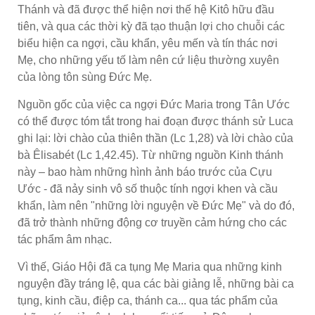
Thánh và đã được thể hiện nơi thế hệ Kitô hữu đầu
tiên, và qua các thời kỳ đã tạo thuận lợi cho chuỗi các
biểu hiện ca ngợi, cầu khẩn, yêu mến và tín thác nơi
Mẹ, cho những yếu tố làm nên cứ liệu thường xuyên
của lòng tôn sùng Đức Mẹ.
Nguồn gốc của việc ca ngợi Đức Maria trong Tân Ước
có thể được tóm tắt trong hai đoạn được thánh sử Luca
ghi lại: lời chào của thiên thần (Lc 1,28) và lời chào của
bà Êlisabét (Lc 1,42.45). Từ những nguồn Kinh thánh
này – bao hàm những hình ảnh báo trước của Cựu
Ước - đã nảy sinh vô số thuộc tính ngợi khen và cầu
khẩn, làm nên "những lời nguyện về Đức Mẹ" và do đó,
đã trở thành những động cơ truyền cảm hứng cho các
tác phẩm âm nhạc.
Vì thế, Giáo Hội đã ca tụng Mẹ Maria qua những kinh
nguyện đầy tráng lệ, qua các bài giảng lễ, những bài ca
tụng, kinh cầu, điệp ca, thánh ca... qua tác phẩm của