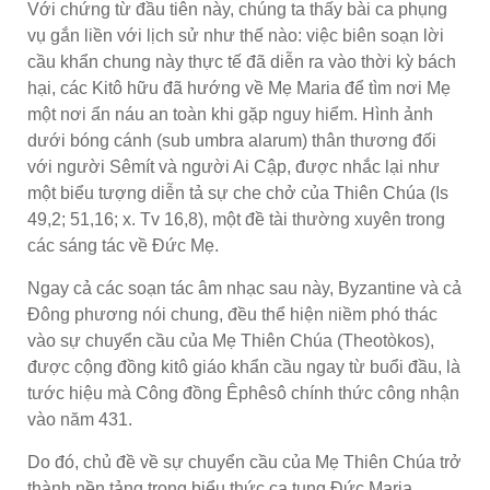
Với chứng từ đầu tiên này, chúng ta thấy bài ca phụng
vụ gắn liền với lịch sử như thế nào: việc biên soạn lời
cầu khẩn chung này thực tế đã diễn ra vào thời kỳ bách
hại, các Kitô hữu đã hướng về Mẹ Maria để tìm nơi Mẹ
một nơi ẩn náu an toàn khi gặp nguy hiểm. Hình ảnh
dưới bóng cánh (sub umbra alarum) thân thương đối
với người Sêmít và người Ai Cập, được nhắc lại như
một biểu tượng diễn tả sự che chở của Thiên Chúa (Is
49,2; 51,16; x. Tv 16,8), một đề tài thường xuyên trong
các sáng tác về Đức Mẹ.
Ngay cả các soạn tác âm nhạc sau này, Byzantine và cả
Đông phương nói chung, đều thể hiện niềm phó thác
vào sự chuyển cầu của Mẹ Thiên Chúa (Theotòkos),
được cộng đồng kitô giáo khẩn cầu ngay từ buổi đầu, là
tước hiệu mà Công đồng Êphêsô chính thức công nhận
vào năm 431.
Do đó, chủ đề về sự chuyển cầu của Mẹ Thiên Chúa trở
thành nền tảng trong biểu thức ca tụng Đức Maria.