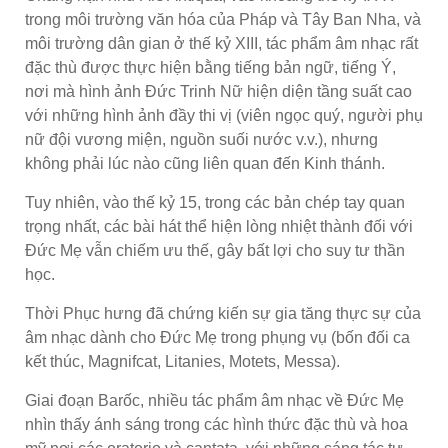
trong môi trường văn hóa của Pháp và Tây Ban Nha, và
môi trường dân gian ở thế kỷ XIII, tác phẩm âm nhạc rất
đặc thù được thực hiện bằng tiếng bản ngữ, tiếng Ý,
nơi mà hình ảnh Đức Trinh Nữ hiện diện tầng suất cao
với những hình ảnh đầy thi vị (viên ngọc quý, người phụ
nữ đội vương miện, nguồn suối nước v.v.), nhưng
không phải lúc nào cũng liên quan đến Kinh thánh.
Tuy nhiên, vào thế kỷ 15, trong các bản chép tay quan
trọng nhất, các bài hát thể hiện lòng nhiệt thành đối với
Đức Mẹ vẫn chiếm ưu thế, gây bất lợi cho suy tư thần
học.
Thời Phục hưng đã chứng kiến sự gia tăng thực sự của
âm nhạc dành cho Đức Mẹ trong phụng vụ (bốn đối ca
kết thúc, Magnifcat, Litanies, Motets, Messa).
Giai đoạn Barốc, nhiều tác phẩm âm nhạc về Đức Mẹ
nhìn thấy ánh sáng trong các hình thức đặc thù và hoa