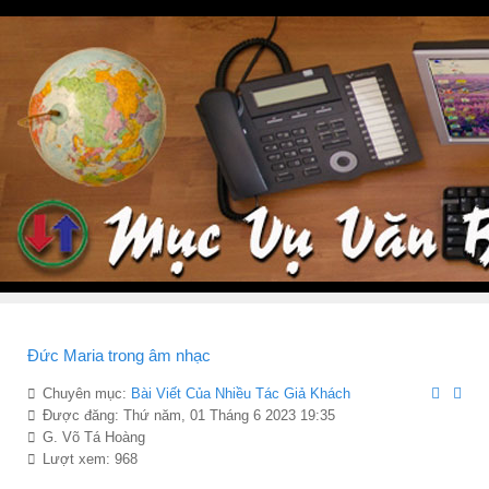
Đức Maria trong âm nhạc
Chuyên mục:
Bài Viết Của Nhiều Tác Giả Khách
Được đăng: Thứ năm, 01 Tháng 6 2023 19:35
G. Võ Tá Hoàng
Lượt xem: 968