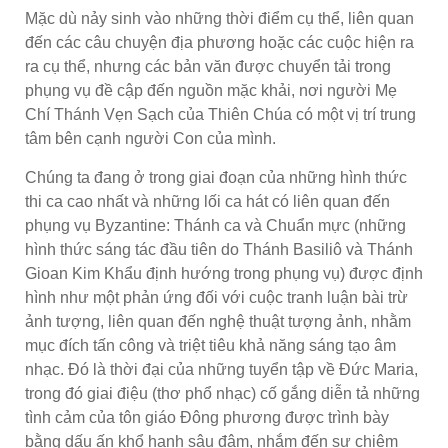
Mặc dù nảy sinh vào những thời điểm cụ thể, liên quan
đến các câu chuyện địa phương hoặc các cuộc hiện ra
ra cụ thể, nhưng các bản văn được chuyển tải trong
phụng vụ đề cập đến nguồn mặc khải, nơi người Mẹ
Chí Thánh Vẹn Sạch của Thiên Chúa có một vị trí trung
tâm bên cạnh người Con của mình.
Chúng ta đang ở trong giai đoạn của những hình thức
thi ca cao nhất và những lối ca hát có liên quan đến
phụng vụ Byzantine: Thánh ca và Chuẩn mực (những
hình thức sáng tác đầu tiên do Thánh Basiliô và Thánh
Gioan Kim Khẩu định hướng trong phụng vụ) được định
hình như một phản ứng đối với cuộc tranh luận bài trừ
ảnh tượng, liên quan đến nghệ thuật tượng ảnh, nhằm
mục đích tấn công và triệt tiêu khả năng sáng tạo âm
nhạc. Đó là thời đại của những tuyển tập về Đức Maria,
trong đó giai điệu (thơ phổ nhạc) cố gắng diễn tả những
tình cảm của tôn giáo Đông phương được trình bày
bằng dấu ấn khổ hạnh sâu đậm, nhắm đến sự chiêm