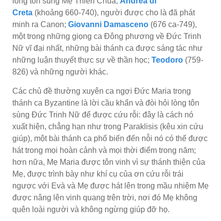
lòng tôn sùng Mẹ Thiên Chúa;
Andrea di
Creta
(khoảng 660-740), người được cho là đã phát
minh ra Canon;
Giovanni Damasceno
(676 ca-749),
một trong những giọng ca Đông phương về Đức Trinh
Nữ vĩ đại nhất, những bài thánh ca được sáng tác như
những luận thuyết thực sự về thần học;
Teodoro
(759-
826) và những người khác.
Các chủ đề thường xuyên ca ngợi Đức Maria trong
thánh ca Byzantine là lời cầu khẩn và đòi hỏi lòng tôn
sùng Đức Trinh Nữ để được cứu rỗi: đây là cách nó
xuất hiện, chẳng hạn như trong Paraklisis (kêu xin cứu
giúp), một bài thánh ca phổ biến đến nỗi nó có thể được
hát trong mọi hoàn cảnh và mọi thời điểm trong năm;
hơn nữa, Mẹ Maria được tôn vinh vì sự thánh thiện của
Mẹ, được trình bày như khí cụ của ơn cứu rỗi trái
ngược với Evà và Mẹ được hát lên trong mầu nhiệm Mẹ
được nâng lên vinh quang trên trời, nơi đó Mẹ không
quên loài người và không ngừng giúp đỡ họ.