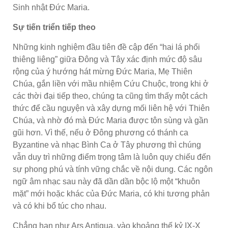
Sinh nhật Đức Maria.
Sự tiến triển tiếp theo
Những kinh nghiệm đầu tiên đề cập đến “hai lá phổi
thiêng liêng” giữa Đông và Tây xác định mức độ sâu
rộng của ý hướng hát mừng Đức Maria, Mẹ Thiên
Chúa, gắn liền với mầu nhiệm Cứu Chuộc, trong khi ở
các thời đại tiếp theo, chúng ta cũng tìm thấy một cách
thức để cầu nguyện và xây dựng mối liên hệ với Thiên
Chúa, và nhờ đó mà Đức Maria được tôn sùng và gần
gũi hơn. Vì thế, nếu ở Đông phương có thánh ca
Byzantine và nhạc Bình Ca ở Tây phương thì chúng
vẫn duy trì những điểm trọng tâm là luôn quy chiếu đến
sự phong phú và tính vững chắc về nội dung. Các ngôn
ngữ âm nhạc sau này đã dần dần bộc lộ một “khuôn
mặt” mới hoặc khác của Đức Maria, có khi tương phản
và có khi bổ túc cho nhau.
Chẳng hạn như Ars Antiqua, vào khoảng thế kỷ IX-X