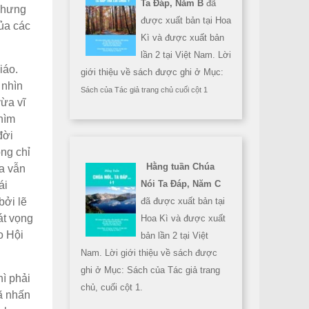
Ta Đáp, Năm B
đã
 nhưng
được xuất bản tại Hoa
của các
Kì và được xuất bản
lần 2 tại Việt Nam. Lời
iáo.
giới thiệu về sách được ghi ở Mục:
 nhìn
Sách của Tác giả trang chủ cuối cột 1
vừa vĩ
chìm
đời
ng chỉ
Hằng tuần Chúa
ta vẫn
Nói Ta Đáp, Năm C
ái
bởi lẽ
đã được xuất bản tại
át vọng
Hoa Kì và được xuất
o Hội
bản lần 2 tại Việt
Nam. Lời giới thiệu về sách được
ghi ở Mục: Sách của Tác giả trang
hì phải
chủ, cuối cột 1.
đã nhấn