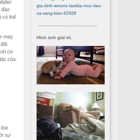
Walter
gia-dinh-amoris-laetitia-muc-tieu-
à đào
va-sang-kien-62928
i có thể
--------------------------------------
cơ may
Hình ảnh giải trí.
 đổi
ành cơ
tác của
 tọa
ời sự