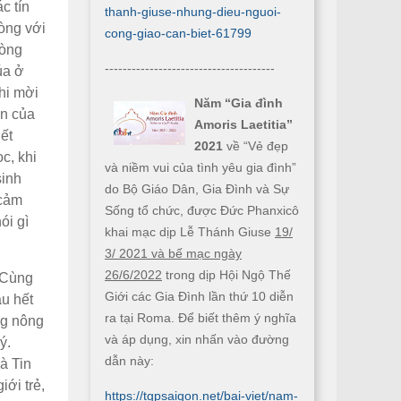
c tín
thanh-giuse-nhung-dieu-nguoi-
òng với
cong-giao-can-biet-61799
lòng
--------------------------------------
úa ở
khi mời
Năm “Gia đình
in của
Amoris Laetitia”
ết
2021
về “Vẻ đẹp
c, khi
và niềm vui của tình yêu gia đình”
sinh
do Bộ Giáo Dân, Gia Đình và Sự
 cảm
Sống tổ chức, được Đức Phanxicô
ói gì
khai mạc dịp Lễ Thánh Giuse
19/
3/ 2021 và bế mạc ngày
26/6/2022
trong dịp Hội Ngộ Thế
. Cùng
Giới các Gia Đình lần thứ 10 diễn
ầu hết
ra tại Roma. Để biết thêm ý nghĩa
ng nông
và áp dụng, xin nhấn vào đường
ý.
dẫn này:
à Tin
iới trẻ,
https://tgpsaigon.net/bai-viet/nam-