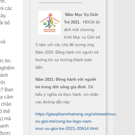
nh.
------------------------------------
và các
Năm Mục Vụ Giới
ày,
Trẻ 2021.
HĐGM ấn
ải bỏ
định một chương
trình Mục vụ Giới trẻ
 và
3 năm với các chủ đề tương ứng:
Năm 2020: Đồng hành với người trẻ
hướng tới sự trưởng thành toàn
c tin.
diện.
 nghiệm
lành
Năm 2021: Đồng hành với người
ười
trẻ trong đời sống gia đình
. Để
a? Bạn
hiểu ý nghĩa và thực hành, xin nhấn
ầy cảm
vào đường dẫn này:
n chân
ó thể
https://giaophannhatrang.org/vi/news/muc-
y) mà
vu-gioi-tre/cong-bo-logo-nam-
mạnh
muc-vu-gioi-tre-2021-20614.html
 được