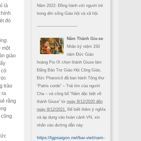
ỉ là
Năm 2022: Đồng hành với người trẻ
chính
trong đời sống Giáo hội và xã hội.
ét đó
--------------------------------
Năm Thánh Giu-se
:
ing
.
Nhân kỷ niệm 150
ề một
năm Đức Giáo
àn giáo
hoàng Pio IX chọn thánh Giuse làm
hấy
Đấng Bảo Trợ Giáo Hội Công Giáo,
 có
ười
Đức Phanxicô đã ban hành Tông thư
g trào
“Patris corde” – Trái tim của người
 ra
Cha – và công bố “Năm đặc biệt về
sẻ rằng
thánh Giuse” từ
ngày 8/12/2020 đến
ộng
ngày 8/12/2021.
Để biết thêm ý nghĩa
u cũng
và áp dụng vào hoàn cảnh VN, xin
nhấn vào đường dẫn này:
đức
https://tgpsaigon.net/bai-viet/nam-