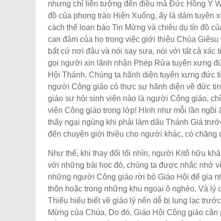
nhưng chỉ liên tưởng đến điều mà Đức Hồng Y Wa
đồ của phong trào Hiện Xuống, ấy là dám tuyên 
cách thế loan báo Tin Mừng và chiêu dụ tín đồ củ
can đảm của họ trong việc giới thiệu Chúa Giês
bất cứ nơi đâu và nói say sưa, nói với tất cả xác 
gọi người xin lãnh nhận Phép Rửa tuyên xưng đức t
Hội Thánh. Chúng ta hãnh diện tuyên xưng đức ti
người Công giáo có thực sự hãnh diện về đức tin
giáo sư hỏi sinh viên nào là người Công giáo, chỉ 
viên Công giáo trong lớp! Hình như mỗi lần ngồ
thấy ngại ngùng khi phải làm dấu Thánh Giá trước
đến chuyện giới thiệu cho người khác, có chăng c
Như thế, khi thay đổi lối nhìn, người Kitô hữu k
với những bài học đó, chúng ta được nhắc nhớ về
những người Công giáo rời bỏ Giáo Hội để gia 
thôn hoặc trong những khu ngoại ô nghèo. Và lý do
Thiếu hiểu biết về giáo lý nên dễ bị lung lạc trư
Mừng của Chúa. Do đó, Giáo Hội Công giáo cần phải