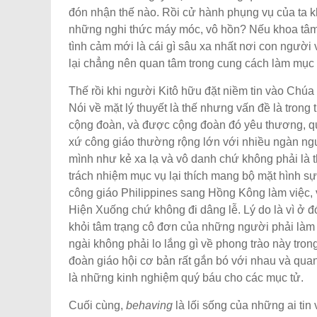
đón nhận thế nào. Rồi cử hành phụng vụ của ta k
những nghi thức máy móc, vô hồn? Nếu khoa tâm 
tình cảm mới là cái gì sâu xa nhất nơi con người
lại chẳng nên quan tâm trong cung cách làm mục
Thế rồi khi người Kitô hữu đặt niềm tin vào Chúa 
Nói về mặt lý thuyết là thế nhưng vấn đề là tron
cộng đoàn, và được cộng đoàn đó yêu thương, q
xứ công giáo thường rộng lớn với nhiều ngàn ngư
mình như kẻ xa lạ và vô danh chứ không phải là 
trách nhiệm mục vụ lại thích mang bộ mặt hình s
công giáo Philippines sang Hồng Kông làm việc,
Hiện Xuống chứ không đi dâng lễ. Lý do là vì ở đ
khỏi tâm trạng cô đơn của những người phải làm 
ngài không phải lo lắng gì về phong trào này tro
đoàn giáo hội cơ bản rất gắn bó với nhau và qua
là những kinh nghiệm quý báu cho các mục tử.
Cuối cùng,
behaving
là lối sống của những ai ti