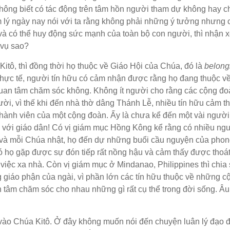
hông biết có tác động trên tâm hồn người tham dự không hay ch
lý ngày nay nói với ta rằng không phải những ý tưởng nhưng 
 và có thể huy động sức mạnh của toàn bộ con người, thì nhận x
 vụ sao?
Kitô, thì đồng thời họ thuộc về Giáo Hội của Chúa, đó là
belong
g thực tế, người tín hữu có cảm nhận được rằng họ đang thuộc v
uan tâm chăm sóc không. Không ít người cho rằng các cộng đo
ời, vì thế khi đến nhà thờ dâng Thánh Lễ, nhiều tín hữu cảm t
thành viên của một cộng đoàn. Ấy là chưa kể đến một vài người
ự với giáo dân! Có vị giám mục Hồng Kông kể rằng có nhiều ng
 và mỗi Chúa nhật, họ đến dự những buổi cầu nguyện của phon
ó họ gặp được sự đón tiếp rất nồng hậu và cảm thấy được thoát
việc xa nhà. Còn vị giám mục ở Mindanao, Philippines thì chia 
ng giáo phận của ngài, vì phần lớn các tín hữu thuộc về những c
n tâm chăm sóc cho nhau những gì rất cụ thể trong đời sống. Â
n vào Chúa Kitô. Ở đây không muốn nói đến chuyện luân lý đạo 