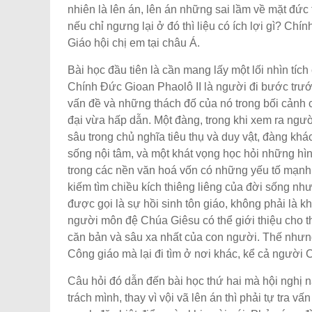
nhiên là lên án, lên án những sai lầm về mặt đức
nếu chỉ ngưng lại ở đó thì liệu có ích lợi gì? Chí
Giáo hội chị em tại châu Á.
Bài học đầu tiên là cần mang lấy một lối nhìn tích
Chính Đức Gioan Phaolô II là người đi bước trướ
vấn đề và những thách đố của nó trong bối cảnh củ
đại vừa hấp dẫn. Một đàng, trong khi xem ra ngườ
sâu trong chủ nghĩa tiêu thụ và duy vật, đàng khá
sống nội tâm, và một khát vọng học hỏi những h
trong các nền văn hoá vốn có những yếu tố mạnh 
kiếm tìm chiều kích thiêng liêng của đời sống nh
được gọi là sự hồi sinh tôn giáo, không phải là 
người môn đệ Chúa Giêsu có thể giới thiệu cho th
căn bản và sâu xa nhất của con người. Thế nhưng 
Công giáo mà lại đi tìm ở nơi khác, kể cả người
Câu hỏi đó dẫn đến bài học thứ hai mà hội nghị n
trách mình, thay vì vội vã lên án thì phải tự tr