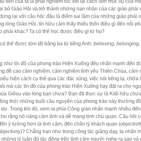
u tiên của ta là phải nghiêm túc xét lại cách làm mục vụ của mì
ại bỏ Giáo Hội và trở thành những nạn nhân của các giáo phái 
ng lại với câu hỏi: đâu là điểm sai lầm của những giáo phái n
g lòng Giáo Hội, tín hữu cảm thấy thiếu thốn điều gì đến nỗi ph
o phái khác? Ta có thể học được điều gì từ họ?
ó thể được tóm tắt bằng ba từ tiếng Anh:
believing, belonging,
ng như tín đồ của phong trào Hiện Xuống đều nhấn mạnh đến đứ
ống đề cao cảm nghiệm, cảm nghiệm tình yêu Thiên Chúa, cảm
ểu hiện cách cụ thể qua các đặc sủng, việc nói tiếng lạ, chữa 
hỏi mà các tín đồ của phong trào Hiện Xuống hay đặt ra cho ng
úa Giêsu vào lòng bạn chưa? Bạn đã thực sự là Kitô hữu chư
ồng thời những buổi cầu nguyện của phong trào này thường đ
m dự. Trong khi đó, xem ra phía Công giáo nhấn mạnh nhiều đế
ì cho rằng nó nặng cảm tính và dễ mang tính chủ quan. Câu hỏi c
ến ý tưởng hơn là tình cảm, đến chân lý khách quan (objectivit
jectivity)? Chẳng hạn như trong công tác giảng dạy, ta nhấn 
những lý luận đó tác động trên tình cảm người nghe ra sao và