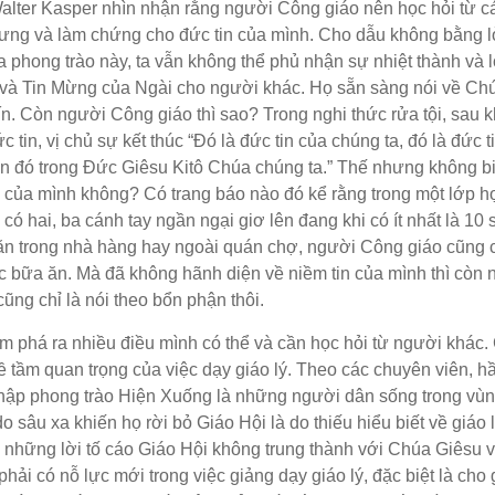
lter Kasper nhìn nhận rằng người Công giáo nên học hỏi từ cá
xưng và làm chứng cho đức tin của mình. Cho dẫu không bằng l
a phong trào này, ta vẫn không thể phủ nhận sự nhiệt thành và 
u và Tin Mừng của Ngài cho người khác. Họ sẵn sàng nói về Ch
tín. Còn người Công giáo thì sao? Trong nghi thức rửa tội, sau 
in, vị chủ sự kết thúc “Đó là đức tin của chúng ta, đó là đức t
n đó trong Đức Giêsu Kitô Chúa chúng ta.” Thế nhưng không bi
 của mình không? Có trang báo nào đó kể rằng trong một lớp họ
có hai, ba cánh tay ngần ngại giơ lên đang khi có ít nhất là 10 
i ăn trong nhà hàng hay ngoài quán chợ, người Công giáo cũng
 bữa ăn. Mà đã không hãnh diện về niềm tin của mình thì còn n
ũng chỉ là nói theo bổn phận thôi.
hám phá ra nhiều điều mình có thể và cần học hỏi từ người khác
 tầm quan trọng của việc dạy giáo lý. Theo các chuyên viên, h
nhập phong trào Hiện Xuống là những người dân sống trong vù
 sâu xa khiến họ rời bỏ Giáo Hội là do thiếu hiểu biết về giáo l
ớc những lời tố cáo Giáo Hội không trung thành với Chúa Giêsu v
 có nỗ lực mới trong việc giảng dạy giáo lý, đặc biệt là cho g