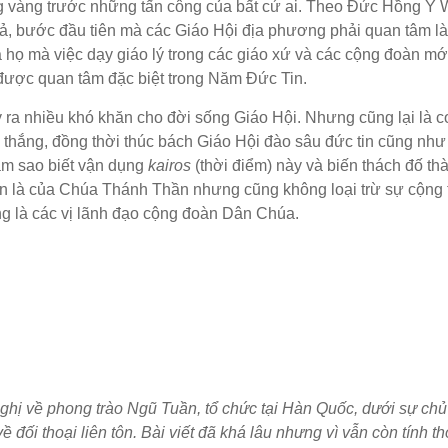
ng vàng trước những tấn công của bất cứ ai. Theo Đức Hồng Y 
uả, bước đầu tiên mà các Giáo Hội địa phương phải quan tâm l
qua họ mà việc dạy giáo lý trong các giáo xứ và các cộng đoàn mớ
 được quan tâm đặc biệt trong Năm Đức Tin.
y ra nhiều khó khăn cho đời sống Giáo Hội. Nhưng cũng lại là 
 thắng, đồng thời thúc bách Giáo Hội đào sâu đức tin cũng như
àm sao biết vận dụng
kairos
(thời điểm) này và biến thách đố th
iên là của Chúa Thánh Thần nhưng cũng không loại trừ sự cộng 
ng là các vị lãnh đạo cộng đoàn Dân Chúa.
nghị về phong trào Ngũ Tuần, tổ chức tại Hàn Quốc, dưới sự chủ
đối thoại liên tôn. Bài viết đã khá lâu nhưng vì vẫn còn tính th