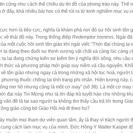
 tin cũng như cách thế chiêu dụ tín đồ của phong trào này. Thế
nh ở đây, khá nhiều bài học có thể rút ra từ kinh nghiệm mục vụ 
 cực hơn là tiêu cực, nghĩa là khám phá nơi đó sự hồi sinh tôn g
c về thái độ này. Trong thông điệp
Redemptor hominis
, Ngài đã
a một cuộc hồi sinh tôn giáo khi ngài viết: “Thời đại chúng ta 
i ta đang theo đuổi sự thịnh vượng vật chất và càng lúc càng 
c ta lại đang chứng kiến sự kiếm tìm ý nghĩa đời sống, nhu cầu 
ình thức và phương pháp mới giúp suy niệm và cầu nguyện. Khô
về tôn giáo nhưng ngay cả trong những xã hội tục hoá, người 
ư phương thuốc chống lại tình trạng phi nhân. Hiện tượng này, c
không mơ hồ nhưng cũng là một cơ may” (số 38). Là một cơ may 
ời đại này Tin Mừng như là lời đáp trả tuyệt hảo cho những kh
vấn đề là tại sao người ta không tìm thấy câu trả lời trong Giá
 Công giáo cũng bỏ Giáo Hội mà đi theo họ?
ày muốn mọi tham dự viên quan tâm, ấy là thay vì trách người t
a vấn cung cách làm mục vụ của mình. Đức Hồng Y Walter Kasper 