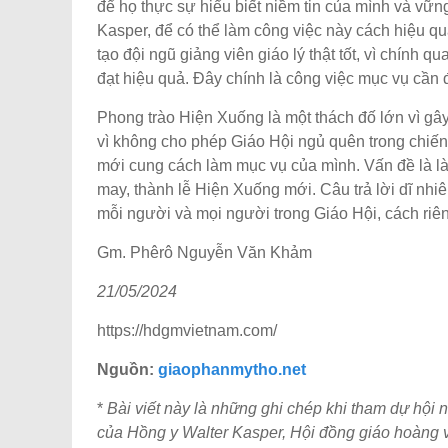
để họ thực sự hiểu biết niềm tin của mình và vữ
Kasper, để có thể làm công việc này cách hiệu q
tạo đội ngũ giảng viên giáo lý thật tốt, vì chính 
đạt hiệu quả. Đây chính là công việc mục vụ cần
Phong trào Hiện Xuống là một thách đố lớn vì gâ
vì không cho phép Giáo Hội ngủ quên trong chiến
mới cung cách làm mục vụ của mình. Vấn đề là l
may, thành lễ Hiện Xuống mới. Câu trả lời dĩ nh
mỗi người và mọi người trong Giáo Hội, cách riê
Gm. Phêrô Nguyễn Văn Khảm
21/05/2024
https://hdgmvietnam.com/
Nguồn:
giaophanmytho.net
*
Bài viết này là những ghi chép khi tham dự hội 
của Hồng y Walter Kasper, Hội đồng giáo hoàng về 