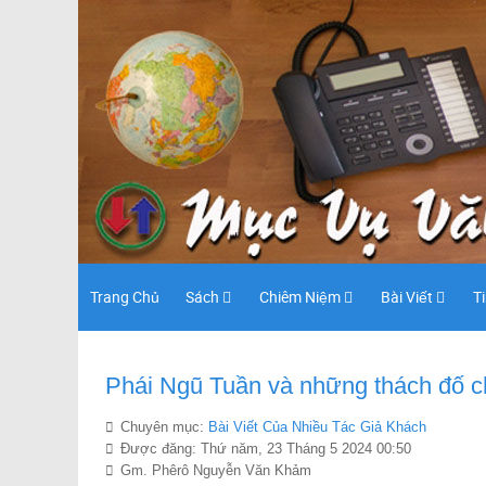
Trang Chủ
Sách
Chiêm Niệm
Bài Viết
T
Phái Ngũ Tuần và những thách đố c
Chuyên mục:
Bài Viết Của Nhiều Tác Giả Khách
Được đăng: Thứ năm, 23 Tháng 5 2024 00:50
Gm. Phêrô Nguyễn Văn Khảm