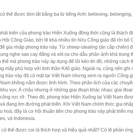
 thể được tóm tắt bằng ba từ tiếng Anh: believing, belonging,
hát triển của phong trào Hiện Xuống đồng thời cũng là thách đ
 Hội Công Giáo, bởi lẽ khá nhiều tín hữu Công giáo đã rời bỏ 
để gia nhập phong trào này. Từ
sheep-stealing
(ăn cắp chiên) 
ụng nghe sao cay đắng và xót xa cho dẫu phản ánh khá trung 
 thế mà phong trào này áp dụng để lôi kéo tín đồ, những cách t
g mấy phù hợp với tinh thần Kitô giáo. Ngoài ra, cũng nên ghi
g trào này đã có mặt tại Việt Nam nhưng xem ra người Công g
 Nam không nắm được tình hình. Theo phân tích của các chuyê
ng khu vực Á châu nhưng ở những giai đoạn khác nhau: giai đoạ
nh công rực rỡ. Theo đó, phong trào Hiện Xuống tại Việt Nam đư
n và đang tìm đường phát triển. Khi Việt Nam chính thức gia nh
u hoá, đây là cơ hội thuận tiện cho phong trào này phát triển m
es, và Indonesia.
 có thể được coi là thích hợp và hiệu quả nhất? Có lẽ phản ứng