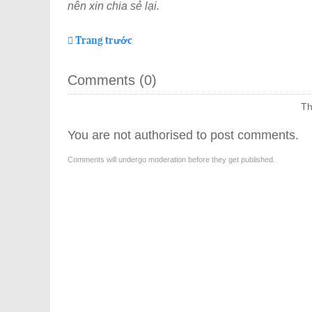
nên xin chia sẻ lại.
Trang trước
Comments (
0
)
Th
You are not authorised to post comments.
Comments will undergo moderation before they get published.