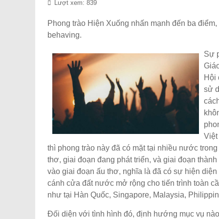
Lượt xem: 839
Phong trào Hiện Xuống nhấn mạnh đến ba điểm, có
behaving.
Sự p
Giáo
Hội 
sử d
cách
khôn
phon
Việt
thì phong trào này đã có mặt tại nhiều nước tro
thơ, giai đoạn đang phát triển, và giai đoạn thà
vào giai đoạn ấu thơ, nghĩa là đã có sự hiện diệ
cánh cửa đất nước mở rộng cho tiến trình toàn cầ
như tại Hàn Quốc, Singapore, Malaysia, Philippin
Đối diện với tình hình đó, định hướng mục vụ nào