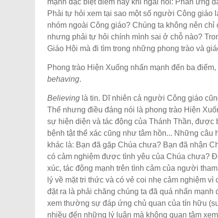
mạnh đặc biệt điểm này khi ngài nói: Phản ứng đầ
Phải tự hỏi xem tại sao một số người Công giáo l
nhóm ngoài Công giáo? Chúng ta không nên chỉ dừ
nhưng phải tự hỏi chính mình sai ở chỗ nào? Tron
Giáo Hội mà đi tìm trong những phong trào và giá
Phong trào Hiện Xuống nhấn mạnh đến ba điểm, c
behaving
.
Believing
là tin. Dĩ nhiên cả người Công giáo cũ
Thế nhưng điều đáng nói là phong trào Hiện Xu
sự hiện diện và tác động của Thánh Thần, được bi
bệnh tật thể xác cũng như tâm hồn... Những câu 
khác là: Bạn đã gặp Chúa chưa? Bạn đã nhận Ch
có cảm nghiệm được tình yêu của Chúa chưa? Đ
xúc, tác động mạnh trên tình cảm của người tha
lý về mặt tri thức và có vẻ coi nhẹ cảm nghiệm v
đặt ra là phải chăng chúng ta đã quá nhấn mạnh đ
xem thường sự đáp ứng chủ quan của tín hữu (sub
nhiều đến những lý luận mà không quan tâm xem 