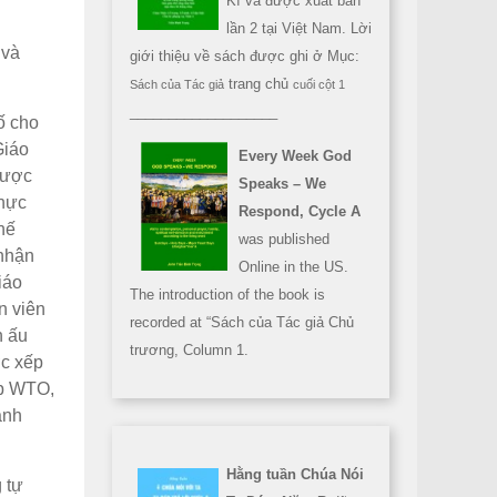
Kì và được xuất bản
lần 2 tại Việt Nam. Lời
 và
giới thiệu về sách được ghi ở Mục:
trang chủ
Sách của Tác giả
cuối cột 1
___________________
ố cho
Giáo
Every Week God
được
Speaks – We
thực
Respond, Cycle A
hế
was published
 nhận
Online in the US.
iáo
The introduction of the book is
n viên
recorded at “Sách của Tác giả Chủ
n ấu
trương, Column 1.
ợc xếp
ập WTO,
ạnh
Hằng tuần Chúa Nói
 tự