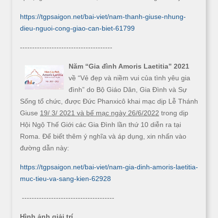
https://tgpsaigon.net/bai-viet/nam-thanh-giuse-nhung-
dieu-nguoi-cong-giao-can-biet-61799
--------------------------------------
Năm “Gia đình Amoris Laetitia” 2021
về “Vẻ đẹp và niềm vui của tình yêu gia
đình” do Bộ Giáo Dân, Gia Đình và Sự
Sống tổ chức, được Đức Phanxicô khai mạc dịp Lễ Thánh
Giuse
19/ 3/ 2021 và bế mạc ngày 26/6/2022
trong dịp
Hội Ngộ Thế Giới các Gia Đình lần thứ 10 diễn ra tại
Roma. Để biết thêm ý nghĩa và áp dụng, xin nhấn vào
đường dẫn này:
https://tgpsaigon.net/bai-viet/nam-gia-dinh-amoris-laetitia-
muc-tieu-va-sang-kien-62928
--------------------------------------
Hình ảnh giải trí.