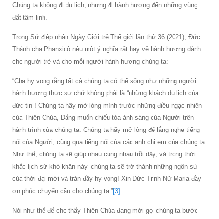
Chúng ta không đi du lịch, nhưng đi hành hương đến những vùng
đất tâm linh.
Trong Sứ điệp nhân Ngày Giới trẻ Thế giới lần thứ 36 (2021), Đức
Thánh cha Phanxicô nêu một ý nghĩa rất hay về hành hương dành
cho người trẻ và cho mỗi người hành hương chúng ta:
“Cha hy vọng rằng tất cả chúng ta có thể sống như những người
hành hương thực sự chứ không phải là “những khách du lịch của
đức tin”! Chúng ta hãy mở lòng mình trước những điều ngạc nhiên
của Thiên Chúa, Đấng muốn chiếu tỏa ánh sáng của Người trên
hành trình của chúng ta. Chúng ta hãy mở lòng để lắng nghe tiếng
nói của Người, cũng qua tiếng nói của các anh chị em của chúng ta.
Như thế, chúng ta sẽ giúp nhau cùng nhau trỗi dậy, và trong thời
khắc lịch sử khó khăn này, chúng ta sẽ trở thành những ngôn sứ
của thời đại mới và tràn đầy hy vọng! Xin Đức Trinh Nữ Maria đầy
ơn phúc chuyển cầu cho chúng ta.”
[3]
Nói như thế để cho thấy Thiên Chúa đang mời gọi chúng ta bước