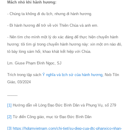
Mách nhỏ khi hành hương:
- Chúng ta không đi du lịch, nhưng đi hành hương.
- Đi hành hương để trở về với Thiên Chúa và anh em.
- Nên tìm cho mình một lý do xác đáng để thực hiện chuyến hành
hương: tôi tìm gì trong chuyến hành hương này: xin một ơn nào đó,
tỏ bày lòng sám hối, khao khát kết hiệp với Chúa.
Lm. Giuse Phạm Đình Ngọc, SJ
Trích trong tập sách
Ý nghĩa và lịch sử của hành hương
, Nxb Tôn
Giáo, 03/2024
_____
[1]
Hướng dẫn về Lòng Đạo Đức Bình Dân và Phụng Vụ, số 279
[2]
Từ điển Công giáo, mục từ Đạo Đức Bình Dân
[3]
https://hdgmvietnam.com/chi-tiet/su-diep-cua-dtc-phanxico-nhan-