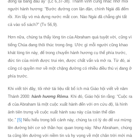
đong lại bằng đấu ấy” (Lc 6,37-38). Thánh vịnh cũng nhắc nhớ mỗi
người hành hương: “Bước đường con lận đận, chính Ngài đã đếm
rồi. Xin lấy vò mà đựng nước mắt con. Nào Ngài đã chẳng ghi tất
cả vào sổ sách?” (Tv 56,9).
Hơn nữa, chúng ta thấy lòng tin của Abraham quá tuyệt vời, cũng vì
tiếng Chúa đang thôi thúc trong ông. Ước gì mỗi người cũng khao
khát lòng tin này, để trong chuyến hành hương cụ thể phía trước,
đức tin của mình được trui rèn, được chất vấn và mở ra. Từ đó, ai
cũng có quyền mơ về một chặng đường có nhiều điều thú vị đang ở
phía trước.
Khi viết tới đây, tôi nhớ tài liệu rất bổ ích mà Giáo hội viết về năm
Thánh 2000:
hành hương Rôma
. Khi đó, Giáo hội tin rằng: “Cuộc ra
đi của Abraham là một cuộc xuất hành đến với ơn cứu độ, là hình
ảnh tiên trưng về cuộc xuất hành sau này của toàn thể dân
tộc.”
[5]
Nếu hiểu trong bối cảnh này, chúng ta có lý do để vui mừng
lên đường bởi cơ sở thần học quan trọng này. Như Abraham, chúng
ta cũng lên đường với niềm tin và hy vọng về một chân trời mới mà