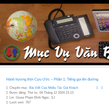
Hành hương thời Cựu Ước – Phần 1: Tiếng gọi lên đường
Chuyên mục:
Bài Viết Của Nhiều Tác Giả Khách
Được đăng: Thứ tư, 04 Tháng 12 2024 23:13
Lm. Giuse Phạm Đình Ngọc, SJ
Lượt xem: 767