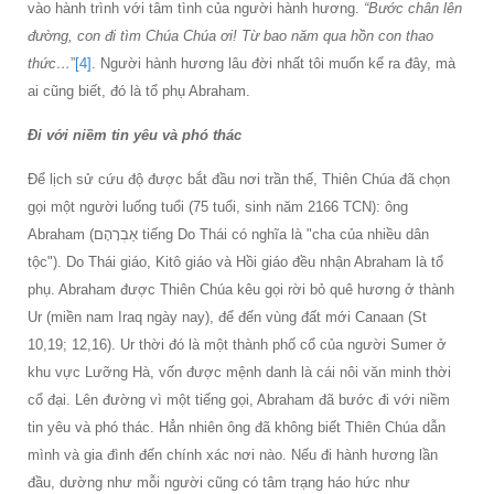
vào hành trình với tâm tình của người hành hương.
“Bước chân lên
đường, con đi tìm Chúa Chúa ơi! Từ bao năm qua hồn con thao
thức…
”
[4]
. Người hành hương lâu đời nhất tôi muốn kể ra đây, mà
ai cũng biết, đó là tổ phụ Abraham.
Đi với niềm tin yêu và phó thác
Để lịch sử cứu độ được bắt đầu nơi trần thế, Thiên Chúa đã chọn
gọi một người luống tuổi (75 tuổi, sinh năm 2166 TCN): ông
Abraham (אַבְרָהָם tiếng Do Thái có nghĩa là "cha của nhiều dân
tộc"). Do Thái giáo, Kitô giáo và Hồi giáo đều nhận Abraham là tổ
phụ. Abraham được Thiên Chúa kêu gọi rời bỏ quê hương ở thành
Ur (miền nam Iraq ngày nay), để đến vùng đất mới Canaan (St
10,19; 12,16). Ur thời đó là một thành phố cổ của người Sumer ở
khu vực Lưỡng Hà, vốn được mệnh danh là cái nôi văn minh thời
cổ đại. Lên đường vì một tiếng gọi, Abraham đã bước đi với niềm
tin yêu và phó thác. Hẳn nhiên ông đã không biết Thiên Chúa dẫn
mình và gia đình đến chính xác nơi nào. Nếu đi hành hương lần
đầu, dường như mỗi người cũng có tâm trạng háo hức như