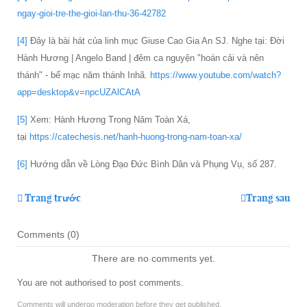
ngay-gioi-tre-the-gioi-lan-thu-36-42782
[4]
Đây là bài hát của linh mục Giuse Cao Gia An SJ. Nghe tại: Đời
Hành Hương | Angelo Band | đêm ca nguyện "hoán cải và nên
thánh" - bế mạc năm thánh Inhã.
https://www.youtube.com/watch?
app=desktop&v=npcUZAlCAtA
[5]
Xem: Hành Hương Trong Năm Toàn Xá,
tại
https://catechesis.net/hanh-huong-trong-nam-toan-xa/
[6]
Hướng dẫn về Lòng Đạo Đức Bình Dân và Phụng Vụ, số 287.
Trang trước
Trang sau
Comments (
0
)
There are no comments yet.
You are not authorised to post comments.
Comments will undergo moderation before they get published.