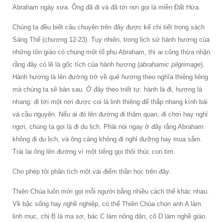
Abraham ngày xưa. Ông đã đi và đã tới nơi gọi là miền Đất Hứa.
Chúng ta đều biết câu chuyện trên đây được kể chi tiết trong sách
Sáng Thế (chương 12-23). Tuy nhiên, trong lịch sử hành hương của
những tôn giáo có chung một tổ phụ Abraham, thì ai cũng thừa nhận
rằng đây có lẽ là gốc tích của hành hương (
abrahamic pilgrimage
).
Hành hương là lên đường trở về quê hương theo nghĩa thiêng liêng
mà chúng ta sẽ bàn sau. Ở đây theo triết tự: hành là đi, hương là
nhang: đi tới một nơi được coi là linh thiêng để thắp nhang kính bái
và cầu nguyện. Nếu ai đó lên đường đi thăm quan, đi chơi hay nghỉ
ngơi, chúng ta gọi là đi du lịch. Phải nói ngay ở đây rằng Abraham
không đi du lịch, và ông càng không đi nghỉ dưỡng hay mua sắm.
Trái lại ông lên đường vì một tiếng gọi thôi thúc con tim.
Cho phép tôi phân tích một vài điểm thần học trên đây.
Thiên Chúa luôn mời gọi mỗi người bằng nhiều cách thế khác nhau.
Về bậc sống hay nghề nghiệp, có thể Thiên Chúa chọn anh A làm
linh mục, chị B là ma sơ, bác C làm nông dân, cô D làm nghề giáo.