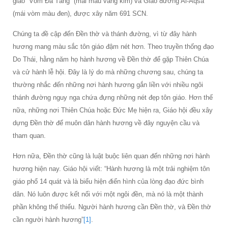
giáo “Vòm Đá Tảng” (mái màu vàng kim) và Giáo đường Al-Aqsa
(mái vòm màu đen), được xây năm 691 SCN.
Chúng ta đề cập đến Đền thờ và thánh đường, vì từ đây hành
hương mang màu sắc tôn giáo đậm nét hơn. Theo truyền thống đạo
Do Thái, hằng năm họ hành hương về Đền thờ để gặp Thiên Chúa
và cử hành lễ hội. Đây là lý do mà những chương sau, chúng ta
thường nhắc đến những nơi hành hương gắn liền với nhiều ngôi
thánh đường nguy nga chứa đựng những nét đẹp tôn giáo. Hơn thế
nữa, những nơi Thiên Chúa hoặc Đức Mẹ hiện ra, Giáo hội đều xây
dựng Đền thờ để muôn dân hành hương về đây nguyện cầu và
tham quan.
Hơn nữa, Đền thờ cũng là luật buộc liên quan đến những nơi hành
hương hiện nay. Giáo hội viết: “Hành hương là một trải nghiệm tôn
giáo phổ 14 quát và là biểu hiện điển hình của lòng đạo đức bình
dân. Nó luôn được kết nối với một ngôi đền, mà nó là một thành
phần không thể thiếu. Người hành hương cần Đền thờ, và Đền thờ
cần người hành hương”
[1]
.