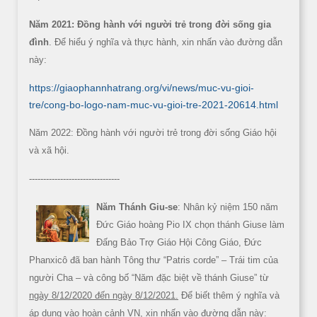
Năm 2021: Đồng hành với người trẻ trong đời sống gia
đình
. Để hiểu ý nghĩa và thực hành, xin nhấn vào đường dẫn
này:
https://giaophannhatrang.org/vi/news/muc-vu-gioi-
tre/cong-bo-logo-nam-muc-vu-gioi-tre-2021-20614.html
Năm 2022: Đồng hành với người trẻ trong đời sống Giáo hội
và xã hội.
--------------------------------
Năm Thánh Giu-se
: Nhân kỷ niệm 150 năm
Đức Giáo hoàng Pio IX chọn thánh Giuse làm
Đấng Bảo Trợ Giáo Hội Công Giáo, Đức
Phanxicô đã ban hành Tông thư “Patris corde” – Trái tim của
người Cha – và công bố “Năm đặc biệt về thánh Giuse” từ
ngày 8/12/2020 đến ngày 8/12/2021.
Để biết thêm ý nghĩa và
áp dụng vào hoàn cảnh VN, xin nhấn vào đường dẫn này: