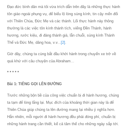
Đạo đức bình dân mà tôi vừa trích dẫn trên đây là những thực hành
tôn giáo ngoài phụng vụ, để biểu lộ lòng sùng kính, tin cậy mến đối
với Thiên Chúa, Đức Mẹ và các thánh. Lối thực hành này thông
thường là các việc tôn kính thánh tích, viếng Đền Thánh, hành
hương, rước kiệu, đi đàng thánh giá, lẫn chuỗi, sùng kính Thánh
Thể và Đức Mẹ, dâng hoa, v.v...
[2]
.
Giờ đây, chúng ta cùng bắt đầu khởi hành trong chuyến xe trở về
quá khứ với câu chuyện của Abraham…
* * * * *
Bài 1: TIẾNG GỌI LÊN ĐƯỜNG
Trước những bộn bề của công việc chuẩn bị đi hành hương, chúng
ta tạm để lòng lắng lại. Mục đích của khoảng thời gian này là để
Thiên Chúa giúp chúng ta lên đường mang lại nhiều ý nghĩa hơn.
Hẳn nhiên, mỗi người đi hành hương đều phải đóng phí, chuẩn bị
những hành trang cần thiết, kể cả tâm thế cho những ngày sắp tới.