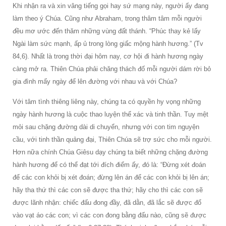
Khi nhận ra và xin vâng tiếng gọi hay sứ mạng này, người ấy đang
làm theo ý Chúa. Cũng như Abraham, trong thâm tâm mỗi người
đều mơ ước đến thăm những vùng đất thánh. “Phúc thay kẻ lấy
Ngài làm sức mạnh, ấp ủ trong lòng giấc mộng hành hương.” (Tv
84,6). Nhất là trong thời đại hôm nay, cơ hội đi hành hương ngày
càng mở ra. Thiên Chúa phải chăng thách đố mỗi người dám rời bỏ
gia đình mấy ngày để lên đường với nhau và với Chúa?
Với tâm tình thiêng liêng này, chúng ta có quyền hy vọng những
ngày hành hương là cuộc thao luyện thể xác và tinh thần. Tuy mệt
mỏi sau chặng đường dài di chuyển, nhưng với con tim nguyện
cầu, với tinh thần quảng đại, Thiên Chúa sẽ trợ sức cho mỗi người.
Hơn nữa chính Chúa Giêsu dạy chúng ta biết những chặng đường
hành hương để có thể đạt tới đích điểm ấy, đó là: “Đừng xét đoán
để các con khỏi bị xét đoán; đừng lên án để các con khỏi bị lên án;
hãy tha thứ thì các con sẽ được tha thứ; hãy cho thì các con sẽ
được lãnh nhận: chiếc đấu đong đầy, đã dằn, đã lắc sẽ được đổ
vào vạt áo các con; vì các con đong bằng đấu nào, cũng sẽ được