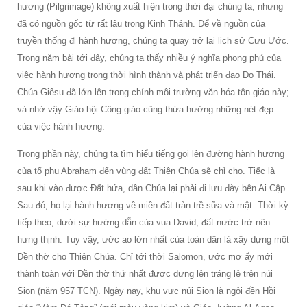
hương (Pilgrimage) không xuất hiện trong thời đại chúng ta, nhưng
đã có nguồn gốc từ rất lâu trong Kinh Thánh. Để về nguồn của
truyền thống đi hành hương, chúng ta quay trở lại lịch sử Cựu Ước.
Trong năm bài tới đây, chúng ta thấy nhiều ý nghĩa phong phú của
việc hành hương trong thời hình thành và phát triển đạo Do Thái.
Chúa Giêsu đã lớn lên trong chính môi trường văn hóa tôn giáo này;
và nhờ vậy Giáo hội Công giáo cũng thừa hưởng những nét đẹp
của việc hành hương.
Trong phần này, chúng ta tìm hiểu tiếng gọi lên đường hành hương
của tổ phụ Abraham đến vùng đất Thiên Chúa sẽ chỉ cho. Tiếc là
sau khi vào được Đất hứa, dân Chúa lại phải đi lưu đày bên Ai Cập.
Sau đó, họ lại hành hương về miền đất tràn trề sữa và mật. Thời kỳ
tiếp theo, dưới sự hướng dẫn của vua David, đất nước trở nên
hưng thịnh. Tuy vậy, ước ao lớn nhất của toàn dân là xây dựng một
Đền thờ cho Thiên Chúa. Chỉ tới thời Salomon, ước mơ ấy mới
thành toàn với Đền thờ thứ nhất được dựng lên tráng lệ trên núi
Sion (năm 957 TCN). Ngày nay, khu vực núi Sion là ngôi đền Hồi