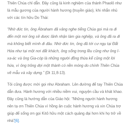
Thiên Chúa chỉ dẫn. Đây cũng là kinh nghiệm của thánh Phaolô như
là mẫu gương của người hành hương (truyền giáo), khi nhắn nhủ
với các tín hữu Do Thái:
“Nhờ đức tin, ông Ábraham đã vâng nghe tiếng Chúa gọi mà ra đi
đến một nơi ông sẽ được lãnh nhận làm gia nghiệp, và ông đã ra đi
mà không biết mình đi đâu. Nhờ đức tin, ông đã tới cư ngụ tại Đất
Hứa như tại một nơi đất khách, ông sống trong lều cũng như ông I-
xa-ác và ông Gia-cóp là những người đồng thừa kế cũng một lời
hứa, vì ông trông đợi một thành có nền móng do chính Thiên Chúa
vẽ mẫu và xây dựng.”
(Dt 11,8-13).
Tôi cũng được mời gọi như Abraham. Lên đường để tay Thiên Chúa
dẫn đưa. Hành hương với nhiều niềm vui, nguyện cầu và khát khao.
Đây cũng là hướng dẫn của Giáo hội: “Những người hành hương
nên tạ ơn Thiên Chúa vì hồng ân cuộc hành hương và xin Chúa trợ
giúp để sống ơn gọi Kitô hữu một cách quảng đại hơn khi họ trở về
nhà”
[6]
.