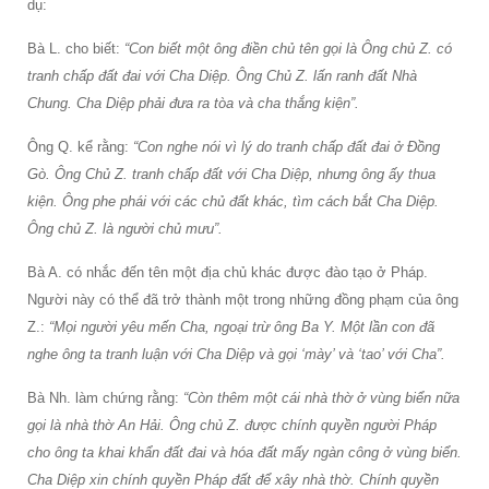
dụ:
Bà L. cho biết:
“Con biết một ông điền chủ tên gọi là Ông chủ Z. có
tranh chấp đất đai với Cha Diệp. Ông Chủ Z. lấn ranh đất Nhà
Chung. Cha Diệp phải đưa ra tòa và cha thắng kiện”.
Ông Q. kể rằng:
“Con nghe nói vì lý do tranh chấp đất đai ở Đồng
Gò. Ông Chủ Z. tranh chấp đất với Cha Diệp, nhưng ông ấy thua
kiện. Ông phe phái với các chủ đất khác, tìm cách bắt Cha Diệp.
Ông chủ Z. là người chủ mưu”.
Bà A. có nhắc đến tên một địa chủ khác được đào tạo ở Pháp.
Người này có thể đã trở thành một trong những đồng phạm của ông
Z.:
“Mọi người yêu mến Cha, ngoại trừ ông Ba Y. Một lần con đã
nghe ông ta tranh luận với Cha Diệp và gọi ‘mày’ và ‘tao’ với Cha”.
Bà Nh. làm chứng rằng:
“Còn thêm một cái nhà thờ ở vùng biển nữa
gọi là nhà thờ An Hải. Ông chủ Z. được chính quyền người Pháp
cho ông ta khai khẩn đất đai và hóa đất mấy ngàn công ở vùng biển.
Cha Diệp xin chính quyền Pháp đất để xây nhà thờ. Chính quyền