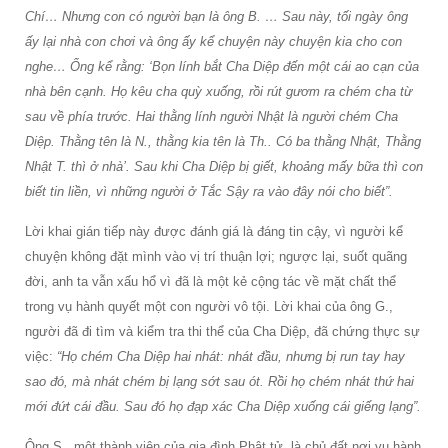
Chí… Nhưng con có người bạn là ông B.
… Sau này, tối ngày ông
ấy lại nhà con chơi và ông ấy kể chuyện này chuyện kia cho con
nghe… Ổng kể rằng:
‘Bọn lính bắt Cha Diệp đến một cái ao cạn của
nhà bên cạnh. Họ kêu cha quỳ xuống, rồi rút gươm ra chém cha từ
sau về phía trước. Hai thằng lính người Nhật là người chém Cha
Diệp. Thằng tên là N., thằng kia tên là Th.. Có ba thằng Nhật, Thằng
Nhật T. thì ở nhà’. Sau khi Cha Diệp bị giết, khoảng mấy bữa thì con
biết tin liền, vì những người ở Tắc Sậy ra vào đây nói cho biết”.
Lời khai gián tiếp này được đánh giá là đáng tin cậy, vì người kể
chuyện không đặt mình vào vị trí thuận lợi; ngược lại, suốt quãng
đời, anh ta vẫn xấu hổ vì đã là một kẻ cộng tác về mặt chất thể
trong vụ hành quyết một con người vô tội. Lời khai của ông G.,
người đã đi tìm và kiểm tra thi thể của Cha Diệp, đã chứng thực sự
việc:
“Họ chém Cha Diệp hai nhát: nhát đầu, nhưng bị run tay hay
sao đó, mà nhát chém bị lạng sớt sau ót. Rồi họ chém nhát thứ hai
mới đứt cái đầu. Sau đó họ đạp xác Cha Diệp xuống cái giếng lạng”.
Ông S., một thành viên của gia đình Phật tử, là chủ đất nơi vụ hành