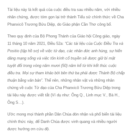
Tài liệu này là kết quả của cuộc điều tra sau nhiều năm, với nhiều
nhân chứng, được tóm gọn lại trở thành Tiểu sử chính thức về Cha
Phanxicô Trương Bửu Diệp, do Giáo phận Cần Thơ công bố.
Theo quy định của Bộ Phong Thánh của Giáo hội Công giáo, ngày
11 tháng 10 năm 2021, Điều 52a:
“Các tài liệu của Cuộc Điều Tra và
Positio (tập hồ sơ) về việc tử đạo, các nhân đức anh hùng, sự hiến
dâng mạng sống và việc tôn kính cổ truyền sẽ được giữ bí mật
tuyệt đối trong vòng năm mươi (50) năm kể từ khi kết thúc cuộc
điều tra. Mọi sự tham khảo bởi bên thứ ba phải được Thánh Bộ chấp
thuận bằng văn bản”
. Thế nên, những nhân vật và những nhân
chứng về cuộc Tử đạo của Cha Phanxicô Trương Bửu Diệp trong
tài liệu này được viết tắt (Ví dụ như: Ông Q., Linh mục V., Bà H.,
Ông S…).
Ước mong mọi thành phần Dân Chúa đón nhận và phổ biến tài liệu
chính thức này, để Danh Chúa được vinh quang và nhiều người
được hưởng ơn cứu độ.