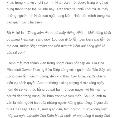
khác trong khu vực, chỉ có lính Nhật Bản mới được trang bị và sử
dụng thành thạo loại vũ khí này. Trên thực tế, nhiều người đã thấy
những người lính Nhật đào ngũ mang kiếm Nhật bên mình trong địa
bàn giam giữ Cha Diệp.
Bà H. kể lại:
“Trong đám đó thì có mấy thằng Nhật… Mỗi thằng Nhật
có mang kiếm dài, sáng giới. Lúc con đi từ lẫm bên kia sang lẫm ba
má con, thằng Nhật tưởng con trốn nên rút kiếm dài sáng giới kê
vào cổ con”.
Chính mắt một thành viên trong nhóm quân hỗn tạp đã đưa Cha
Phanxicô Xavier Trương Bửu Diệp cùng với người dân Tắc Sậy, cả
Công giáo lẫn người lương, đến kho thóc Cây Gừa, và đã chứng
kiến vụ hành quyết. Anh ta không tưởng tượng được rằng ngày
hôm đó sẽ kết thúc bằng vụ sát hại một con người vô tội mà mọi
người dân trong vùng đều kính trọng và yêu mến. Sau đó, anh ta
vẫn là một người bạn của những người Công giáo từng là giáo dân
của Cha Diệp. Ông D., một giáo dân, làm chứng:
“Con không mắt
thấy tai nghe sự kiện Cha Diệp bị bắt nhốt, vì con sống ở trong Chủ