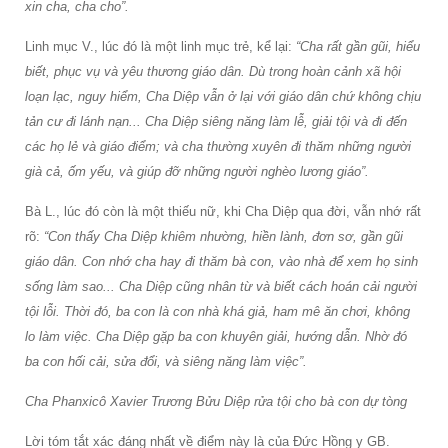
xin cha, cha cho”.
Linh mục V., lúc đó là một linh mục trẻ, kể lại:
“Cha rất gần gũi, hiểu
biết, phục vụ và yêu thương giáo dân. Dù trong hoàn cảnh xã hội
loạn lạc, nguy hiểm, Cha Diệp vẫn ở lại với giáo dân chứ không chịu
tản cư đi lánh nạn... Cha Diệp siêng năng làm lễ, giải tội và đi đến
các họ lẻ và giáo điểm; và cha thường xuyên đi thăm những người
già cả, ốm yếu, và giúp đỡ những người nghèo lương giáo”.
Bà L., lúc đó còn là một thiếu nữ, khi Cha Diệp qua đời, vẫn nhớ rất
rõ:
“Con thấy Cha Diệp khiêm nhường, hiền lành, đơn sơ, gần gũi
giáo dân. Con nhớ cha hay đi thăm bà con, vào nhà để xem họ sinh
sống làm sao... Cha Diệp cũng nhân từ và biết cách hoán cải người
tội lỗi. Thời đó, ba con là con nhà khá giả, ham mê ăn chơi, không
lo làm việc. Cha Diệp gặp ba con khuyên giải, hướng dẫn. Nhờ đó
ba con hối cải, sửa đổi, và siêng năng làm việc”.
Cha Phanxicô Xavier Trương Bửu Diệp rửa tội cho bà con dự tòng
Lời tóm tắt xác đáng nhất về điểm này là của Đức Hồng y GB.