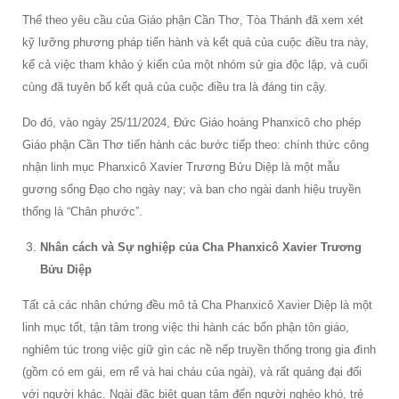
Thể theo yêu cầu của Giáo phận Cần Thơ, Tòa Thánh đã xem xét
kỹ lưỡng phương pháp tiến hành và kết quả của cuộc điều tra này,
kể cả việc tham khảo ý kiến của một nhóm sử gia độc lập, và cuối
cùng đã tuyên bố kết quả của cuộc điều tra là đáng tin cậy.
Do đó, vào ngày 25/11/2024, Đức Giáo hoàng Phanxicô cho phép
Giáo phận Cần Thơ tiến hành các bước tiếp theo: chính thức công
nhận linh mục Phanxicô Xavier Trương Bửu Diệp là một mẫu
gương sống Đạo cho ngày nay; và ban cho ngài danh hiệu truyền
thống là “Chân phước”.
Nhân cách và Sự nghiệp của Cha Phanxicô Xavier Trương
Bửu Diệp
Tất cả các nhân chứng đều mô tả Cha Phanxicô Xavier Diệp là một
linh mục tốt, tận tâm trong việc thi hành các bổn phận tôn giáo,
nghiêm túc trong việc giữ gìn các nề nếp truyền thống trong gia đình
(gồm có em gái, em rể và hai cháu của ngài), và rất quảng đại đối
với người khác. Ngài đặc biệt quan tâm đến người nghèo khó, trẻ