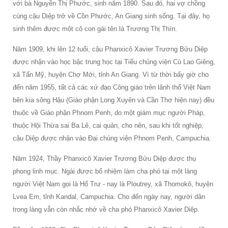
với bà Nguyễn Thị Phước, sinh năm 1890. Sau đó, hai vợ chồng
cùng cậu Diệp trở về Cồn Phước, An Giang sinh sống. Tại đây, họ
sinh thêm được một cô con gái tên là Trương Thị Thìn.
Năm 1909, khi lên 12 tuổi, cậu Phanxicô Xavier Trương Bửu Diệp
được nhận vào học bậc trung học tại Tiểu chủng viện Cù Lao Giêng,
xã Tấn Mỹ, huyện Chợ Mới, tỉnh An Giang. Vì từ thời bấy giờ cho
đến năm 1955, tất cả các xứ đạo Công giáo trên lãnh thổ Việt Nam
bên kia sông Hậu (Giáo phận Long Xuyên và Cần Thơ hiện nay) đều
thuộc về Giáo phận Phnom Penh, do một giám mục người Pháp,
thuộc Hội Thừa sai Ba Lê, cai quản, cho nên, sau khi tốt nghiệp,
cậu Diệp được nhận vào Đại chủng viện Phnom Penh, Campuchia.
Năm 1924, Thầy Phanxicô Xavier Trương Bửu Diệp được thụ
phong linh mục. Ngài được bổ nhiệm làm cha phó tại một làng
người Việt Nam gọi là Hố Trư - nay là Ploutrey, xã Thomokô, huyện
Lvea Em, tỉnh Kandal, Campuchia. Cho đến ngày nay, người dân
trong làng vẫn còn nhắc nhớ về cha phó Phanxicô Xavier Diệp.