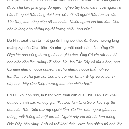
cha yêu thương, giúp đỡ nhiều lắm. Ba con là Biện Việc của giáo họ
được cha bảo phải giúp đỡ người nghèo tùy hoàn cảnh của người ta.
Lúc đó ngoài Bắc đang đói kém: có một số người Bắc tản cư vào
Tắc Sậy, cha cũng giúp đỡ họ nhiều. Nhiều người xin học đạo. Cha
còn lo lắng cho những người lương nhiều hơn nữa”.
Bà Nh., xuất thân từ một gia đình nghèo khó, đã được hưởng lòng
quảng đại của Cha Diệp. Bà nhớ lại một cách sâu sắc:
“Ông Cố
Diệp lúc nào cũng thương bà con giáo dân. Ông Cố xin đất cho bà
con giáo dân làm ruộng để sống. Họ đạo Tắc Sậy có lúa ruộng, ông
Cố nuôi những người nghèo, và cho những người thất nghiệp
lúa đem về chà gạo ăn. Con mồ côi mẹ, ba thì đi lấy vợ khác, vì
vậy con thấy Cha Diệp thương con còn nhiều hơn”.
Cô M., khi còn nhỏ, là hàng xóm thân cận của Cha Diệp. Lời khai
của cô chính xác và quý giá:
“Khi bác làm Cha Sở ở Tắc sậy thì
con biết. Bác Diệp thương người lắm. Có lần, một người gánh hai
thúng, mỗi thúng có một em bé. Người này xin đất cát làm ruộng.
Bác Diệp bảo rằng: ‘Anh có thể khai thác được bao nhiêu thì anh lấy