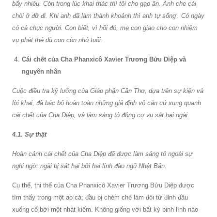
bấy nhiêu. Còn trong lúc khai thác thì tôi cho gạo ăn. Anh che cái
chòi ở đỡ đi. Khi anh đã làm thành khoảnh thì anh tự sống’. Có ngày
có cả chục người. Con biết, vì hồi đó, mẹ con giao cho con nhiệm
vụ phát thẻ dù con còn nhỏ tuổi.
Cái chết của Cha Phanxicô Xavier Trương Bửu Diệp và
nguyên nhân
Cuộc điều tra kỹ lưỡng của Giáo phận Cần Thơ, dựa trên sự kiện và
lời khai, đã bác bỏ hoàn toàn những giả định vô căn cứ xung quanh
cái chết của Cha Diệp, và làm sáng tỏ động cơ vụ sát hại ngài.
4.1. Sự thật
Hoàn cảnh cái chết của Cha Diệp đã được làm sáng tỏ ngoài sự
nghi ngờ: ngài bị sát hại bởi hai lính đào ngũ Nhật Bản.
Cụ thể, thi thể của Cha Phanxicô Xavier Trương Bửu Diệp được
tìm thấy trong một ao cá; đầu bị chém chẻ làm đôi từ đỉnh đầu
xuống cổ bởi một nhát kiếm. Không giống với bất kỳ binh lính nào