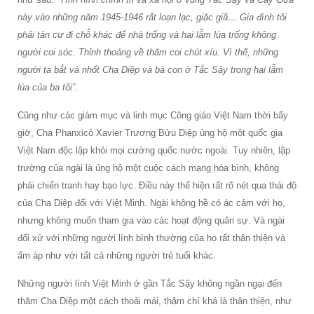
này vào những năm 1945-1946 rất loạn lạc, giặc giã… Gia đình tôi
phải tản cư đi chỗ khác để nhà trống và hai lẫm lúa trống không
người coi sóc. Thỉnh thoảng về thăm coi chút xíu. Vì thế, những
người ta bắt và nhốt Cha Diệp và bà con ở Tắc Sậy trong hai lẫm
lúa của ba tôi”.
Cũng như các giám mục và linh mục Công giáo Việt Nam thời bấy
giờ, Cha Phanxicô Xavier Trương Bửu Diệp ủng hộ một quốc gia
Việt Nam độc lập khỏi mọi cường quốc nước ngoài. Tuy nhiên, lập
trường của ngài là ủng hộ một cuộc cách mạng hòa bình, không
phải chiến tranh hay bạo lực. Điều này thể hiện rất rõ nét qua thái độ
của Cha Diệp đối với Việt Minh. Ngài không hề có ác cảm với họ,
nhưng không muốn tham gia vào các hoạt động quân sự. Và ngài
đối xử với những người lính bình thường của họ rất thân thiện và
ấm áp như với tất cả những người trẻ tuổi khác.
Những người lính Việt Minh ở gần Tắc Sậy không ngần ngại đến
thăm Cha Diệp một cách thoải mái, thậm chí khá là thân thiện, như