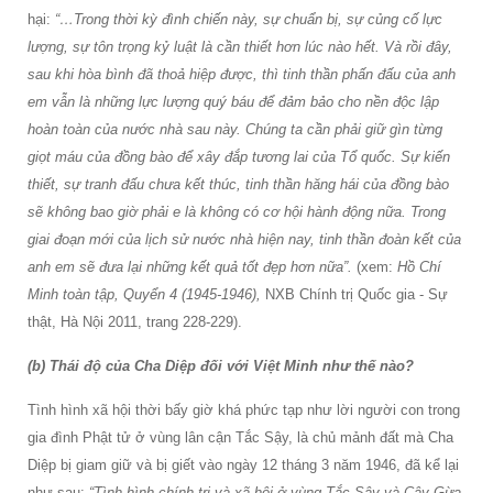
hại:
“…Trong thời kỳ đình chiến này, sự chuẩn bị, sự củng cố lực
lượng, sự tôn trọng kỷ luật là cần thiết hơn lúc nào hết. Và rồi đây,
sau khi hòa bình đã thoả hiệp được, thì tinh thần phấn đấu của anh
em vẫn là những lực lượng quý báu để đảm bảo cho nền độc lập
hoàn toàn của nước nhà sau này. Chúng ta cần phải giữ gìn từng
giọt máu của đồng bào để xây đắp tương lai của Tổ quốc. Sự kiến
thiết, sự tranh đấu chưa kết thúc, tinh thần hăng hái của đồng bào
sẽ không bao giờ phải e là không có cơ hội hành động nữa.
Trong
giai đoạn mới của lịch sử nước nhà hiện nay, tinh thần đoàn kết của
anh em sẽ đưa lại những kết quả tốt đẹp hơn nữa”.
(xem:
Hồ Chí
Minh toàn tập, Quyển 4 (1945-1946),
NXB Chính trị Quốc gia - Sự
thật, Hà Nội 2011, trang 228-229).
(b) Thái độ của Cha Diệp đối với Việt Minh như thế nào?
Tình hình xã hội thời bấy giờ khá phức tạp như lời người con trong
gia đình Phật tử ở vùng lân cận Tắc Sậy, là chủ mảnh đất mà Cha
Diệp bị giam giữ và bị giết vào ngày 12 tháng 3 năm 1946, đã kể lại
như sau:
“Tình hình chính trị và xã hội ở vùng Tắc Sậy và Cây Gừa