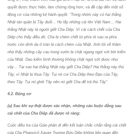
quyết được thực hiện, làm chứng rộng hơn, và đề cập đến một số
động cơ của những kẻ hành quyết:
“Trong nhóm này có hai thằng
Nhật tàn quân bị Tây đuổi… Họ lấy những cái tên Việt Nam… Hai
thằng Nhật này là người giết Cha Diệp. Vì cái cách chết của Cha
Diệp cho thấy điều đó. Cha bị chém chết từ phía ót sau ra phía
trước còn dính da ở trán là cách chém của Nhật. Anh tôi về thăm
nhà thấy những cây cau trong vườn bị chặt ngang ngọt sớt bởi kiếm
của Nhật. Dao kiếm bình thường không chặt ngọt sớt được như
vậy… Tại sao hai thằng Nhật này giết Cha Diệp? Hai thằng này thù
Tây, vì Nhật bị thua Tây. Tụi nó coi Cha Diệp theo Đạo của Tây,
theo Tây. Tụi nó ghét Tây nên nó giết Cha để trả thù Tây”.
4.2. Động cơ
(a) Sau khi sự thật được xác nhận, những cáo buộc đằng sau
cái chết của Cha Diệp đã được rõ ràng:
Cuộc điều tra của Giáo phận đi đến kết luận
chắc chắn rằng cái chết
của Cha Phanxicô Xavier Trương Bửu Diệp không liên quan đến