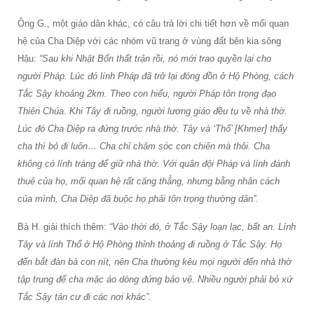
Ông G., một giáo dân khác, có câu trả lời chi tiết hơn về mối quan
hệ của Cha Diệp với các nhóm vũ trang ở vùng đất bên kia sông
Hậu:
“Sau khi Nhật Bổn thất trận rồi, nó mới trao quyền lại cho
người Pháp. Lúc đó lính Pháp đã trở lại đóng đồn ở Hộ Phòng, cách
Tắc Sậy khoảng 2km. Theo con hiểu, người Pháp tôn trọng đạo
Thiên Chúa. Khi Tây đi ruồng, người lương giáo đều tụ về nhà thờ.
Lúc đó Cha Diệp ra đứng trước nhà thờ. Tây và ‘Thổ’ [Khmer] thấy
cha thì bỏ đi luôn… Cha chỉ chăm sóc con chiên mà thôi. Cha
không có lính tráng để giữ nhà thờ. Với quân đội Pháp và lính đánh
thuê của họ, mối quan hệ rất căng thẳng, nhưng bằng nhân cách
của mình, Cha Diệp đã buộc họ phải tôn trọng thường dân”.
Bà H. giải thích thêm:
“Vào thời đó, ở Tắc Sậy loạn lạc, bất an. Lính
Tây và lính Thổ ở Hộ Phòng thỉnh thoảng đi ruồng ở Tắc Sậy. Họ
đến bắt đàn bà con nít, nên Cha thường kêu mọi người đến nhà thờ
tập trung để cha mặc áo dòng đứng bảo vệ. Nhiều người phải bỏ xứ
Tắc Sậy tản cư đi các nơi khác”.