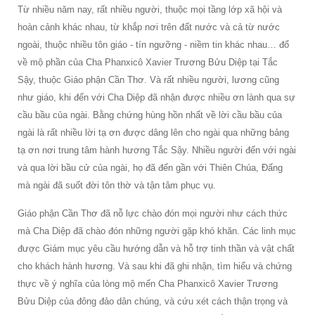
Từ nhiều năm nay, rất nhiều người, thuộc mọi tầng lớp xã hội và
hoàn cảnh khác nhau, từ khắp nơi trên đất nước và cả từ nước
ngoài, thuộc nhiều tôn giáo - tín ngưỡng - niềm tin khác nhau… đổ
về mộ phần của Cha Phanxicô Xavier Trương Bửu Diệp tại Tắc
Sậy, thuộc Giáo phận Cần Thơ. Và rất nhiều người, lương cũng
như giáo, khi đến với Cha Diệp đã nhận được nhiều ơn lành qua sự
cầu bầu của ngài. Bằng chứng hùng hồn nhất về lời cầu bầu của
ngài là rất nhiều lời tạ ơn được dâng lên cho ngài qua những bảng
tạ ơn nơi trung tâm hành hương Tắc Sậy. Nhiều người đến với ngài
và qua lời bầu cử của ngài, họ đã đến gần với Thiên Chúa, Đấng
mà ngài đã suốt đời tôn thờ và tận tâm phục vụ.
Giáo phận Cần Thơ đã nỗ lực chào đón mọi người như cách thức
mà Cha Diệp đã chào đón những người gặp khó khăn. Các linh mục
được Giám mục yêu cầu hướng dẫn và hỗ trợ tinh thần và vật chất
cho khách hành hương. Và sau khi đã ghi nhận, tìm hiểu và chứng
thực về ý nghĩa của lòng mộ mến Cha Phanxicô Xavier Trương
Bửu Diệp của đông đảo dân chúng, và cứu xét cách thận trọng và