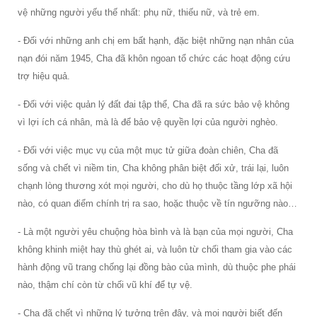
vệ những người yếu thế nhất: phụ nữ, thiếu nữ, và trẻ em.
- Đối với những anh chị em bất hạnh, đặc biệt những nạn nhân của
nạn đói năm 1945, Cha đã khôn ngoan tổ chức các hoạt động cứu
trợ hiệu quả.
- Đối với việc quản lý đất đai tập thể, Cha đã ra sức bảo vệ không
vì lợi ích cá nhân, mà là để bảo vệ quyền lợi của người nghèo.
- Đối với việc mục vụ của một mục tử giữa đoàn chiên, Cha đã
sống và chết vì niềm tin, Cha không phân biệt đối xử, trái lại, luôn
chạnh lòng thương xót mọi người, cho dù họ thuộc tầng lớp xã hội
nào, có quan điểm chính trị ra sao, hoặc thuộc về tín ngưỡng nào…
- Là một người yêu chuộng hòa bình và là bạn của mọi người, Cha
không khinh miệt hay thù ghét ai, và luôn từ chối tham gia vào các
hành động vũ trang chống lại đồng bào của mình, dù thuộc phe phái
nào, thậm chí còn từ chối vũ khí để tự vệ.
- Cha đã chết vì những lý tưởng trên đây, và mọi người biết đến