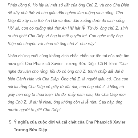
Pháp đồng ý. Họ lấy lại một số đất của ông Chủ Z. và cho Cha Diệp
để xây nhà thờ và cho giáo dân nghèo làm ruộng sinh sống. Cha
Diệp đã xây nhà thờ An Hải và đem dân xuống dưới đó sinh sống.
Hồi đó, con có xuống nhà thờ An Hải hát lễ. Từ đó, ông chủ Z. sinh
ra thù ghét Cha Diệp vì ông bị mất quyền lợi. Con nghe mấy ông
Biện nói chuyện với nhau về ông chủ Z. như vậy”.
Nhân chứng cuối cùng khẳng định chắc chắn sự tồn tại của một âm
mưu giết Cha Phanxicô Xavier Trương Bửu Diệp. Cô N. khai:
“Con
nghe dư luận cho rằng, hồi đó có ông chủ Z. tranh chấp đất đai ở
biển Gành Hào với Cha Diệp. Ông chủ Z. là người giầu có. Cha con
nói lại rằng Cha Diệp có giấy tờ đất đai, còn ông chủ Z. không có
giấy nên ông ta thua kiện. Do đó, mấy năm sau, khi Cha Diệp mời
ông Chủ Z. đi dự lễ Noel, ông không còn đi lễ nữa. Sau này, ông
mướn người ta giết Cha Diệp”.
Ý nghĩa của cuộc đời và cái chết của Cha Phanxicô Xavier
Trương Bửu Diệp