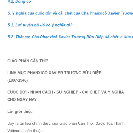
4.2. Động cơ
5. Ý nghĩa của cuộc đời và cái chết của Cha Phanxicô Xavier Trươ
5.1. Lời tuyên bố đó có ý nghĩa gì?
5.2. Thật sự, Cha Phanxicô Xavier Trương Bửu Diệp đã chết vì đức 
GIÁO PHẬN CẦN THƠ
LINH MỤC PHANXICÔ XAVIER TRƯƠNG BỬU DIỆP
(1897-1946)
CUỘC ĐỜI - NHÂN CÁCH - SỰ NGHIỆP - CÁI CHẾT VÀ Ý NGHĨA
CHO NGÀY NAY
Lời giới thiệu
Đây là tài liệu chính thức của Giáo phận Cần Thơ, được Toà Thánh
Vatican chuẩn thuận.