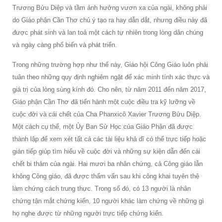
Trương Bửu Diệp và tầm ảnh hưởng vươn xa của ngài, không phải
do Giáo phận Cần Thơ chủ ý tạo ra hay dẫn dắt, nhưng điều này đã
được phát sinh và lan toả một cách tự nhiên trong lòng dân chúng
và ngày càng phổ biến và phát triển.
Trong những trường hợp như thế này, Giáo hội Công Giáo luôn phải
tuân theo những quy định nghiêm ngặt để xác minh tính xác thực và
giá trị của lòng sùng kính đó. Cho nên, từ năm 2011 đến năm 2017,
Giáo phận Cần Thơ đã tiến hành một cuộc điều tra kỹ lưỡng về
cuộc đời và cái chết của Cha Phanxicô Xavier Trương Bửu Diệp.
Một cách cụ thể, một Ủy Ban Sử Học của Giáo Phận đã được
thành lập để xem xét tất cả các tài liệu khả dĩ có thể trực tiếp hoặc
gián tiếp giúp tìm hiểu về cuộc đời và những sự kiện dẫn đến cái
chết bi thảm của ngài. Hai mươi ba nhân chứng, cả Công giáo lẫn
không Công giáo, đã được thẩm vấn sau khi công khai tuyên thệ
làm chứng cách trung thực. Trong số đó, có 13 người là nhân
chứng tận mắt chứng kiến, 10 người khác làm chứng về những gì
họ nghe được từ những người trực tiếp chứng kiến.