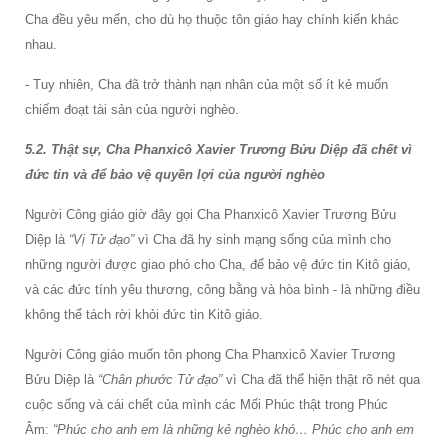
Cha đều yêu mến, cho dù họ thuộc tôn giáo hay chính kiến khác
nhau.
- Tuy nhiên, Cha đã trở thành nạn nhân của một số ít kẻ muốn
chiếm đoạt tài sản của người nghèo.
5.2. Thật sự, Cha Phanxicô Xavier Trương Bửu Diệp đã chết vì
đức tin và để bảo vệ quyền lợi của người nghèo
Người Công giáo giờ đây gọi Cha Phanxicô Xavier Trương Bửu
Diệp là
“Vị Tử đạo”
vì Cha đã hy sinh mạng sống của mình cho
những người được giao phó cho Cha, để bảo vệ đức tin Kitô giáo,
và các đức tính yêu thương, công bằng và hòa bình - là những điều
không thể tách rời khỏi đức tin Kitô giáo.
Người Công giáo muốn tôn phong Cha Phanxicô Xavier Trương
Bửu Diệp là
“Chân phước Tử đạo”
vì Cha đã thể hiện thật rõ nét qua
cuộc sống và cái chết của mình các Mối Phúc thật trong Phúc
Âm:
“Phúc cho anh em là những kẻ nghèo khó… Phúc cho anh em