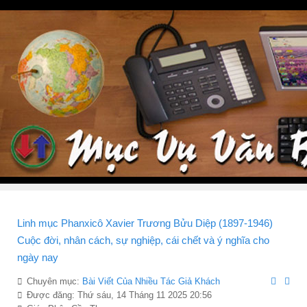
Linh mục Phanxicô Xavier Trương Bửu Diệp (1897-1946)
Cuộc đời, nhân cách, sự nghiệp, cái chết và ý nghĩa cho
ngày nay
Chuyên mục:
Bài Viết Của Nhiều Tác Giả Khách
Được đăng: Thứ sáu, 14 Tháng 11 2025 20:56