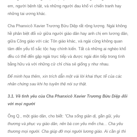
em, người bệnh tật, và những người đau khổ vì chiến tranh hay
những tai ương khác.
Cha Phanxicô Xavier Trương Bửu Diệp rất rộng lượng. Ngài không
hề phân biệt đối xử giữa người giáo dân hay anh chị em lương dân,
giữa Công giáo với các Tôn giáo khác, và ngài cũng không quan
tâm đến yếu tố sắc tộc hay chính kiến. Tất cả những ai nghèo khổ
đều có thể đến gặp ngài trực tiếp và được ngài đón tiếp trong tình
bằng hữu và với những cử chỉ chia sẻ giống y như nhau.
Để minh họa thêm, xin trích dẫn một vài lời khai thực tế của các
nhân chứng sau khi họ tuyên thệ nói sự thật.
3.1. Về tình yêu của Cha Phanxicô Xavier Trương Bửu Diệp đối
với mọi người
Ông Q., một giáo dân, cho biết:
“Cha sống giản dị, gần gũi, yêu
thương và phục vụ giáo dân, nên bà con yêu mến cha... Cha yêu
thương mọi người. Cha giúp đỡ mọi người lương giáo. Ai cần gì thì