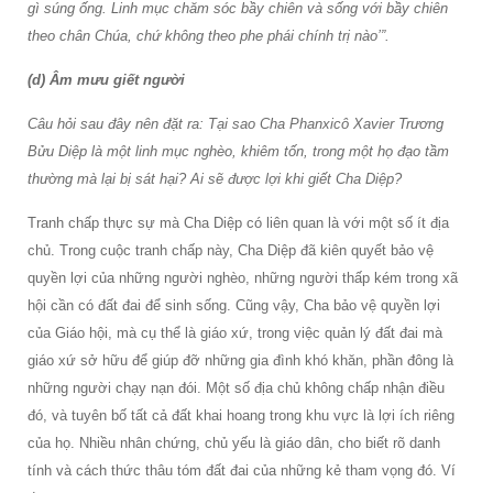
gì súng ống. Linh mục chăm sóc bầy chiên và sống với bầy chiên
theo chân Chúa, chứ không theo phe phái chính trị nào’”.
(d) Âm mưu giết người
Câu hỏi sau đây nên đặt ra:
Tại sao Cha Phanxicô Xavier
Trương
Bửu Diệp
là một linh mục nghèo, khiêm tốn, trong một họ đạo tầm
thường mà lại bị sát hại? Ai sẽ được lợi khi giết Cha Diệp?
Tranh chấp thực sự mà Cha Diệp có liên quan là với một số ít địa
chủ. Trong cuộc tranh chấp này, Cha Diệp đã kiên quyết bảo vệ
quyền lợi của những người nghèo, những người thấp kém trong xã
hội cần có đất đai để sinh sống. Cũng vậy, Cha bảo vệ quyền lợi
của Giáo hội, mà cụ thể là giáo xứ, trong việc quản lý đất đai mà
giáo xứ sở hữu để giúp đỡ những gia đình khó khăn, phần đông là
những người chạy nạn đói. Một số địa chủ không chấp nhận điều
đó, và tuyên bố tất cả đất khai hoang trong khu vực là lợi ích riêng
của họ. Nhiều nhân chứng, chủ yếu là giáo dân, cho biết rõ danh
tính và cách thức thâu tóm đất đai của những kẻ tham vọng đó. Ví