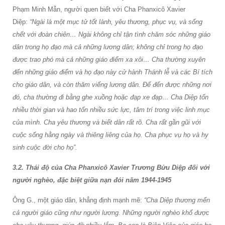
Phạm Minh Mẫn, người quen biết với Cha Phanxicô Xavier
Diệp:
“Ngài là một mục tử tốt lành, yêu thương, phục vụ, và sống
chết với đoàn chiên… Ngài không chỉ tận tình chăm sóc những giáo
dân trong họ đạo mà cả những lương dân; không chỉ trong họ đạo
được trao phó mà cả những giáo điểm xa xôi… Cha thường xuyên
đến những giáo điểm và họ đạo này cử hành Thánh lễ và các Bí tích
cho giáo dân, và còn thăm viếng lương dân. Để đến được những nơi
đó, cha thường đi bằng ghe xuồng hoặc đạp xe đạp… Cha Diệp tốn
nhiều thời gian và hao tổn nhiều sức lực, tâm trí trong việc linh mục
của mình. Cha yêu thương và biết dân rất rõ. Cha rất gần gũi với
cuộc sống hằng ngày và thiêng liêng của họ. Cha phục vụ họ và hy
sinh cuộc đời cho họ”.
3.2. Thái độ của Cha Phanxicô Xavier Trương Bửu Diệp đối với
người nghèo, đặc biệt giữa nạn đói năm 1944-1945
Ông G., một giáo dân, khẳng định mạnh mẽ:
“Cha Diệp thương mến
cả người giáo cũng như người lương. Những người nghèo khổ được