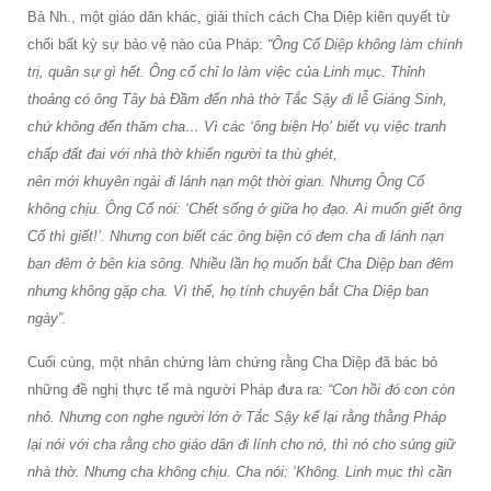
Bà Nh., một giáo dân khác, giải thích cách Cha Diệp kiên quyết từ
chối bất kỳ sự bảo vệ nào của Pháp:
“Ông Cố Diệp không làm chính
trị, quân sự gì hết. Ông cố chỉ lo làm việc của Linh mục. Thỉnh
thoảng có ông Tây bà Đầm đến nhà thờ Tắc Sậy đi lễ Giáng Sinh,
chứ không đến thăm cha… Vì các ‘ông biện Họ’ biết vụ việc tranh
chấp đất đai với nhà thờ khiến người ta thù ghét,
nên mới khuyên ngài đi lánh nạn một thời gian. Nhưng Ông Cố
không chịu. Ông Cố nói: ‘Chết sống ở giữa họ đạo. Ai muốn giết ông
Cố thì giết!’. Nhưng con biết các ông biện có đem cha đi lánh nạn
ban đêm ở bên kia sông. Nhiều lần họ muốn bắt Cha Diệp ban đêm
nhưng không gặp cha. Vì thế, họ tính chuyện bắt Cha Diệp ban
ngày”.
Cuối cùng, một nhân chứng làm chứng rằng Cha Diệp đã bác bỏ
những đề nghị thực tế mà người Pháp đưa ra:
“Con hồi đó con còn
nhỏ. Nhưng con nghe người lớn ở Tắc Sậy kể lại rằng thằng Pháp
lại nói với cha rằng cho giáo dân đi lính cho nó, thì nó cho súng giữ
nhà thờ. Nhưng cha không chịu. Cha nói: ‘Không. Linh mục thì cần