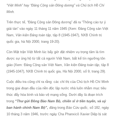
“Việt Minh”
hay
“Đảng Cộng sản Đông dương” và Chủ tịch Hồ Chí
Minh.
Trên thực tế, “Đảng Cộng sản Đông dương” đã ra “Thông cáo tự ý
giải tán” vào ngày 11 tháng 11 năm 1945 (Xem: Đảng Cộng sản Việt
Nam,
Văn kiện Đảng toàn tập
, tập 8 (1945-1947), NXB Chính trị
quốc gia, hà Nội 2000, trang 19-20).
Còn Mặt trận Việt Minh lúc bấy giờ đặt nhiệm vụ trọng tâm là tìm
được sự ủng hộ từ tất cả người Việt Nam, bất kể tín ngưỡng tôn
giáo (Xem: Đảng Cộng sản Việt Nam,
Văn kiện Đảng toàn tập
, tập 8
(1945-1047), NXB Chính trị quốc gia, Hà Nội 2000, số 9, trang 29).
Cuộc điều tra cũng chỉ ra rằng: các chỉ thị của Chủ tịch Hồ Chí Minh
trong giai đoạn đầu của nền độc lập nước nhà luôn nhằm mục tiêu
thúc đẩy hòa bình và bảo vệ mạng sống. Dưới đây là đoạn trích
trong
“Thư gửi Đồng Bào Nam Bộ, chiến sĩ ở tiền tuyến, và uỷ
ban hành chính Nam Bộ”,
đăng trong
Báo Cứu quốc,
số 182, ngày
10 tháng 3 năm 1946, trước ngày Cha Phanxicô Xavier Diệp bị sát