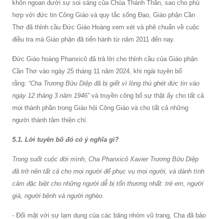
khôn ngoan dưới sự soi sáng của Chúa Thánh Thần, sao cho phù
hợp với đức tin Công Giáo và quy tắc sống Đạo, Giáo phận Cần
Thơ đã thỉnh cầu Đức Giáo Hoàng xem xét và phê chuẩn về cuộc
điều tra mà Giáo phận đã tiến hành từ năm 2011 đến nay.
Đức Giáo hoàng Phanxicô đã trả lời cho thỉnh cầu của Giáo phận
Cần Thơ vào ngày 25 tháng 11 năm 2024, khi ngài tuyên bố
rằng:
“Cha Trương Bửu Diệp đã bị giết vì lòng thù ghét đức tin vào
ngày 12 tháng 3 năm 1946”
và truyền công bố sự thật ấy cho tất cả
mọi thành phần trong Giáo hội Công Giáo và cho tất cả những
người thành tâm thiện chí.
5.1. Lời tuyên bố đó có ý nghĩa gì?
Trong suốt cuộc đời mình, Cha Phanxicô Xavier Trương Bửu Diệp
đã trở nên tất cả cho mọi người để phục vụ mọi người, và dành tình
cảm đặc biệt cho những người dễ bị tổn thương nhất: trẻ em, người
già, người bệnh và người nghèo.
- Đối mặt với sự lạm dụng của các băng nhóm vũ trang, Cha đã bảo