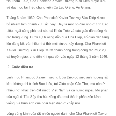
Đầu năm 1928, Cha Phanxicô Xavier Trương Bửu Diệp được điều
về dạy học tại Tiểu chủng viện Cù Lao Giêng, An Giang.
Tháng 3 năm 1930, Cha Phanxicô Xavier Trương Bửu Diệp được
bổ nhiệm làm chánh xứ Tắc Sậy. Đây là một họ đạo nhỏ ở tỉnh Bạc
Liêu, ngài cũng phải coi sóc cả Khúc Tréo và các giáo dân sống rải
rác trong vùng. Dưới sự hướng dẫn của Cha Diệp, số giáo dân tăng
lên đáng kể, và nhiều nhà thờ mới được xây dựng. Cha Phanxicô
Xavier Trương Bửu Diệp đã rất thành công trong công tác mục vụ
và truyền giáo, cho đến khi qua đời vào ngày 12 tháng 3 năm 1946.
Cuộc điều tra
Linh mục Phanxicô Xavier Trương Bửu Diệp có sức ảnh hưởng rất
lớn, không chỉ ở tỉnh Bạc Liêu, tại Giáo phận Cần Thơ, mà còn ở
nhiều nơi khác trên đất nước Việt Nam và cả nước ngoài. Mộ phần
của ngài ở Tắc Sậy thu hút đông đảo mọi thành phần đến kính
viếng, và hình ảnh của ngài hiện diện ở khắp nơi.
Lòng sùng kính của rất nhiều người dành cho Cha Phanxicô Xavier