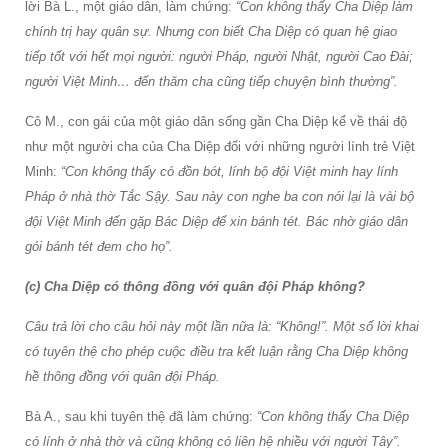
lời Bà L., một giáo dân, làm chứng:
“Con không thấy Cha Diệp làm
chính trị hay quân sự. Nhưng con biết Cha Diệp có quan hệ giao
tiếp tốt với hết mọi người: người Pháp, người Nhật, người Cao Đài;
người Việt Minh… đến thăm cha cũng tiếp chuyện bình thường”.
Cô M., con gái của một giáo dân sống gần Cha Diệp kể về thái độ
như một người cha của Cha Diệp đối với những người lính trẻ Việt
Minh:
“Con không thấy có đồn bót, lính bộ đội Việt minh hay lính
Pháp ở nhà thờ Tắc Sậy. Sau này con nghe ba con nói lại là vài bộ
đội Việt Minh đến gặp Bác Diệp để xin bánh tét. Bác nhờ giáo dân
gói bánh tét đem cho họ”.
(c) Cha Diệp có thông đồng với quân đội Pháp không?
Câu trả lời cho câu hỏi này một lần nữa là: “Không!”. Một số lời khai
có tuyên thệ cho phép cuộc điều tra kết luận rằng Cha Diệp không
hề thông đồng với quân đội Pháp.
Bà A., sau khi tuyên thệ đã làm chứng:
“Con không thấy Cha Diệp
có lính ở nhà thờ và cũng không có liên hệ nhiều với người Tây”.