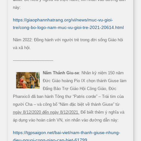
này:
https://giaophannhatrang.org/vi/news/muc-vu-gioi-
tre/cong-bo-logo-nam-muc-vu-gioi-tre-2021-20614.html
Năm 2022: Đồng hành với người trẻ trong đời sống Giáo hội
và xã hội.
--------------------------------
Năm Thánh Giu-se
: Nhân kỷ niệm 150 năm
Đức Giáo hoàng Pio IX chọn thánh Giuse làm
Đấng Bảo Trợ Giáo Hội Công Giáo, Đức
Phanxicô đã ban hành Tông thư “Patris corde” – Trái tim của
người Cha – và công bố “Năm đặc biệt về thánh Giuse” từ
ngày 8/12/2020 đến ngày 8/12/2021.
Để biết thêm ý nghĩa và
áp dụng vào hoàn cảnh VN, xin nhấn vào đường dẫn này:
https://tgpsaigon.net/bai-viet/nam-thanh-giuse-nhung-
dieu-nguoi-cong-giao-can-biet-61799