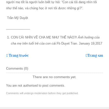
người mẹ tốt là người luôn biết tự hỏi: “Con cái tôi đang nhìn tôi
như thế nào, và chúng học ở nơi tôi được những gì?”.
Trần Mỹ Duyệt
______________
CON CÁI NHÌN VỀ CHA MẸ NHƯ THẾ NÀO?!
Ảnh hưởng của
cha mẹ trên tuổi trẻ của con cái.
Fb Duyet Tran. January 19,2017
Trang trước
Trang sau
Comments (
0
)
There are no comments yet.
You are not authorised to post comments.
Comments will undergo moderation before they get published.