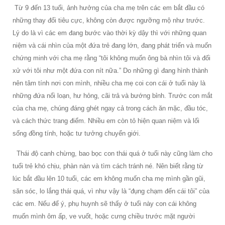
Từ 9 đến 13 tuổi, ảnh hưởng của cha mẹ trên các em bắt đầu có
những thay đổi tiêu cực, không còn được ngưỡng mộ như trước.
Lý do là vì các em đang bước vào thời kỳ dậy thì với những quan
niệm và cái nhìn của một đứa trẻ đang lớn, đang phát triển và muốn
chứng minh với cha mẹ rằng “tôi không muốn ông bà nhìn tôi và đối
xử với tôi như một đứa con nít nữa.” Do những gì đang hình thành
nên tâm tính nơi con mình, nhiều cha mẹ coi con cái ở tuổi này là
những đứa nổi loạn, hư hỏng, cãi trả và bướng bỉnh. Trước con mắt
của cha mẹ, chúng đáng ghét ngay cả trong cách ăn mặc, đầu tóc,
và cách thức trang điểm. Nhiều em còn tỏ hiện quan niệm và lối
sống đồng tính, hoặc tư tưởng chuyển giới.
Thái độ canh chừng, bao bọc con thái quá ở tuổi này cũng làm cho
tuổi trẻ khó chịu, phàn nàn và tìm cách tránh né. Nên biết rằng từ
lúc bắt đầu lên 10 tuổi, các em không muốn cha mẹ mình gần gũi,
săn sóc, lo lắng thái quá, vì như vậy là “đụng chạm đến cái tôi” của
các em. Nếu để ý, phụ huynh sẽ thấy ở tuổi này con cái không
muốn mình ôm ấp, ve vuốt, hoặc cưng chiều trước mặt người