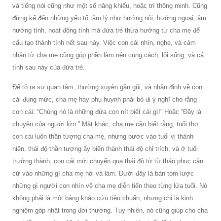
và tiếng nói cũng như một số năng khiếu, hoặc trí thông minh. Cũng
đừng kể đến những yếu tố tâm lý như hướng nội, hướng ngoại, âm
hưởng tính, hoạt động tính mà đứa trẻ thừa hưởng từ cha mẹ để
cấu tạo thành tính nết sau này. Việc con cái nhìn, nghe, và cảm
nhận từ cha mẹ cũng góp phần làm nên cung cách, lối sống, và cá
tính sau này của đứa trẻ.
Để tỏ ra sự quan tâm, thường xuyên gần gũi, và nhận định về con
cái đúng mức, cha mẹ hay phụ huynh phải bỏ đi ý nghĩ cho rằng
con cái: “Chúng nó là những đứa con nít biết cái gì!” Hoặc “Đây là
chuyện của người lớn.” Mặt khác, cha mẹ cần biết rằng, tuổi thơ
con cái luôn thần tượng cha mẹ, nhưng bước vào tuổi vị thành
niên, thái độ thần tượng ấy biến thành thái độ chỉ trích, và ở tuổi
trưởng thành, con cái mới chuyển qua thái độ từ từ thán phục căn
cứ vào những gì cha mẹ nói và làm. Dưới đây là bản tóm lược
những gì người con nhìn về cha mẹ diễn tiến theo từng lứa tuổi. Nó
không phải là một bảng khảo cứu tiêu chuẩn, nhưng chỉ là kinh
nghiệm góp nhặt trong đời thường. Tuy nhiên, nó cũng giúp cho cha