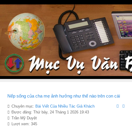
Nếp sống của cha mẹ ảnh hưởng như thế nào trên con cái
Chuyên mục:
Bài Viết Của Nhiều Tác Giả Khách
Được đăng: Thứ bảy, 24 Tháng 1 2026 19:43
Trần Mỹ Duyệt
Lượt xem: 345