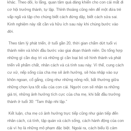
khác. Theo dõi, lo lắng, quan tâm quá đáng khiến cho con cái mất đi
cơ hội trưởng thành, tự lập. Thỉnh thoảng cũng nên để một đứa trẻ
vấp ngã và tập cho chúng biết cách đứng dậy, biết cách sửa sai.
Kinh nghiệm này rất cần và hữu ích sau này khi chúng bước vào
đời.
Theo tâm lý phát triển, ở tuổi gần 20, thời gian chấm dứt tuổi vị
thành niên và khởi đầu bước vào giai đoạn thành niên. Do tổng hợp
những gì cần duy trì và những gì cần loại bỏ sẽ hình thành và phát
triển về phẩm chất, nhân cách và cá tính sau này. Vì thế, cung cách
cư xử, nếp sống của cha mẹ sẽ ảnh hưởng, sẽ hòa nhập vào sự
khôn ngoan, cố gắng, cũng như những nông nổi, bất thường giữa
những chọn lựa tốt xấu của con cái. Người con sẽ nhận ra những
giá trị, những ảnh hưởng tích cực của cha mẹ, khi bắt đầu trưởng
thành ở tuổi 30: “Tam thập nhi lập.”
Kết luận, cha mẹ có ảnh hưởng trực tiếp cũng như gián tiếp đến
nhân cách, cá tính, tập quán và cách sống, cách hành động của con
cái vì họ là những mô phạm đặc biệt. Ngoài ra, cách biểu lộ cảm