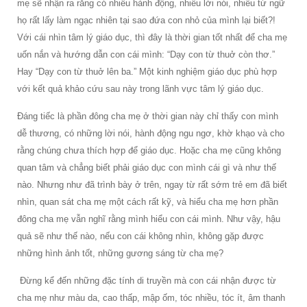
mẹ sẽ nhận ra rằng có nhiều hành động, nhiều lời nói, nhiều từ ngữ
họ rất lấy làm ngạc nhiên tại sao đứa con nhỏ của mình lại biết?!
Với cái nhìn tâm lý giáo dục, thì đây là thời gian tốt nhất để cha mẹ
uốn nắn và hướng dẫn con cái mình: “Dạy con từ thuở còn thơ.”
Hay “Dạy con từ thuở lên ba.” Một kinh nghiệm giáo dục phù hợp
với kết quả khảo cứu sau này trong lãnh vực tâm lý giáo dục.
Đáng tiếc là phần đông cha mẹ ở thời gian này chỉ thấy con mình
dễ thương, có những lời nói, hành động ngu ngơ, khờ khạo và cho
rằng chúng chưa thích hợp để giáo dục. Hoặc cha mẹ cũng không
quan tâm và chẳng biết phải giáo dục con mình cái gì và như thế
nào. Nhưng như đã trình bày ở trên, ngay từ rất sớm trẻ em đã biết
nhìn, quan sát cha mẹ một cách rất kỹ, và hiểu cha mẹ hơn phần
đông cha mẹ vẫn nghĩ rằng mình hiểu con cái mình. Như vậy, hậu
quả sẽ như thế nào, nếu con cái không nhìn, không gặp được
những hình ảnh tốt, những gương sáng từ cha mẹ?
Đừng kể đến những đặc tính di truyền mà con cái nhận được từ
cha mẹ như màu da, cao thấp, mập ốm, tóc nhiều, tóc ít, âm thanh