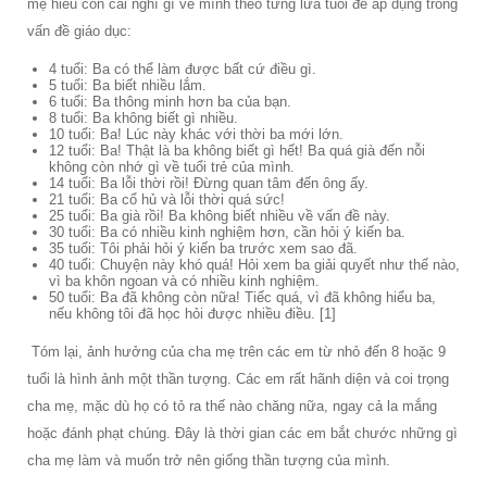
mẹ hiểu con cái nghĩ gì về mình theo từng lứa tuổi để áp dụng trong
vấn đề giáo dục:
4 tuổi: Ba có thể làm được bất cứ điều gì.
5 tuổi: Ba biết nhiều lắm.
6 tuổi: Ba thông minh hơn ba của bạn.
8 tuổi: Ba không biết gì nhiều.
10 tuổi: Ba! Lúc này khác với thời ba mới lớn.
12 tuổi: Ba! Thật là ba không biết gì hết! Ba quá già đến nỗi
không còn nhớ gì về tuổi trẻ của mình.
14 tuổi: Ba lỗi thời rồi! Ðừng quan tâm đến ông ấy.
21 tuổi: Ba cổ hủ và lỗi thời quá sức!
25 tuổi: Ba già rồi! Ba không biết nhiều về vấn đề này.
30 tuổi: Ba có nhiều kinh nghiệm hơn, cần hỏi ý kiến ba.
35 tuổi: Tôi phải hỏi ý kiến ba trước xem sao đã.
40 tuổi: Chuyện này khó quá! Hỏi xem ba giải quyết như thế nào,
vì ba khôn ngoan và có nhiều kinh nghiệm.
50 tuổi: Ba đã không còn nữa! Tiếc quá, vì đã không hiểu ba,
nếu không tôi đã học hỏi được nhiều điều. [1]
Tóm lại, ảnh hưởng của cha mẹ trên các em từ nhỏ đến 8 hoặc 9
tuổi là hình ảnh một thần tượng. Các em rất hãnh diện và coi trọng
cha mẹ, mặc dù họ có tỏ ra thế nào chăng nữa, ngay cả la mắng
hoặc đánh phạt chúng. Đây là thời gian các em bắt chước những gì
cha mẹ làm và muốn trở nên giống thần tượng của mình.