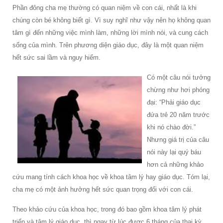
Phần đông cha mẹ thường có quan niệm về con cái, nhất là khi
chúng còn bé không biết gì. Vì suy nghĩ như vậy nên họ không quan
tâm gì đến những việc mình làm, những lời mình nói, và cung cách
sống của mình. Trên phương diện giáo dục, đây là một quan niệm
hết sức sai lầm và nguy hiểm.
Có một câu nói tưởng
chừng như hơi phóng
đại: “Phải giáo dục
đứa trẻ 20 năm trước
khi nó chào đời.”
Nhưng giá trị của câu
nói này lại quý báu
hơn cả những khảo
cứu mang tính cách khoa học về khoa tâm lý hay giáo dục. Tóm lại,
cha mẹ có một ảnh hưởng hết sức quan trọng đối với con cái.
Theo khảo cứu của khoa học, trong đó bao gồm khoa tâm lý phát
triển và tâm lý giáo dục, thì ngay từ lúc được 6 tháng của thai kỳ,