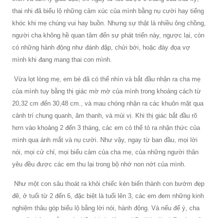
thai nhi đã biểu lộ những cảm xúc của mình bằng nụ cười hay tiếng
khóc khi mẹ chúng vui hay buồn. Nhưng sự thật là nhiều ông chồng,
người cha không hề quan tâm đến sự phát triển này, ngược lại, còn
có những hành động như đánh đập, chửi bới, hoặc đày đọa vợ
mình khi đang mang thai con mình.
Vừa lọt lòng mẹ, em bé đã có thể nhìn và bắt đầu nhận ra cha mẹ
của mình tuy bằng thị giác mờ mờ của mình trong khoảng cách từ
20,32 cm đến 30,48 cm., và mau chóng nhận ra các khuôn mặt qua
cảnh trí chung quanh, âm thanh, và mùi vị. Khi thị giác bắt đầu rõ
hơn vào khoảng 2 đến 3 tháng, các em có thể tỏ ra nhận thức của
mình qua ánh mắt và nụ cười. Như vậy, ngay từ ban đầu, mọi lời
nói, mọi cử chỉ, mọi biểu cảm của cha mẹ, của những người thân
yêu đều được các em thu lại trong bộ nhớ non nớt của mình.
Như một con sâu thoát ra khỏi chiếc kén biến thành con bướm đẹp
đẽ, ở tuổi từ 2 đến 6, đặc biệt là tuổi lên 3, các em đem những kinh
nghiệm thâu góp biểu lộ bằng lời nói, hành động. Và nếu để ý, cha