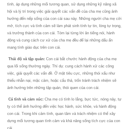
tình, áp dụng những mối tương quan, sử dụng những kỹ năng xã
hội và lý trí trong việc giải quyết các vấn đề của cha mẹ cũng ảnh
hưởng đến nếp sống của con cái sau này. Những người cha mẹ cởi
mở, tích cực và tình cảm sẽ làm phát sinh tính tự tin, lòng tự trọng,
và trưởng thành của con cái. Tóm lại từng lời ăn tiếng nói, hành
động và cung cách cư xử của cha mẹ đều để lại những dấu ấn
mang tính giáo dục trên con cái.
Thái độ và tập quán:
Con cái bắt chước hành động của cha mẹ
qua lối sống thường ngày. Thí dụ: cung cách hành xử các công
việc, giải quyết các vấn đề. Ở mặt tiêu cực, những thói xấu như
thiếu nhẫn nại, mặc cảm, hoặc cẩu thả, trốn tránh trách nhiệm sẽ
ảnh hưởng trên những tập quán, thói quen của con cái.
Cá tính và cảm xúc:
Cha mẹ có tính lo lắng, bực tức, nóng nảy, tự
ty có thể ảnh hưởng đến việc học hành, sức khỏe, và hành động
con cái. Trong khi cảm tình, quan tâm và trách nhiệm có thể xây
dựng mối tương quan tình cảm và khả năng sống tích cực của con
cái.