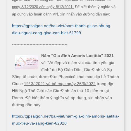
ngày 8/12/2020 đến ngày 8/12/2021.
Để biết thêm ý nghĩa và
áp dụng vào hoàn cảnh VN, xin nhấn vào đường dẫn này:
https://tgpsaigon.net/bai-viet/nam-thanh-giuse-nhung-
dieu-nguoi-cong-giao-can-biet-61799
--------------------------------------
Năm “Gia đình Amoris Laetitia” 2021
về “Vẻ đẹp và niềm vui của tình yêu gia
đình” do Bộ Giáo Dân, Gia Đình và Sự
Sống tổ chức, được Đức Phanxicô khai mạc dịp Lễ Thánh
Giuse
19/ 3/ 2021 và bế mạc ngày 26/6/2022
trong dịp
Hội Ngộ Thế Giới các Gia Đình lần thứ 10 diễn ra tại
Roma. Để biết thêm ý nghĩa và áp dụng, xin nhấn vào
đường dẫn này:
https://tgpsaigon.net/bai-viet/nam-gia-dinh-amoris-laetitia-
muc-tieu-va-sang-kien-62928