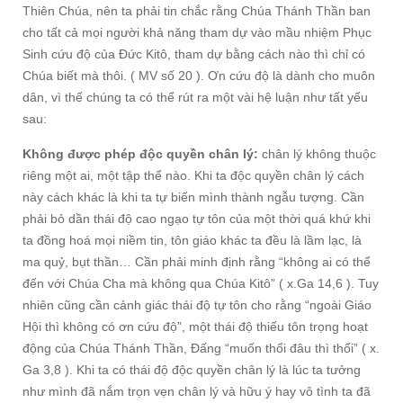
Thiên Chúa, nên ta phải tin chắc rằng Chúa Thánh Thần ban
cho tất cả mọi người khả năng tham dự vào mầu nhiệm Phục
Sinh cứu độ của Đức Kitô, tham dự bằng cách nào thì chỉ có
Chúa biết mà thôi. ( MV số 20 ). Ơn cứu độ là dành cho muôn
dân, vì thế chúng ta có thể rút ra một vài hệ luận như tất yếu
sau:
Không được phép độc quyền chân lý:
chân lý không thuộc
riêng một ai, một tập thể nào. Khi ta độc quyền chân lý cách
này cách khác là khi ta tự biến mình thành ngẫu tượng. Cần
phải bỏ dần thái độ cao ngạo tự tôn của một thời quá khứ khi
ta đồng hoá mọi niềm tin, tôn giáo khác ta đều là lầm lạc, là
ma quỷ, bụt thần… Cần phải minh định rằng “không ai có thể
đến với Chúa Cha mà không qua Chúa Kitô” ( x.Ga 14,6 ). Tuy
nhiên cũng cần cảnh giác thái độ tự tôn cho rằng “ngoài Giáo
Hội thì không có ơn cứu độ”, một thái độ thiếu tôn trọng hoạt
động của Chúa Thánh Thần, Đấng “muốn thổi đâu thì thổi” ( x.
Ga 3,8 ). Khi ta có thái độ độc quyền chân lý là lúc ta tưởng
như mình đã nắm trọn vẹn chân lý và hữu ý hay vô tình ta đã