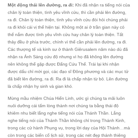
Một động thái lên đường, ra đi:
Khi đã nhận ra tiếng nói của
chân lý toàn thiện, tình yêu vĩnh cửu, thì cần phải lên đường,
ra đi. Chân lý toàn thiện, tình yêu vĩnh cửu đòi hỏi chúng phải
ra đi khỏi cái vị thế hiện tại. Không một ai ở trần gian này có
thể nắm được tình yêu vĩnh cửu hay chân lý toàn thiện. Tất
thảy đều ở phía trước, chính vì thế cần phải lên đường, ra đi.
Các thượng tế và kinh sư ở thành Giêrusalem năm nào dù đã
nhận ra Ánh Sáng cứu độ nhưng vì họ đã không lên đường
nên không thể gặp được Đấng Cứu Thế. Trái lại khi nhận
được dấu chỉ mời gọi, các đạo sĩ Đông phương và các mục tử
đã biết lên đường, ra đi. Ra đi là chấp nhận từ bỏ. Lên đường
là chấp nhận hy sinh và gian khó.
Mừng mầu nhiệm Chúa Hiển Linh, ước gì chúng ta mãi luôn
nuôi dưỡng cái tấm lòng thành nơi chúng ta bằng thái độ
khiêm nhu biết lắng nghe tiếng nói của Thánh Thần. Lắng
nghe tiếng nói của Thánh Thần không chỉ trong Thánh Kinh,
trong các cử hành Phụng vụ, trong lời dạy của Hội Thánh…mà
còn trong các biến cố lịch sử, trong các nét đẹp thánh thiêng