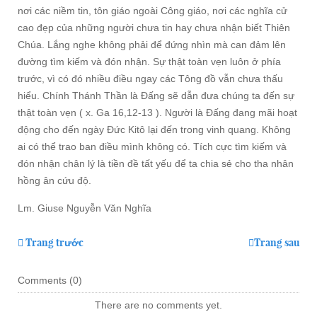
nơi các niềm tin, tôn giáo ngoài Công giáo, nơi các nghĩa cử
cao đẹp của những người chưa tin hay chưa nhận biết Thiên
Chúa. Lắng nghe không phải để đứng nhìn mà can đảm lên
đường tìm kiếm và đón nhận. Sự thật toàn vẹn luôn ở phía
trước, vì có đó nhiều điều ngay các Tông đồ vẫn chưa thấu
hiểu. Chính Thánh Thần là Đấng sẽ dẫn đưa chúng ta đến sự
thật toàn vẹn ( x. Ga 16,12-13 ). Người là Đấng đang mãi hoạt
động cho đến ngày Đức Kitô lại đến trong vinh quang. Không
ai có thể trao ban điều mình không có. Tích cực tìm kiếm và
đón nhận chân lý là tiền đề tất yếu để ta chia sẻ cho tha nhân
hồng ân cứu độ.
Lm. Giuse Nguyễn Văn Nghĩa
Trang trước
Trang sau
Comments (
0
)
There are no comments yet.