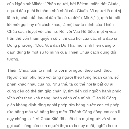
của Ngôn sứ Mikêa: “Phần người, hỡi Bêlem, miền đất Giuđa,
ngươi đâu phải là thành nhỏ nhất của Giuđa. Vì ngươi là nơi vị
lãnh tụ chăn dắt Israel dân Ta sẽ ra đời” ( Mk 5,1 ), quả là một
lời mời gọi hay nói cách khác, là một sự tỏ mình của Thiên
Chúa cách tuyệt vời cho họ. Rồi với Vua Hêrôđê, một vị vua
trần thế vốn tham quyền cố vị thì câu hỏi của các nhà đạo sĩ
Đông phương: “Đức Vua dân Do Thái mới sinh hiện đang ở
đâu” đúng là một sự tỏ mình của Thiên Chúa cách đúng đối
tượng.
Thiên Chúa luôn tỏ mình ra với mọi người theo cách thức
Người chọn phù hợp với từng người theo từng hoàn cảnh, số
phận khác nhau của họ. Như thế, ta có thể nói là bất cứ ai
cũng đều có thể tìm gặp chân lý, tìm đến cội nguồn hạnh phúc
vĩnh cửu theo khả năng, hoàn cảnh của mình. Giáo lý Công
giáo khẳng định rằng ngoài phép rửa bằng nước còn có phép
rửa bằng máu và bằng lòng mến. Thánh Công đồng Vatican II
dạy chúng ta: “ Vì Chúa Kitô đã chết cho mọi người và vì ơn
gọi cuối cùng của con người thực ra là duy nhất, nghĩa là do