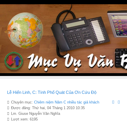
Lễ Hiển Linh, C: Tính Phổ Quát Của Ơn Cứu Độ
Chuyên mục:
Chiêm niệ̣m Năm C nhiều tác giả khách
Được đăng: Thứ hai, 04 Tháng 1 2010 10:35
Lm. Giuse Nguyễn Văn Nghĩa
Lượt xem: 6195