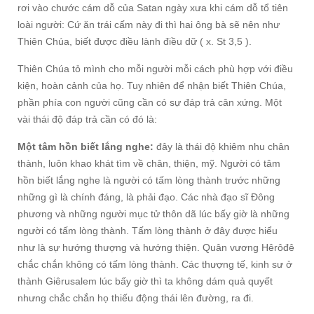
rơi vào chước cám dỗ của Satan ngày xưa khi cám dỗ tổ tiên
loài người: Cứ ăn trái cấm này đi thì hai ông bà sẽ nên như
Thiên Chúa, biết được điều lành điều dữ ( x. St 3,5 ).
Thiên Chúa tỏ mình cho mỗi người mỗi cách phù hợp với điều
kiện, hoàn cảnh của họ. Tuy nhiên để nhận biết Thiên Chúa,
phần phía con người cũng cần có sự đáp trả cân xứng. Một
vài thái độ đáp trả cần có đó là:
Một tâm hồn biết lắng nghe:
đây là thái độ khiêm nhu chân
thành, luôn khao khát tìm về chân, thiện, mỹ. Người có tâm
hồn biết lắng nghe là người có tấm lòng thành trước những
những gì là chính đáng, là phải đạo. Các nhà đạo sĩ Đông
phương và những người mục tử thôn dã lúc bấy giờ là những
người có tấm lòng thành. Tấm lòng thành ở đây được hiểu
như là sự hướng thượng và hướng thiện. Quân vương Hêrôđê
chắc chắn không có tấm lòng thành. Các thượng tế, kinh sư ở
thành Giêrusalem lúc bấy giờ thì ta không dám quả quyết
nhưng chắc chắn họ thiếu động thái lên đường, ra đi.