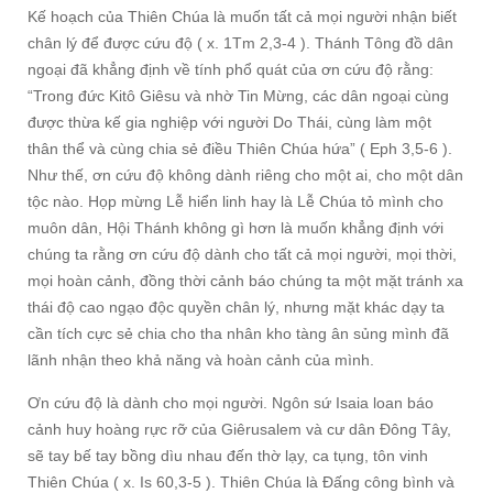
Kế hoạch của Thiên Chúa là muốn tất cả mọi người nhận biết
chân lý để được cứu độ ( x. 1Tm 2,3-4 ). Thánh Tông đồ dân
ngoại đã khẳng định về tính phổ quát của ơn cứu độ rằng:
“Trong đức Kitô Giêsu và nhờ Tin Mừng, các dân ngoại cùng
được thừa kế gia nghiệp với người Do Thái, cùng làm một
thân thể và cùng chia sẻ điều Thiên Chúa hứa” ( Eph 3,5-6 ).
Như thế, ơn cứu độ không dành riêng cho một ai, cho một dân
tộc nào. Họp mừng Lễ hiển linh hay là Lễ Chúa tỏ mình cho
muôn dân, Hội Thánh không gì hơn là muốn khẳng định với
chúng ta rằng ơn cứu độ dành cho tất cả mọi người, mọi thời,
mọi hoàn cảnh, đồng thời cảnh báo chúng ta một mặt tránh xa
thái độ cao ngạo độc quyền chân lý, nhưng mặt khác dạy ta
cần tích cực sẻ chia cho tha nhân kho tàng ân sủng mình đã
lãnh nhận theo khả năng và hoàn cảnh của mình.
Ơn cứu độ là dành cho mọi người. Ngôn sứ Isaia loan báo
cảnh huy hoàng rực rỡ của Giêrusalem và cư dân Đông Tây,
sẽ tay bế tay bồng dìu nhau đến thờ lạy, ca tụng, tôn vinh
Thiên Chúa ( x. Is 60,3-5 ). Thiên Chúa là Đấng công bình và