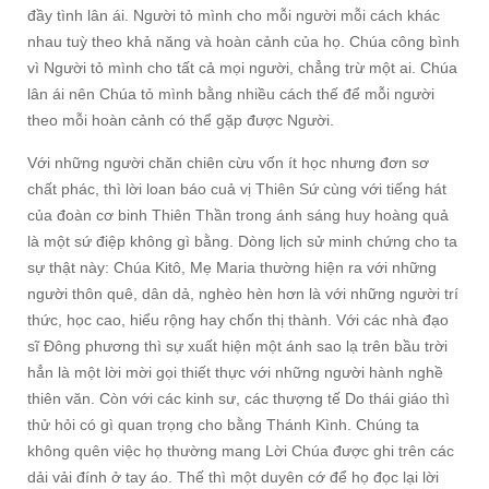
đầy tình lân ái. Người tỏ mình cho mỗi người mỗi cách khác
nhau tuỳ theo khả năng và hoàn cảnh của họ. Chúa công bình
vì Người tỏ mình cho tất cả mọi người, chẳng trừ một ai. Chúa
lân ái nên Chúa tỏ mình bằng nhiều cách thế để mỗi người
theo mỗi hoàn cảnh có thể gặp được Người.
Với những người chăn chiên cừu vốn ít học nhưng đơn sơ
chất phác, thì lời loan báo cuả vị Thiên Sứ cùng với tiếng hát
của đoàn cơ binh Thiên Thần trong ánh sáng huy hoàng quả
là một sứ điệp không gì bằng. Dòng lịch sử minh chứng cho ta
sự thật này: Chúa Kitô, Mẹ Maria thường hiện ra với những
người thôn quê, dân dả, nghèo hèn hơn là với những người trí
thức, học cao, hiểu rộng hay chốn thị thành. Với các nhà đạo
sĩ Đông phương thì sự xuất hiện một ánh sao lạ trên bầu trời
hẳn là một lời mời gọi thiết thực với những người hành nghề
thiên văn. Còn với các kinh sư, các thượng tế Do thái giáo thì
thử hỏi có gì quan trọng cho bằng Thánh Kình. Chúng ta
không quên việc họ thường mang Lời Chúa được ghi trên các
dải vải đính ở tay áo. Thế thì một duyên cớ để họ đọc lại lời