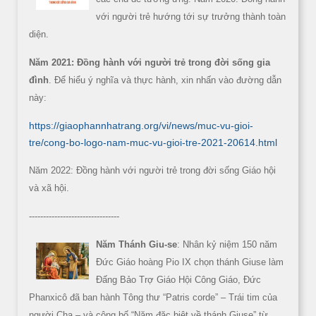
với người trẻ hướng tới sự trưởng thành toàn
diện.
Năm 2021: Đồng hành với người trẻ trong đời sống gia
đình
. Để hiểu ý nghĩa và thực hành, xin nhấn vào đường dẫn
này:
https://giaophannhatrang.org/vi/news/muc-vu-gioi-
tre/cong-bo-logo-nam-muc-vu-gioi-tre-2021-20614.html
Năm 2022: Đồng hành với người trẻ trong đời sống Giáo hội
và xã hội.
--------------------------------
Năm Thánh Giu-se
: Nhân kỷ niệm 150 năm
Đức Giáo hoàng Pio IX chọn thánh Giuse làm
Đấng Bảo Trợ Giáo Hội Công Giáo, Đức
Phanxicô đã ban hành Tông thư “Patris corde” – Trái tim của
người Cha – và công bố “Năm đặc biệt về thánh Giuse” từ