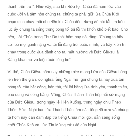
thánh trên trời”. Như vậy, sau khi Rửa tội, Chúa đã ném lửa vào
cuộc đời và tâm hồn chúng ta, chúng ta phải giữ lửa Chúa Kitô
phục sinh cháy mãi cho đến khi Chúa đến, đừng để nói tắt lịm kẻo
lúc ấy chúng ta sống trong bóng tối tội lỗi thì khốn khổ biết bao. Cho
nên, Lời Chúa trong Thư Do thái hôm nay nói rằng: “Chúng ta hãy
cởi bỏ mọi gánh nặng và tội lỗi đang trói buộc mình, và hãy kiên trì
chạy trong cuộc đua dành cho ta, mắt hướng về Đức Giê-su là
Đấng khai mở và kiện toàn lòng tin”.
Vì thế, Chúa Giêsu hôm nay những ước mong Lửa của Giêsu bùng
lên trên thế gian, có nghĩa rằng Ngài mời gọi chúng ta hãy xua tan
bóng tối của bất công, hận thù, tội lỗi bằng lửa tình yêu, thánh thiện,
bao dung và công bằng. Vâng, Chúa Thánh Thần tiếp nối sứ mạng
của Đức Giêsu, trong ngày lễ Hiện Xuống, trong ngày chịu Phép
Thêm Sức, Ngài ban lửa Thánh Thần làm các tông đồ xưa và chúng
ta hôm nay can đảm đáp trả tiếng Chúa mời gọi, sẵn sàng sống
chết Chúa Kitô và Lửa Tin Mừng cứu độ của Ngài.