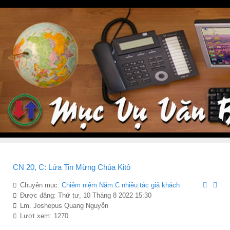
CN 20, C: Lửa Tin Mừng Chúa Kitô
Chuyên mục:
Chiêm niệ̣m Năm C nhiều tác giả khách
Được đăng: Thứ tư, 10 Tháng 8 2022 15:30
Lm. Joshepus Quang Nguyễn
Lượt xem: 1270