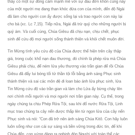
thấy có một sự đồng cảm mạnh mẽ với sự đau đớn khôn cùng này
của một người mẹ đang than khóc đứa con của mình, đến độ Ngài
đã làm cho người con ấy được sống lại và trao người con này lại
cho bà (xc. Lc 7,15). Tiếp nữa, Ngài đã trừ quỷ cho những người bị
quỷ ám. Và cuối cùng, Chúa Giêsu đã chịu nạn, chịu chết, phục
sinh để cứu độ mọi người sống thánh thiện và khỏi chết muôn đời.
Tin Mừng tình yêu cứu độ của Chúa được thể hiện trên cây thập
giá, trong cuộc khổ nạn đau thương, đó chính là phép rửa mà Chúa
Giêsu phải chịu, để ném lửa yêu thương vào trần gian để rồi Chúa
Giêsu đã đẩy lui bóng tối tử thần tội lỗi bằng ánh sáng Phục sinh
thánh thiện và sai các môn đệ đi loan báo ánh lửa phục sinh, lửa
Tin Mừng cứu độ vào trần gian và làm cho Lửa ấy bừng cháy lên
nơi chính mỗi người và mọi người nơi trần gian này. Cụ thể, trong
ngày chúng ta chịu Phép Rửa Tội, sau khi đổ nước Rửa Tội, Linh
mục trao chúng ta cây nến được thắp lên từ ngọn lửa của cây nến
Phục sinh và nói: “Con đã trở nên ánh sáng Chúa Kitô. Con hãy luôn
luôn sống như con cái sự sáng và bền vững trong đức tin, để khi
Chúa đến, con xứng đáng ra nghinh đón Người với toàn thể các