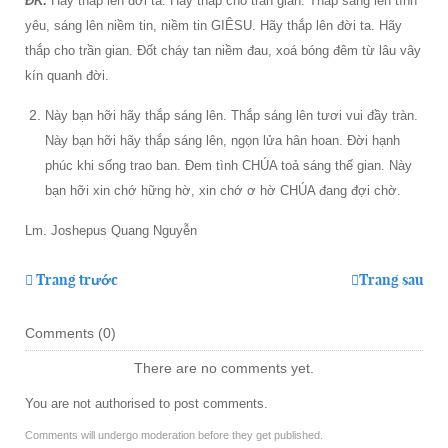
ĐK:
Hãy thắp lên đời ta. Hãy thắp cho trần gian. Thắp sáng lên tình
yêu, sáng lên niềm tin, niềm tin GIÊSU. Hãy thắp lên đời ta. Hãy
thắp cho trần gian. Đốt cháy tan niềm đau, xoá bóng đêm từ lâu vây
kín quanh đời.
Này bạn hỡi hãy thắp sáng lên. Thắp sáng lên tươi vui đầy tràn.
Này bạn hỡi hãy thắp sáng lên, ngọn lửa hân hoan. Đời hạnh
phúc khi sống trao ban. Đem tình CHÚA toả sáng thế gian. Này
bạn hỡi xin chớ hững hờ, xin chớ ơ hờ CHÚA đang đợi chờ.
Lm. Joshepus Quang Nguyễn
Trang trước
Trang sau
Comments (
0
)
There are no comments yet.
You are not authorised to post comments.
Comments will undergo moderation before they get published.