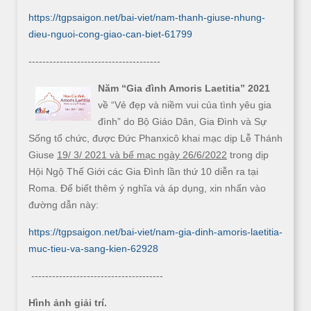
https://tgpsaigon.net/bai-viet/nam-thanh-giuse-nhung-
dieu-nguoi-cong-giao-can-biet-61799
--------------------------------------
Năm “Gia đình Amoris Laetitia” 2021
về “Vẻ đẹp và niềm vui của tình yêu gia
đình” do Bộ Giáo Dân, Gia Đình và Sự
Sống tổ chức, được Đức Phanxicô khai mạc dịp Lễ Thánh
Giuse
19/ 3/ 2021 và bế mạc ngày 26/6/2022
trong dịp
Hội Ngộ Thế Giới các Gia Đình lần thứ 10 diễn ra tại
Roma. Để biết thêm ý nghĩa và áp dụng, xin nhấn vào
đường dẫn này:
https://tgpsaigon.net/bai-viet/nam-gia-dinh-amoris-laetitia-
muc-tieu-va-sang-kien-62928
--------------------------------------
Hình ảnh giải trí.