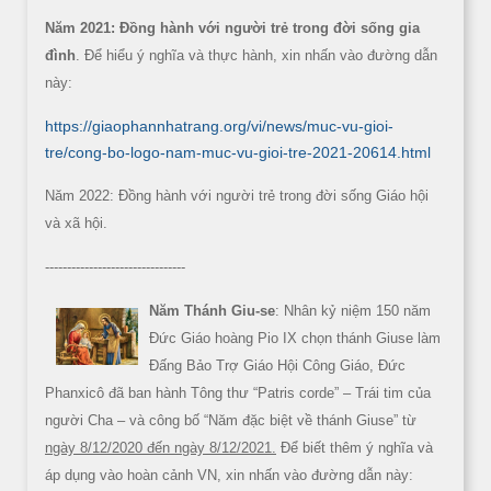
Năm 2021: Đồng hành với người trẻ trong đời sống gia
đình
. Để hiểu ý nghĩa và thực hành, xin nhấn vào đường dẫn
này:
https://giaophannhatrang.org/vi/news/muc-vu-gioi-
tre/cong-bo-logo-nam-muc-vu-gioi-tre-2021-20614.html
Năm 2022: Đồng hành với người trẻ trong đời sống Giáo hội
và xã hội.
--------------------------------
Năm Thánh Giu-se
: Nhân kỷ niệm 150 năm
Đức Giáo hoàng Pio IX chọn thánh Giuse làm
Đấng Bảo Trợ Giáo Hội Công Giáo, Đức
Phanxicô đã ban hành Tông thư “Patris corde” – Trái tim của
người Cha – và công bố “Năm đặc biệt về thánh Giuse” từ
ngày 8/12/2020 đến ngày 8/12/2021.
Để biết thêm ý nghĩa và
áp dụng vào hoàn cảnh VN, xin nhấn vào đường dẫn này: