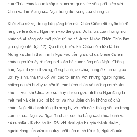
của Chúa cháy lan ra khắp mọi người qua việc sống kết hiệp với
Chúa và Tin Mừng của Ngài trong đời sống của chúng ta.
Khởi đầu sứ vụ, trong bài giảng trên núi, Chúa Giêsu đã tuyên bố rõ
ràng về lửa được Ngài ném vào thế gian. Đó là lửa của những mối
phúc và ai sống các mối phúc thì họ sẽ được Nước Thiên Chúa làm
gia nghiệp (Mt 5,3-12). Qủa thế, trước khi Chúa ném lửa là Tin
Mừng và chính thân mình Ngài vào trần gian, Chúa Giêsu đã làm
cháy ngọn lửa ấy rõ ràng nơi toàn bộ cuộc sống của Ngài. Chẳng
hạn, Ngài đã yêu thương, đồng hành, sẻ chia, nâng đỡ, an ủi, giúp
đỡ, hy sinh, tha thứ đối với các tội nhân, với những người nghèo,
những người bị đẩy ra bên lề, các bệnh nhân và những người đau
khổ…. Rồi, khi Chúa Giê-su thấy nhiều người đi theo Ngài đang bị
mệt mỏi và kiệt sức, bị bỏ rơi và như đoàn chiên không có chủ
chăn, Ngài đã chạnh lòng thương họ với nỗi cảm thông sâu xa trong
con tim của Ngài và Ngài đã chăm sóc họ bằng cách hóa bánh và
cá ra nhiều để cho họ ăn. Rồi khi Ngài gặp bà góa thành Na-im,
người đang tiễn đứa con duy nhất của mình tới mộ, Ngài đã cảm