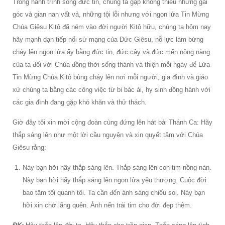
Trong hành trình sống đức tin, chúng ta gặp không thiếu những gai
góc và gian nan vất vả, những tội lỗi nhưng với ngọn lửa Tin Mừng
Chúa Giêsu Kitô đã ném vào đời người Kitô hữu, chúng ta hôm nay
hãy mạnh dạn tiếp nối sứ mạng của Đức Giêsu, nỗ lực làm bừng
cháy lên ngọn lửa ấy bằng đức tin, đức cậy và đức mến nồng nàng
của ta đối với Chúa đồng thời sống thánh và thiện mỗi ngày để Lửa
Tin Mừng Chúa Kitô bùng cháy lên nơi mỗi người, gia đình và giáo
xứ chúng ta bằng các công việc từ bi bác ái, hy sinh đồng hành với
các gia đình đang gặp khó khăn và thử thách.
Giờ đây tôi xin mời cộng đoàn cùng đứng lên hát bài Thánh Ca: Hãy
thắp sáng lên như một lời cầu nguyện và xin quyết tâm với Chúa
Giêsu rằng:
Này bạn hỡi hãy thắp sáng lên. Thắp sáng lên con tim nồng nàn.
Này bạn hỡi hãy thắp sáng lên ngọn lửa yêu thương. Cuộc đời
bao tăm tối quanh tôi. Ta cần đến ánh sáng chiếu soi. Này bạn
hỡi xin chớ lãng quên. Ánh nến trái tim cho đời đẹp thêm.