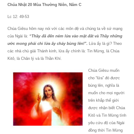
Chúa Nhật 20 Mùa Thường Niên, Năm C
Lc 12: 49-53
Chúa Giêsu hôm nay nói với các môn đệ và chúng ta về sứ mạng
của Ngài là:
“Thầy đã đến ném lửa vào mặt đất và Thầy những
ước mong phải chi lửa ấy cháy bùng lên!”.
Lửa ấy là gì? Theo
các nhà chú giải Thánh kinh, lửa ấy chính là: Tin Mừng, là Chúa
Kitô, là Chân lý và là Thần Khí.
Chúa Giêsu muốn
cho “lửa” đó được
bùng lên, nghĩa là
muốn cho mọi người
trên khắp thế giới
được nhận biết Chúa
Kitô và Tin Mừng tình
yêu cứu độ của Ngài
đồng thời Tin Mừng