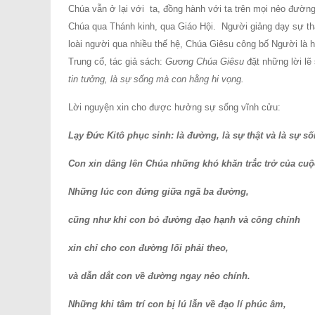
Chúa vẫn ở lại với ta, đồng hành với ta trên mọi nẻo đường
Chúa qua Thánh kinh, qua Giáo Hội. Người giảng dạy sự thậ
loài người qua nhiều thế hệ, Chúa Giêsu công bố Người là hi
Trung cổ, tác giả sách:
Gương Chúa Giêsu
đặt những lời lẽ
tin tưởng, là sự sống mà con hằng hi vọng.
Lời nguyện xin cho được hưởng sự sống vĩnh cửu:
Lạy Ðức Kitô phục sinh: là đường, là sự thật và là sự số
Con xin dâng lên Chúa những khó khăn trắc trở của cuộ
Những lúc con đứng giữa ngã ba đường,
cũng như khi con bỏ đường đạo hạnh và công chính
xin chỉ cho con đường lối phải theo,
và dẫn dắt con về đường ngay nẻo chính.
Những khi tâm trí con bị lú lẫn về đạo lí phúc âm,