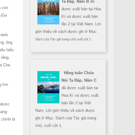
Ta Đáp, Năm B
đã
a còn
được xuất bản tại Hoa
 (Ga
Kì và được xuất bản
lần 2 tại Việt Nam. Lời
giới thiệu về sách được ghi ở Mục:
hánh
Sách của Tác giả trang chủ cuối cột 1
ng, ông
iếu hiểu
 rằng,
a Cha.
Hằng tuần Chúa
Nói Ta Đáp, Năm C
g tìm
đã được xuất bản tại
Hoa Kì và được xuất
bản lần 2 tại Việt
g được
Nam. Lời giới thiệu về sách được
mạng
ghi ở Mục: Sách của Tác giả trang
 chính là
chủ, cuối cột 1.