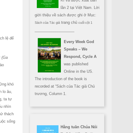
Kì và được xuất bản
lần 2 tại Việt Nam. Lời
giới thiệu về sách được ghi ở Mục:
trang chủ
Sách của Tác giả
cuối cột 1
___________________
ch lệ để
Every Week God
Speaks – We
Respond, Cycle A
y (Ga
was published
vào
Online in the US.
The introduction of the book is
hững khó
recorded at “Sách của Tác giả Chủ
 lo âu,
trương, Column 1.
, ta tự
ếu nhìn
hử thách
cuộc sống
Hằng tuần Chúa Nói