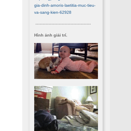
gia-dinh-amoris-laetitia-muc-tieu-
va-sang-kien-62928
--------------------------------------
Hình ảnh giải trí.