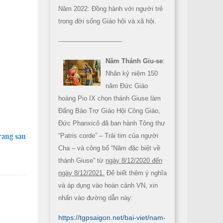
Năm 2022: Đồng hành với người trẻ
trong đời sống Giáo hội và xã hội.
--------------------------------
Năm Thánh Giu-se
:
Nhân kỷ niệm 150
năm Đức Giáo
hoàng Pio IX chọn thánh Giuse làm
Đấng Bảo Trợ Giáo Hội Công Giáo,
Đức Phanxicô đã ban hành Tông thư
rang sau
“Patris corde” – Trái tim của người
Cha – và công bố “Năm đặc biệt về
thánh Giuse” từ
ngày 8/12/2020 đến
ngày 8/12/2021.
Để biết thêm ý nghĩa
và áp dụng vào hoàn cảnh VN, xin
nhấn vào đường dẫn này:
https://tgpsaigon.net/bai-viet/nam-