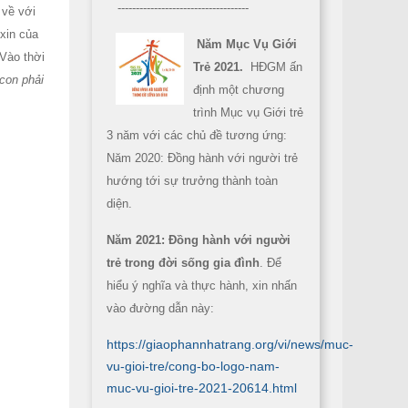
------------------------------------
 về với
xin của
Năm Mục Vụ Giới
 Vào thời
Trẻ 2021.
HĐGM ấn
con phải
định một chương
trình Mục vụ Giới trẻ
3 năm với các chủ đề tương ứng:
Năm 2020: Đồng hành với người trẻ
hướng tới sự trưởng thành toàn
diện.
Năm 2021: Đồng hành với người
trẻ trong đời sống gia đình
. Để
hiểu ý nghĩa và thực hành, xin nhấn
vào đường dẫn này:
https://giaophannhatrang.org/vi/news/muc-
vu-gioi-tre/cong-bo-logo-nam-
muc-vu-gioi-tre-2021-20614.html