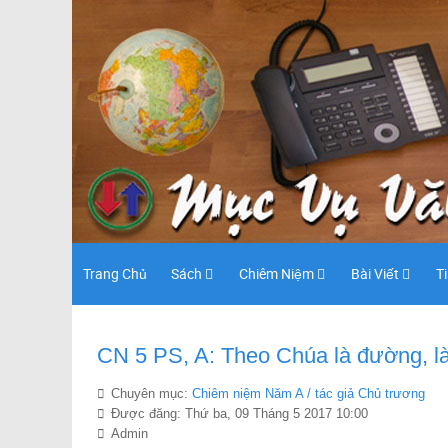
Trang Chủ
Sách
Chiêm Niệm
Bài Viết
T
CN 5 PS, A: Theo Chúa là đường, là
Chuyên mục:
Chiêm niệm Năm A / tác giả Chủ trương
Được đăng: Thứ ba, 09 Tháng 5 2017 10:00
Admin