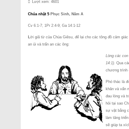
Lượt xem: 4601
Chúa nhật 5
Phục Sinh, Năm A
Cv 6:1-7; 1Pr 2:4-9; Ga 14:1-12
L
ời giã từ của Chúa Giêsu, để lại cho các tông đồ cảm giác
an ủi và trấn an các ông:
Lòng các con 
14:1).
Qua các
chương trình 
Phó thác là đ
khăn và vấn n
đau lòng và t
hỏi tại sao C
sự vật bằng c
làm tăng triể
sẽ giúp ta xíc