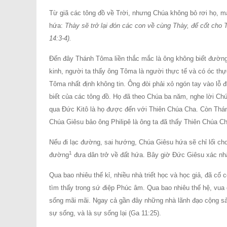
Từ giã các tông đồ về Trời, nhưng Chúa không bỏ rơi họ, m
hứa:
Thày sẽ trở lại đón các con về cùng Thày, để cốt cho
14:3-4).
Ðến đây Thánh Tôma liền thắc mắc là ông không biết đườn
kinh, người ta thấy ông Tôma là người thực tế và có óc thự
Tôma nhất định không tin. Ông đòi phải xỏ ngón tay vào lỗ 
biết của các tông đồ. Họ đã theo Chúa ba năm, nghe lời Ch
qua Ðức Kitô là họ được đến với Thiên Chúa Cha. Còn Thán
Chúa Giêsu bảo ông Philipê là ông ta đã thấy Thiên Chúa C
Nếu đi lạc đường, sai hướng, Chúa Giêsu hứa sẽ chỉ lối c
1
đường
đưa dân trở về đất hứa. Bây giờ Ðức Giêsu xác n
Qua bao nhiêu thế kỉ, nhiều nhà triết học và học giả, đã cố 
tìm thấy trong sứ điệp Phúc âm. Qua bao nhiêu thế hệ, vua
sống mãi mãi. Ngay cả gần đây những nhà lãnh đạo cộng sả
sự sống, và là sự sống lại (Ga 11:25).