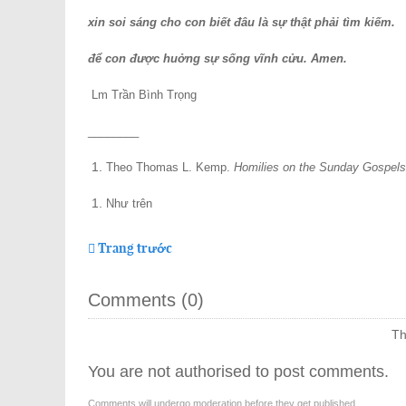
xin soi sáng cho con biết đâu là sự thật phải tìm kiếm.
để con được huởng sự sống vĩnh cửu. Amen.
Lm Trần Bình Trọng
________
Theo Thomas L. Kemp.
Homilies on the Sunday Gospels
Như trên
Trang trước
Comments (
0
)
Th
You are not authorised to post comments.
Comments will undergo moderation before they get published.