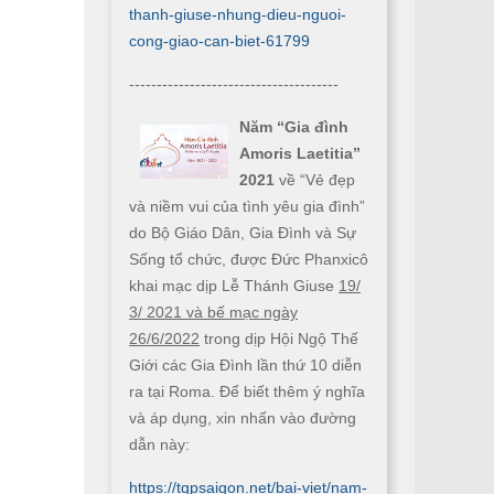
thanh-giuse-nhung-dieu-nguoi-
cong-giao-can-biet-61799
--------------------------------------
Năm “Gia đình
Amoris Laetitia”
2021
về “Vẻ đẹp
và niềm vui của tình yêu gia đình”
do Bộ Giáo Dân, Gia Đình và Sự
Sống tổ chức, được Đức Phanxicô
khai mạc dịp Lễ Thánh Giuse
19/
3/ 2021 và bế mạc ngày
26/6/2022
trong dịp Hội Ngộ Thế
Giới các Gia Đình lần thứ 10 diễn
ra tại Roma. Để biết thêm ý nghĩa
và áp dụng, xin nhấn vào đường
dẫn này:
https://tgpsaigon.net/bai-viet/nam-