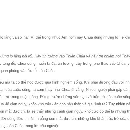
 lo lắng và sợ hãi. Vì thế trong Phúc Âm hôm nay Chúa dùng những lời lẽ khí
đừng lo lắng bối rối. Hãy tin tưởng vào Thiên Chúa và hãy tín nhiệm nơi Thà
 tông đồ, Chúa cũng muốn ta đặt tin tưởng, cậy trông, phó thác vào Chúa, 
quan phòng và cứu rỗi của Chúa.
iều mà ta có thể học được qua kinh nghiệm sống. Khi phải đương đầu với n
ạn của cuộc sống, ta cảm thấy như Chúa đi vắng. Nhiều người phải gặp cảnh
rắc trở trong cuộc sống. Ðứng trước những vấn nạn và trắc trở của cuộc sống
húa để gian nguy, khốn khó xẩy đến cho bản thân và gia đình ta? Tuy nhiên n
on mắt đức tin, ta sẽ thấy những cảnh gian nguy, khổ cực có thể là những t
n đời sống đức tin. Nhìn bằng con mắt đức tin, những khó khăn trắc trở của 
h lại gần Chúa trong lời cầu nguyện.