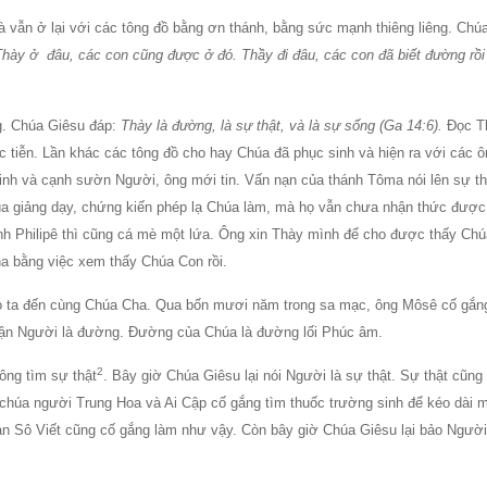
à vẫn ở lại với các tông đồ bằng ơn thánh, bằng sức mạnh thiêng liêng. Chú
 Thày ở đâu, các con cũng được ở đó. Thầy đi đâu, các con đã biết đường rồi
g. Chúa Giêsu đáp:
Thày là đường, là sự thật, và là sự sống (Ga 14:6).
Ðọc T
c tiễn. Lần khác các tông đồ cho hay Chúa đã phục sinh và hiện ra với các ô
đinh và cạnh sườn Người, ông mới tin. Vấn nạn của thánh Tôma nói lên sự th
úa giảng dạy, chứng kiến phép lạ Chúa làm, mà họ vẫn chưa nhận thức được
h Philipê thì cũng cá mè một lứa. Ông xin Thày mình để cho được thấy Chú
ha bằng việc xem thấy Chúa Con rồi.
ho ta đến cùng Chúa Cha. Qua bốn mươi năm trong sa mạc, ông Môsê cố gắn
hận Người là đường. Ðường của Chúa là đường lối Phúc âm.
2
công tìm sự thật
. Bây giờ Chúa Giêsu lại nói Người là sự thật. Sự thật cũn
 chúa người Trung Hoa và Ai Cập cố gắng tìm thuốc trường sinh để kéo dài 
n Sô Viết cũng cố gắng làm như vậy. Còn bây giờ Chúa Giêsu lại bảo Người