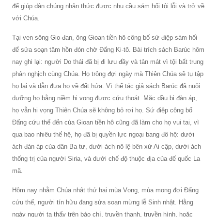
để giúp dân chúng nhận thức được nhu cầu sám hối tội lỗi và trở về
với Chúa.
Tại ven sông Gio-đan, ông Gioan tiền hô công bố sứ điệp sám hối
để sửa soạn tâm hồn đón chờ Ðấng Ki-tô. Bài trích sách Barúc hôm
nay ghi lại: người Do thái đã bị đi lưu đầy và tản mát vì tội bất trung
phản nghịch cùng Chúa. Họ trông đợi ngày mà Thiên Chúa sẽ tụ tập
họ lại và dẫn đưa họ về đất hứa. Vì thế tác giả sách Barúc đã nuôi
dưỡng họ bằng niềm hi vọng được cứu thoát. Mặc dầu bị đàn áp,
họ vẫn hi vọng Thiên Chúa sẽ không bỏ rơi họ. Sứ điệp công bố
Ðấng cứu thế đến của Gioan tiền hô cũng đã làm cho họ vui tai, vì
qua bao nhiêu thế hệ, họ đã bị quyền lực ngoại bang đô hộ: dưới
ách đàn áp của dân Ba tư, dưới ách nô lệ bên xứ Ai cập, dưới ách
thống trị của người Siria, và dưới chế độ thuộc địa của đế quốc La
mã.
Hôm nay nhằm Chúa nhật thứ hai mùa Vọng, mùa mong đợi Ðấng
cứu thế, người tín hữu đang sửa soạn mừng lễ Sinh nhật. Hằng
ngày người ta thấy trên báo chí, truyền thanh, truyền hình, hoặc