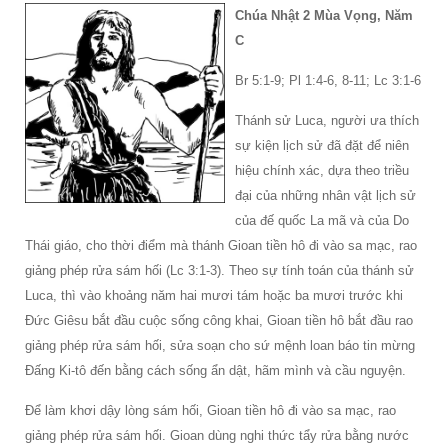
Chúa Nhật 2 Mùa Vọng, Năm
C
Br 5:1-9; Pl 1:4-6, 8-11; Lc 3:1-6
Thánh sử Luca, người ưa thích
sự kiện lịch sử đã đặt để niên
hiệu chính xác, dựa theo triều
đại của những nhân vật lịch sử
của đế quốc La mã và của Do
Thái giáo, cho thời điểm mà thánh Gioan tiền hô đi vào sa mạc, rao
giảng phép rửa sám hối (Lc 3:1-3). Theo sự tính toán của thánh sử
Luca, thì vào khoảng năm hai mươi tám hoặc ba mươi trước khi
Ðức Giêsu bắt đầu cuộc sống công khai, Gioan tiền hô bắt đầu rao
giảng phép rửa sám hối, sửa soạn cho sứ mệnh loan báo tin mừng
Ðấng Ki-tô đến bằng cách sống ẩn dật, hãm mình và cầu nguyện.
Ðể làm khơi dậy lòng sám hối, Gioan tiền hô đi vào sa mạc, rao
giảng phép rửa sám hối. Gioan dùng nghi thức tẩy rửa bằng nước