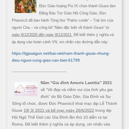
Đức Giáo hoàng Pio IX chọn thánh Giuse làm
Đấng Bảo Trợ Giáo Hội Công Giáo, Đức
Phanxicô đã ban hành Tông thư “Patris corde” – Trái tim của
người Cha – và công bố “Năm đặc biệt về thánh Giuse” từ
ngày 8/12/2020 đến ngày 8/12/2021.
Để biết thêm ý nghĩa và
áp dụng vào hoàn cảnh VN, xin nhấn vào đường dẫn này:
https://tgpsaigon.net/bai-viet/nam-thanh-giuse-nhung-
dieu-nguoi-cong-giao-can-biet-61799
--------------------------------------
Năm “Gia đình Amoris Laetitia” 2021
về “Vẻ đẹp và niềm vui của tình yêu gia
đình” do Bộ Giáo Dân, Gia Đình và Sự
Sống tổ chức, được Đức Phanxicô khai mạc dịp Lễ Thánh
Giuse
19/ 3/ 2021 và bế mạc ngày 26/6/2022
trong dịp
Hội Ngộ Thế Giới các Gia Đình lần thứ 10 diễn ra tại
Roma. Để biết thêm ý nghĩa và áp dụng, xin nhấn vào