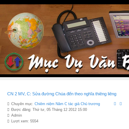
CN 2 MV, C: Sửa đường Chúa đến theo nghĩa thiêng liêng
Chuyên mục:
Chiêm niệm Năm C tác giả Chủ trương
Được đăng: Thứ tư, 05 Tháng 12 2012 15:00
Admin
Lượt xem: 5554