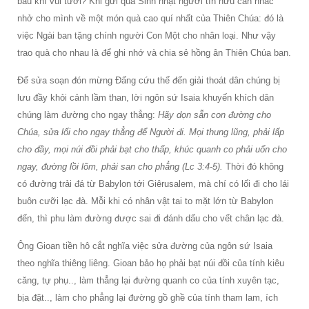
bầu khí vui tươi? Khi gửi quà Sinh nhật người tín hữu cần nhắc
nhở cho mình về một món quà cao quí nhất của Thiên Chúa: đó là
việc Ngài ban tặng chính người Con Một cho nhân loại. Như vậy
trao quà cho nhau là để ghi nhớ và chia sẻ hồng ân Thiên Chúa ban.
Ðể sửa soạn đón mừng Đấng cứu thế đến giải thoát dân chúng bị
lưu đầy khỏi cảnh lầm than, lời ngôn sứ Isaia khuyến khích dân
chúng làm đường cho ngay thẳng:
Hãy dọn sẵn con đường cho
Chúa, sửa lối cho ngay thẳng để Người đi. Mọi thung lũng, phải lấp
cho đầy, mọi núi đồi phải bạt cho thấp, khúc quanh co phải uốn cho
ngay, đường lồi lõm, phải san cho phẳng (Lc 3:4-5).
Thời đó không
có đường trải đá từ Babylon tới Giêrusalem, mà chí có lối đi cho lái
buôn cưỡi lạc đà. Mỗi khi có nhân vật tai to mặt lớn từ Babylon
đến, thì phu làm đường được sai đi đánh dấu cho vết chân lạc đà.
Ông Gioan tiền hô cắt nghĩa việc sửa đường của ngôn sứ Isaia
theo nghĩa thiêng liêng. Gioan bảo họ phải bạt núi đồi của tính kiêu
căng, tự phụ.., làm thẳng lại đường quanh co của tính xuyên tạc,
bịa đặt.., làm cho phẳng lại đường gồ ghề của tính tham lam, ích