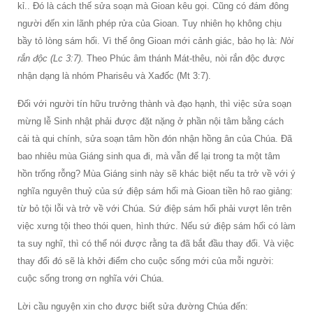
kỉ.. Ðó là cách thế sửa soạn mà Gioan kêu gọi. Cũng có đám đông
người đến xin lãnh phép rửa của Gioan. Tuy nhiên họ không chịu
bầy tỏ lòng sám hối. Vì thế ông Gioan mới cảnh giác, bảo họ là:
Nòi
rắn độc (Lc 3:7).
Theo Phúc âm thánh Mát-thêu, nòi rắn độc được
nhận dạng là nhóm Pharisêu và Xađốc (Mt 3:7).
Ðối với người tín hữu trưởng thành và đạo hạnh, thì việc sửa soạn
mừng lễ Sinh nhật phải được đặt nặng ở phần nội tâm bằng cách
cải tà qui chính, sửa soạn tâm hồn đón nhận hồng ân của Chúa. Ðã
bao nhiêu mùa Giáng sinh qua đi, mà vẫn để lại trong ta một tâm
hồn trống rỗng? Mùa Giáng sinh này sẽ khác biệt nếu ta trở về với ý
nghĩa nguyên thuỷ của sứ điệp sám hối mà Gioan tiền hô rao giảng:
từ bỏ tội lỗi và trở về với Chúa. Sứ điệp sám hối phải vượt lên trên
việc xưng tội theo thói quen, hình thức. Nếu sứ điệp sám hối có làm
ta suy nghĩ, thì có thể nói được rằng ta đã bắt đầu thay đổi. Và việc
thay đổi đó sẽ là khởi điểm cho cuộc sống mới của mỗi người:
cuộc sống trong ơn nghĩa với Chúa.
Lời cầu nguyện xin cho được biết sửa đường Chúa đến: