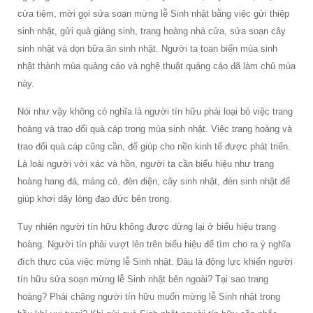
cửa tiệm, mời gọi sửa soạn mừng lễ Sinh nhật bằng việc gửi thiệp
sinh nhật, gửi quà giáng sinh, trang hoàng nhà cửa, sửa soạn cây
sinh nhật và dọn bữa ăn sinh nhật. Người ta toan biến mùa sinh
nhật thành mùa quảng cáo và nghệ thuật quảng cáo đã làm chủ mùa
này.
Nói như vậy không có nghĩa là người tín hữu phải loại bỏ việc trang
hoàng và trao đổi quà cáp trong mùa sinh nhật. Việc trang hoàng và
trao đổi quà cáp cũng cần, để giúp cho nền kinh tế được phát triển.
Là loài người với xác và hồn, người ta cần biểu hiệu như trang
hoàng hang đá, máng cỏ, đèn điện, cây sinh nhật, đèn sinh nhật để
giúp khơi dậy lòng đạo đức bên trong.
Tuy nhiên người tín hữu không được dừng lại ở biểu hiệu trang
hoàng. Người tín phải vượt lên trên biểu hiệu để tìm cho ra ý nghĩa
đích thực của việc mừng lễ Sinh nhật. Ðâu là động lực khiến người
tín hữu sửa soạn mừng lễ Sinh nhật bên ngoài? Tại sao trang
hoàng? Phải chăng người tín hữu muốn mừng lễ Sinh nhật trong