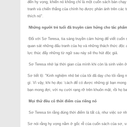
đến hy vọng, khiến nó không chỉ là một cuốn sách bán chạ
tranh và chiến thắng của chính họ được phản ánh trên các t
thích nó".
Những người trẻ tuổi đã truyền cảm hứng cho tác phẩm
Đối với Sơ Teresa, tia sáng truyền cảm hứng để viết cuốn
quan sát những đấu tranh của họ và những thách thức độc đá
lực thúc đẩy những từ ngữ sau này sẽ thu hút độc giả.
Sơ Teresa nhớ lại thời gian của mình khi còn là sinh viên 
Sơ tiết lộ: "Kinh nghiệm nhỏ bé của tôi đã dạy cho tôi rằng
gì. Vì vậy, khi họ đọc ‘cách để có được những gì bạn mong 
bạn mong đợi, với nụ cười rạng rỡ trên khuôn mặt, rồi họ b
Mọi thứ đều có thời điểm của riêng nó
Sơ Teresa tin rằng đúng thời điểm là tất cả, như việc sơ n
Sơ nói rằng hy vọng nằm ở gốc rễ của cuốn sách của sơ, 