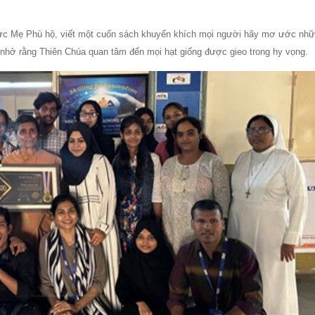
c Mẹ Phù hộ, viết một cuốn sách khuyến khích mọi người hãy mơ ước nhữ
 nhở rằng Thiên Chúa quan tâm đến mọi hạt giống được gieo trong hy vọng.