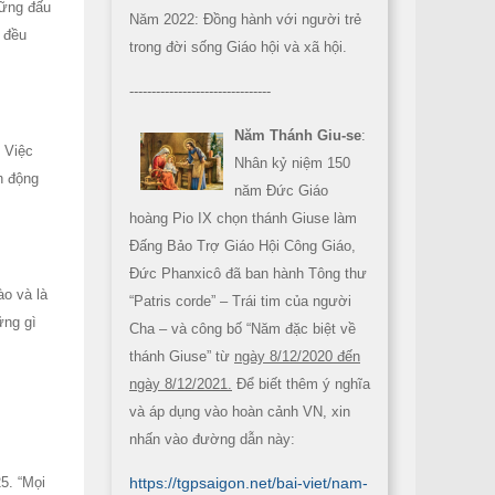
hững đấu
Năm 2022: Đồng hành với người trẻ
 đều
trong đời sống Giáo hội và xã hội.
--------------------------------
Năm Thánh Giu-se
:
 Việc
Nhân kỷ niệm 150
h động
năm Đức Giáo
hoàng Pio IX chọn thánh Giuse làm
Đấng Bảo Trợ Giáo Hội Công Giáo,
Đức Phanxicô đã ban hành Tông thư
ào và là
“Patris corde” – Trái tim của người
ững gì
Cha – và công bố “Năm đặc biệt về
thánh Giuse” từ
ngày 8/12/2020 đến
ngày 8/12/2021.
Để biết thêm ý nghĩa
và áp dụng vào hoàn cảnh VN, xin
nhấn vào đường dẫn này:
5. “Mọi
https://tgpsaigon.net/bai-viet/nam-