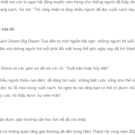
y nhất mà còn là ngọn hải đăng truyền cảm hứng cho những người đã thấy n
rang sách. Sơ nói: "Tôi cũng nhận ra rằng nhiều người đã đọc cuốn sách này
 của tôi
 sách
Dream Big Dream True
đến từ một nguồn bất ngờ: những người trẻ tuổi.
o mà những người trẻ tuổi phải đối mặt trong thế giới ngày nay đã trở thàn
ở Roma và các giáo sư đã nói với cô: "Xuất bản hoặc hủy diệt".
 nhiều người thiếu can đảm, dễ dàng bỏ cuộc, không biết cuộc sống như thế n
đợi’ từ 35 mẹo trong cuốn sách, tôi nghe họ nói rằng bạn có thể có được nh
ay cao, tôi thấy được sự viên mãn”.
hận được giải thưởng văn học hơi trễ đã cho thấy.
và sơ không quên rằng giải thưởng đã đến trong Năm Thánh Hy vọng năm 202