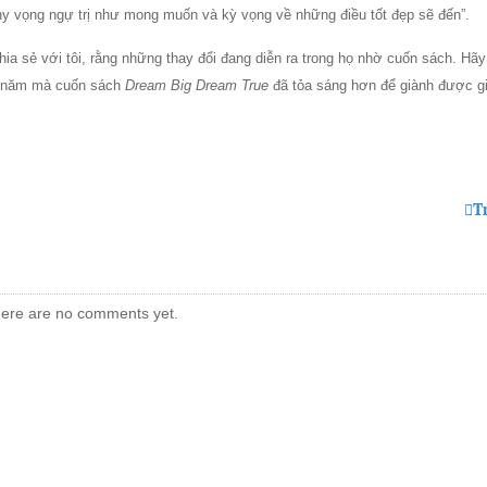
, hy vọng ngự trị như mong muốn và kỳ vọng về những điều tốt đẹp sẽ đến”.
ia sẻ với tôi, rằng những thay đổi đang diễn ra trong họ nhờ cuốn sách. Hãy t
g, năm mà cuốn sách
Dream Big Dream True
đã tỏa sáng hơn để giành được gi
T
ere are no comments yet.