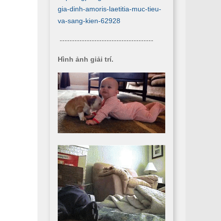
gia-dinh-amoris-laetitia-muc-tieu-
va-sang-kien-62928
--------------------------------------
Hình ảnh giải trí.