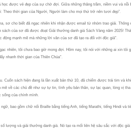
đã học được vẻ đẹp của sự chờ đợi. Giữa những thăng trầm, niềm vui và nỗi 
i: Theo thời gian của Người, Người làm cho mọi thứ trở nên tươi đẹp”.
, sơ cho biết đã ngạc nhiên khi nhận được email từ nhóm trao giải. Thông 
uốn sách của sơ đã được đoạt Giải thưởng danh giá Sách Vàng năm 2025! Thà
ác động mạnh mẽ mà những lời văn của sơ đã tạo ra đối với độc giả".
gạc nhiên, tôi chưa bao giờ mong đợi. Hôm nay, tôi nói với những ai xin tôi g
đẩy nhanh thời gian của Thiên Chúa".
. Cuốn sách hiện đang là lần xuất bản thứ 10, đã chiếm được trái tim và kh
h mẽ về các chủ đề như sự tự tin, tình yêu bản thân, sự lạc quan, lòng vị tha
ộc sống của chính mình.
gữ, bao gồm chữ nổi Braille bằng tiếng Anh, tiếng Marathi, tiếng Hindi và ti
 lượng và giải thưởng danh giá. Nó tạo ra mối liên hệ sâu sắc với độc gi