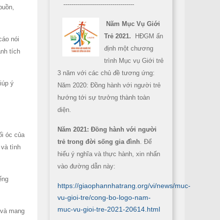
------------------------------------
buồn,
Năm Mục Vụ Giới
Trẻ 2021.
HĐGM ấn
cáo nói
định một chương
nh tích
trình Mục vụ Giới trẻ
3 năm với các chủ đề tương ứng:
iúp ý
Năm 2020: Đồng hành với người trẻ
hướng tới sự trưởng thành toàn
diện.
Năm 2021: Đồng hành với người
ối óc của
trẻ trong đời sống gia đình
. Để
 và tình
hiểu ý nghĩa và thực hành, xin nhấn
vào đường dẫn này:
ếng
https://giaophannhatrang.org/vi/news/muc-
vu-gioi-tre/cong-bo-logo-nam-
muc-vu-gioi-tre-2021-20614.html
ả và mang