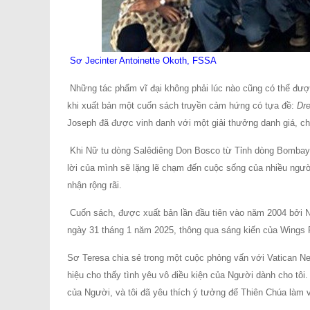
Sơ Jecinter Antoinette Okoth, FSSA
Những tác phẩm vĩ đại không phải lúc nào cũng có thể được
khi xuất bản một cuốn sách truyền cảm hứng có tựa đề:
Dre
Joseph đã được vinh danh với một giải thưởng danh giá, c
Khi Nữ tu dòng Salêdiêng Don Bosco từ Tỉnh dòng Bombay, 
lời của mình sẽ lặng lẽ chạm đến cuộc sống của nhiều ngư
nhận rộng rãi.
Cuốn sách, được xuất bản lần đầu tiên vào năm 2004 bởi 
ngày 31 tháng 1 năm 2025, thông qua sáng kiến ​​của Wings P
Sơ Teresa chia sẻ trong một cuộc phỏng vấn với Vatican Ne
hiệu cho thấy tình yêu vô điều kiện của Người dành cho tôi
của Người, và tôi đã yêu thích ý tưởng để Thiên Chúa làm v