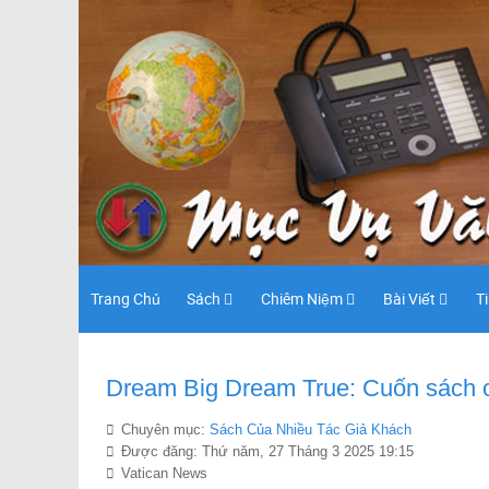
Trang Chủ
Sách
Chiêm Niệm
Bài Viết
T
Dream Big Dream True: Cuốn sách c
Chuyên mục:
Sách Của Nhiều Tác Giả Khách
Được đăng: Thứ năm, 27 Tháng 3 2025 19:15
Vatican News