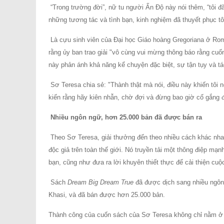
“Trong trường đời”, nữ tu người Ấn Độ này nói thêm, “tôi 
những tương tác và tình bạn, kinh nghiệm đã thuyết phục tô
Là cựu sinh viên của Đại học Giáo hoàng Gregoriana ở Roma
rằng ủy ban trao giải "vô cùng vui mừng thông báo rằng c
này phản ánh khả năng kể chuyện đặc biệt, sự tận tụy và t
Sơ Teresa chia sẻ: "Thành thật mà nói, điều này khiến tôi n
kiến rằng hãy kiên nhẫn, chờ đợi và đừng bao giờ cố gắng 
Nhiều ngôn ngữ, hơn 25.000 bản đã được bán ra
Theo Sơ Teresa, giải thưởng đến theo nhiều cách khác nhau
độc giả trên toàn thế giới. Nó truyền tải một thông điệp mạn
bạn, cũng như đưa ra lời khuyên thiết thực để cải thiện cu
Sách
Dream Big Dream True
đã được dịch sang nhiều ngôn n
Khasi, và đã bán được hơn 25.000 bản.
Thành công của cuốn sách của Sơ Teresa không chỉ nằm ở số