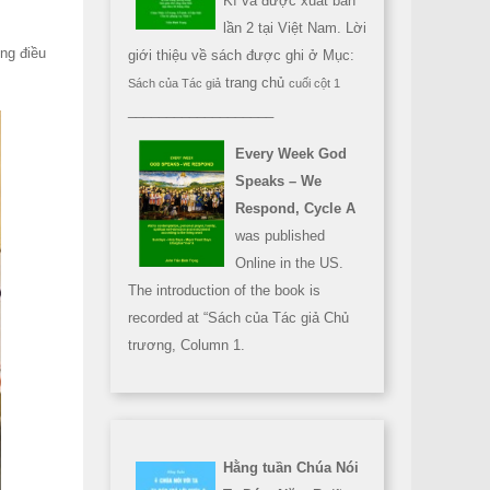
Kì và được xuất bản
lần 2 tại Việt Nam. Lời
ng điều
giới thiệu về sách được ghi ở Mục:
trang chủ
Sách của Tác giả
cuối cột 1
___________________
Every Week God
Speaks – We
Respond, Cycle A
was published
Online in the US.
The introduction of the book is
recorded at “Sách của Tác giả Chủ
trương, Column 1.
Hằng tuần Chúa Nói