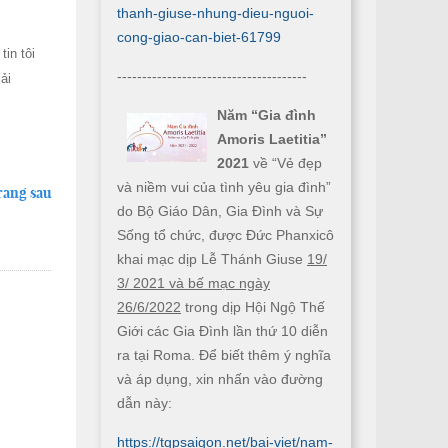
thanh-giuse-nhung-dieu-nguoi-
cong-giao-can-biet-61799
in tôi
--------------------------------------
ải
Năm “Gia đình
Amoris Laetitia”
2021
về “Vẻ đẹp
và niềm vui của tình yêu gia đình”
rang sau
do Bộ Giáo Dân, Gia Đình và Sự
Sống tổ chức, được Đức Phanxicô
khai mạc dịp Lễ Thánh Giuse
19/
3/ 2021 và bế mạc ngày
26/6/2022
trong dịp Hội Ngộ Thế
Giới các Gia Đình lần thứ 10 diễn
ra tại Roma. Để biết thêm ý nghĩa
và áp dụng, xin nhấn vào đường
dẫn này:
https://tgpsaigon.net/bai-viet/nam-