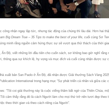
 công nhận ngay lập tức, nhưng tác động của chúng thì lâu dài. Hơn hai th
am Big Dream True – 35 Tips to make the best of your life
, cuối cùng Sơ Te
hứng minh rằng nguồn cảm hứng thực sự sẽ vượt qua thử thách của thời gia
Ấn Độ, viết những lời đầu tiên cho cuốn sách, sơ không bao giờ nghĩ rằng
ời, thông qua sự khích lệ, hy vọng và mục đích và cuối cùng nhận được sự 
Nhà xuất bản San Paolo ở Ấn Độ, đã nhận được Giải thưởng Sách Vàng 202
ublication International trong hạng mục “Sự phát triển cá nhân và giữa các c
ws: “Tôi coi giải thưởng này là cuộc viếng thăm bất ngờ của Thiên Chúa, mộ
. Tôi cảm thấy rằng đó là cách Người làm cho mọi thứ trở nên tươi đẹp theo t
iệc theo thời gian và theo cách riêng của Người”.