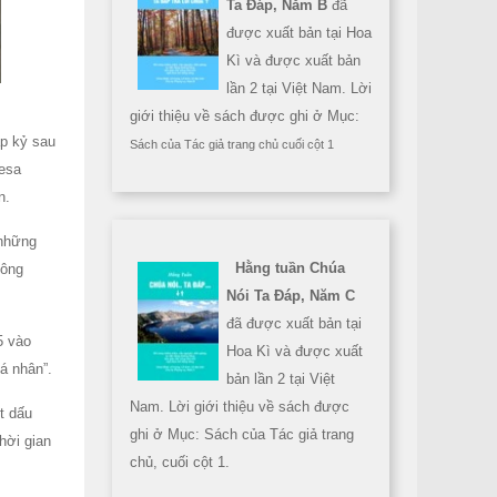
Ta Đáp, Năm B
đã
được xuất bản tại Hoa
Kì và được xuất bản
lần 2 tại Việt Nam. Lời
giới thiệu về sách được ghi ở Mục:
ập kỷ sau
Sách của Tác giả trang chủ cuối cột 1
resa
n.
 những
Hằng tuần Chúa
công
Nói Ta Đáp, Năm C
đã được xuất bản tại
5 vào
Hoa Kì và được xuất
á nhân”.
bản lần 2 tại Việt
Nam. Lời giới thiệu về sách được
t dấu
ghi ở Mục: Sách của Tác giả trang
hời gian
chủ, cuối cột 1.