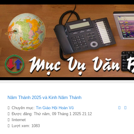
Năm Thánh 2025 và Kinh Năm Thánh
Chuyên mục:
Tin Giáo Hội Hoàn Vũ
Được đăng: Thứ năm, 09 Tháng 1 2025 21:12
Iinternet
Lượt xem: 1083