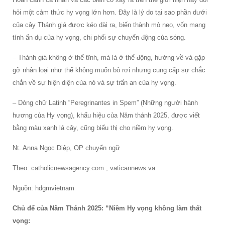
hỏi một cảm thức hy vọng lớn hơn. Đây là lý do tại sao phần dưới
của cây Thánh giá được kéo dài ra, biến thành mỏ neo, vốn mang
tính ẩn dụ của hy vọng, chi phối sự chuyển động của sóng.
– Thánh giá không ở thể tĩnh, mà là ở thể động, hướng về và gặp
gỡ nhân loại như thể không muốn bỏ rơi nhưng cung cấp sự chắc
chắn về sự hiện diện của nó và sự trấn an của hy vọng.
– Dòng chữ Latinh “Peregrinantes in Spem” (Những người hành
hương của Hy vọng), khẩu hiệu của Năm thánh 2025, được viết
bằng màu xanh lá cây, cũng biểu thị cho niềm hy vọng.
Nt. Anna Ngọc Diệp, OP chuyển ngữ
Theo: catholicnewsagency.com ; vaticannews.va
Nguồn: hdgmvietnam
Chủ để của Năm Thánh 2025: “Niềm Hy vọng không làm thất
vọng: