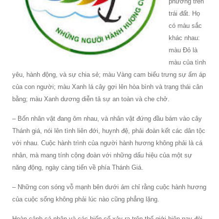
phương trên
trái đất. Họ
có màu sắc
khác nhau:
màu Đỏ là
màu của tình
yêu, hành động, và sự chia sẻ; màu Vàng cam biểu trưng sự ấm áp
của con người; màu Xanh lá cây gợi lên hòa bình và trạng thái cân
bằng; màu Xanh dương diễn tả sự an toàn và che chở.
– Bốn nhân vật đang ôm nhau, và nhân vật đứng đầu bám vào cây
Thánh giá, nói lên tình liên đới, huynh đệ, phải đoàn kết các dân tộc
với nhau. Cuộc hành trình của người hành hương không phải là cá
nhân, mà mang tính cộng đoàn với những dấu hiệu của một sự
năng động, ngày càng tiến về phía Thánh Giá.
– Những con sóng vỗ mạnh bên dưới ám chỉ rằng cuộc hành hương
của cuộc sống không phải lúc nào cũng phẳng lặng.
Hoàn cảnh cá nhân và các biến cố xảy ra trên thế giới hiện nay đòi