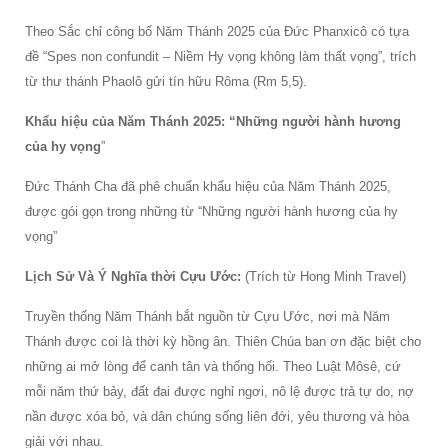
Theo Sắc chỉ công bố Năm Thánh 2025 của Đức Phanxicô có tựa
đề “Spes non confundit – Niềm Hy vọng không làm thất vọng”, trích
từ thư thánh Phaolô gửi tín hữu Rôma (Rm 5,5).
Khẩu hiệu của Năm Thánh 2025: “Những người hành hương
của hy vọng
”
Đức Thánh Cha đã phê chuẩn khẩu hiệu của Năm Thánh 2025,
được gói gọn trong những từ “Những người hành hương của hy
vọng”
Lịch Sử Và Ý Nghĩa thời Cựu Ước:
(Trích từ Hong Minh Travel)
Truyền thống Năm Thánh bắt nguồn từ Cựu Ước, nơi mà Năm
Thánh được coi là thời kỳ hồng ân. Thiên Chúa ban ơn đặc biệt cho
những ai mở lòng để canh tân và thống hối. Theo Luật Môsê, cứ
mỗi năm thứ bảy, đất đai được nghỉ ngơi, nô lệ được trả tự do, nợ
nần được xóa bỏ, và dân chúng sống liên đới, yêu thương và hòa
giải với nhau.