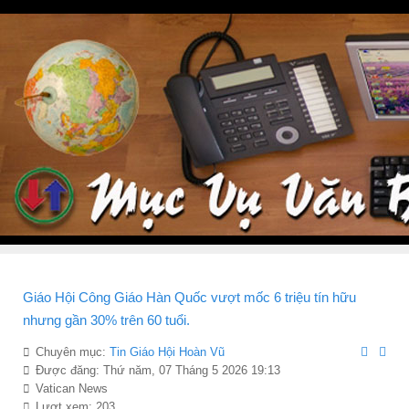
Giáo Hội Công Giáo Hàn Quốc vượt mốc 6 triệu tín hữu
nhưng gần 30% trên 60 tuổi.
Chuyên mục:
Tin Giáo Hội Hoàn Vũ
Được đăng: Thứ năm, 07 Tháng 5 2026 19:13
Vatican News
Lượt xem: 203