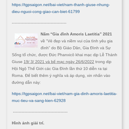
https://tgpsaigon.net/bai-viet/nam-thanh-giuse-nhung-
dieu-nguoi-cong-giao-can-biet-61799
--------------------------------------
Năm “Gia đình Amoris Laetitia” 2021
về “Vẻ đẹp và niềm vui của tình yêu gia
đình” do Bộ Giáo Dân, Gia Đình và Sự
Sống tổ chức, được Đức Phanxicô khai mạc dịp Lễ Thánh
Giuse
19/ 3/ 2021 và bế mạc ngày 26/6/2022
trong dịp
Hội Ngộ Thế Giới các Gia Đình lần thứ 10 diễn ra tại
Roma. Để biết thêm ý nghĩa và áp dụng, xin nhấn vào
đường dẫn này:
https://tgpsaigon.net/bai-viet/nam-gia-dinh-amoris-laetitia-
muc-tieu-va-sang-kien-62928
--------------------------------------
Hình ảnh giải trí.