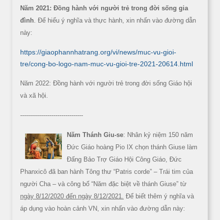
Năm 2021: Đồng hành với người trẻ trong đời sống gia
đình
. Để hiểu ý nghĩa và thực hành, xin nhấn vào đường dẫn
này:
https://giaophannhatrang.org/vi/news/muc-vu-gioi-
tre/cong-bo-logo-nam-muc-vu-gioi-tre-2021-20614.html
Năm 2022: Đồng hành với người trẻ trong đời sống Giáo hội
và xã hội.
--------------------------------
Năm Thánh Giu-se
: Nhân kỷ niệm 150 năm
Đức Giáo hoàng Pio IX chọn thánh Giuse làm
Đấng Bảo Trợ Giáo Hội Công Giáo, Đức
Phanxicô đã ban hành Tông thư “Patris corde” – Trái tim của
người Cha – và công bố “Năm đặc biệt về thánh Giuse” từ
ngày 8/12/2020 đến ngày 8/12/2021.
Để biết thêm ý nghĩa và
áp dụng vào hoàn cảnh VN, xin nhấn vào đường dẫn này: