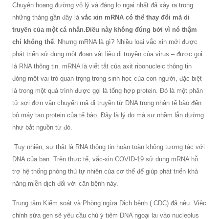
Chuyện hoang đường vô lý và đáng lo ngại nhất đã xảy ra trong
những tháng gần đây là
vắc xin mRNA có thể thay đổi mã di
truyền của một cá nhân.Điều này không đúng bởi vì nó thậm
chí không thể
. Nhưng mRNA là gì? Nhiều loại vắc xin mới được
phát triển sử dụng một đoạn vật liệu di truyền của virus – được gọi
là RNA thông tin. mRNA là viết tắt của axit ribonucleic thông tin
đóng một vai trò quan trọng trong sinh học của con người, đặc biệt
là trong một quá trình được gọi là tổng hợp protein. Đó là một phân
tử sợi đơn vận chuyển mã di truyền từ DNA trong nhân tế bào đến
bộ máy tạo protein của tế bào. Đây là lý do mà sự nhầm lẫn dường
như bắt nguồn từ đó.
Tuy nhiên, sự thật là RNA thông tin hoàn toàn không tương tác với
DNA của bạn. Trên thực tế, vắc-xin COVID-19 sử dụng mRNA hỗ
trợ hệ thống phòng thủ tự nhiên của cơ thể để giúp phát triển khả
năng miễn dịch đối với căn bệnh này.
Trung tâm Kiểm soát và Phòng ngừa Dịch bệnh ( CDC) đã nêu. Việc
chỉnh sửa gen sẽ yêu cầu chủ ý tiêm DNA ngoại lai vào nucleolus