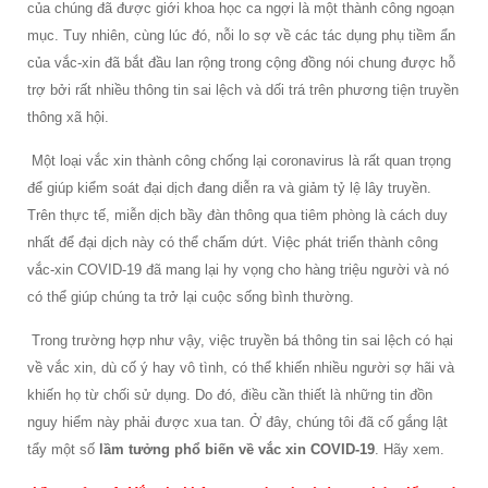
của chúng đã được giới khoa học ca ngợi là một thành công ngoạn
mục. Tuy nhiên, cùng lúc đó, nỗi lo sợ về các tác dụng phụ tiềm ẩn
của vắc-xin đã bắt đầu lan rộng trong cộng đồng nói chung được hỗ
trợ bởi rất nhiều thông tin sai lệch và dối trá trên phương tiện truyền
thông xã hội.
Một loại vắc xin thành công chống lại coronavirus là rất quan trọng
để giúp kiểm soát đại dịch đang diễn ra và giảm tỷ lệ lây truyền.
Trên thực tế, miễn dịch bầy đàn thông qua tiêm phòng là cách duy
nhất để đại dịch này có thể chấm dứt. Việc phát triển thành công
vắc-xin COVID-19 đã mang lại hy vọng cho hàng triệu người và nó
có thể giúp chúng ta trở lại cuộc sống bình thường.
Trong trường hợp như vậy, việc truyền bá thông tin sai lệch có hại
về vắc xin, dù cố ý hay vô tình, có thể khiến nhiều người sợ hãi và
khiến họ từ chối sử dụng. Do đó, điều cần thiết là những tin đồn
nguy hiểm này phải được xua tan. Ở đây, chúng tôi đã cố gắng lật
tẩy một số
lầm tưởng phổ biến về vắc xin COVID-19
. Hãy xem.