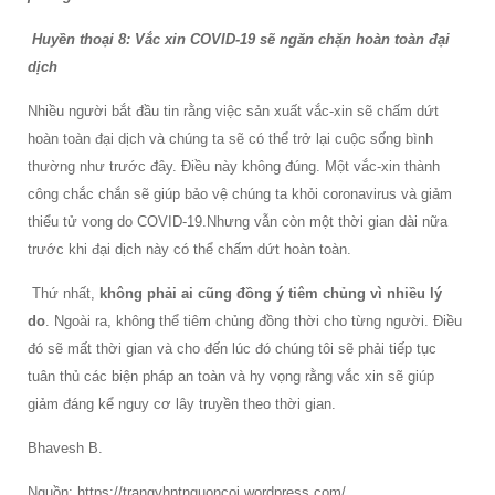
Huyền thoại 8: Vắc xin COVID-19 sẽ ngăn chặn hoàn toàn đại
dịch
Nhiều người bắt đầu tin rằng việc sản xuất vắc-xin sẽ chấm dứt
hoàn toàn đại dịch và chúng ta sẽ có thể trở lại cuộc sống bình
thường như trước đây. Điều này không đúng. Một vắc-xin thành
công chắc chắn sẽ giúp bảo vệ chúng ta khỏi coronavirus và giảm
thiểu tử vong do COVID-19.Nhưng vẫn còn một thời gian dài nữa
trước khi đại dịch này có thể chấm dứt hoàn toàn.
Thứ nhất,
không phải ai cũng đồng ý tiêm chủng vì nhiều lý
do
. Ngoài ra, không thể tiêm chủng đồng thời cho từng người. Điều
đó sẽ mất thời gian và cho đến lúc đó chúng tôi sẽ phải tiếp tục
tuân thủ các biện pháp an toàn và hy vọng rằng vắc xin sẽ giúp
giảm đáng kể nguy cơ lây truyền theo thời gian.
Bhavesh B.
Nguồn: https://trangvhntnguoncoi.wordpress.com/