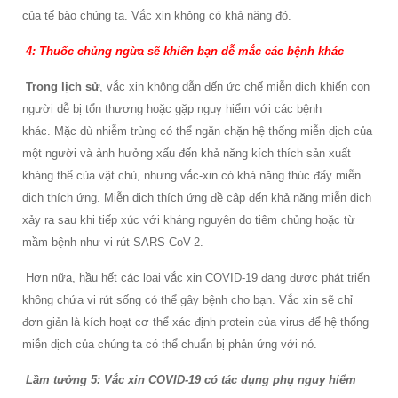
của tế bào chúng ta. Vắc xin không có khả năng đó.
4: Thuốc chủng ngừa sẽ khiến bạn dễ mắc các bệnh khác
Trong lịch sử
, vắc xin không dẫn đến ức chế miễn dịch khiến con
người dễ bị tổn thương hoặc gặp nguy hiểm với các bệnh
khác. Mặc dù nhiễm trùng có thể ngăn chặn hệ thống miễn dịch của
một người và ảnh hưởng xấu đến khả năng kích thích sản xuất
kháng thể của vật chủ, nhưng vắc-xin có khả năng thúc đẩy miễn
dịch thích ứng. Miễn dịch thích ứng đề cập đến khả năng miễn dịch
xảy ra sau khi tiếp xúc với kháng nguyên do tiêm chủng hoặc từ
mầm bệnh như vi rút SARS-CoV-2.
Hơn nữa, hầu hết các loại vắc xin COVID-19 đang được phát triển
không chứa vi rút sống có thể gây bệnh cho bạn. Vắc xin sẽ chỉ
đơn giản là kích hoạt cơ thể xác định protein của virus để hệ thống
miễn dịch của chúng ta có thể chuẩn bị phản ứng với nó.
Lầm tưởng 5: Vắc xin COVID-19 có tác dụng phụ nguy hiểm