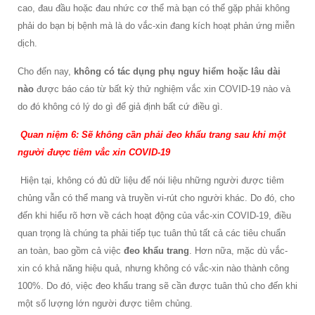
cao, đau đầu hoặc đau nhức cơ thể mà bạn có thể gặp phải không
phải do bạn bị bệnh mà là do vắc-xin đang kích hoạt phản ứng miễn
dịch.
Cho đến nay,
không có tác dụng phụ nguy hiểm hoặc lâu dài
nào
được báo cáo từ bất kỳ thử nghiệm vắc xin COVID-19 nào và
do đó không có lý do gì để giả định bất cứ điều gì.
Quan niệm 6: Sẽ không cần phải đeo khẩu trang sau khi một
người được tiêm vắc xin COVID-19
Hiện tại, không có đủ dữ liệu để nói liệu những người được tiêm
chủng vẫn có thể mang và truyền vi-rút cho người khác. Do đó, cho
đến khi hiểu rõ hơn về cách hoạt động của vắc-xin COVID-19, điều
quan trọng là chúng ta phải tiếp tục tuân thủ tất cả các tiêu chuẩn
an toàn, bao gồm cả việc
đeo khẩu trang
. Hơn nữa, mặc dù vắc-
xin có khả năng hiệu quả, nhưng không có vắc-xin nào thành công
100%. Do đó, việc đeo khẩu trang sẽ cần được tuân thủ cho đến khi
một số lượng lớn người được tiêm chủng.