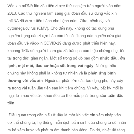
Vắc xin mRNA lần đầu tiên được thử nghiệm trên người vào năm
2013. Các thử nghiệm lâm sàng giai đoạn đầu sử dụng vắc xin
mRNA đã được tiến hành cho bệnh cúm, Zika, bệnh dại và
cytomegalovirus (CMV). Cho đến nay, không có tác dụng phụ
nghiêm trọng nào được báo cáo từ nó. Trong các nghiên cứu giai
đoạn đầu về vắc-xin COVID-19 đang được phát triển hiện nay,
khoảng 15% số người tham gia đã trải qua các triệu chứng nhẹ, tồn
tại trong thời gian ngắn. Một số trong số đó bao gồm
nhức đầu, ớn
lạnh, mệt mỏi, đau cơ hoặc sốt trong vài ngày
. Những triệu
chứng này không phải là không tự nhiên và là
phản ứng bình
thường với vắc xin
. Ngoài ra, phần lớn các tác dụng phụ này xảy
ra trong vài tuần đầu tiên sau khi tiêm chủng. Vì vậy, bất kỳ mối lo
ngại lớn nào về sức khỏe đều có thể mắc phải trong
sáu tuần đầu
tiên
.
Điều quan trọng cần hiểu ở đây là một khi vắc xin xâm nhập vào
cơ thể chúng ta, hệ thống miễn dịch bẩm sinh của chúng ta sẽ nhận
ra kẻ xâm lược và phát ra âm thanh báo động. Do đó, nhiệt độ tăng