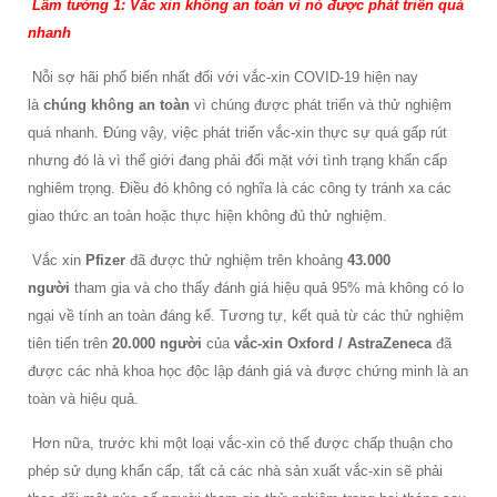
Lầm tưởng 1: Vắc xin không an toàn vì nó được phát triển quá
nhanh
Nỗi sợ hãi phổ biến nhất đối với vắc-xin COVID-19 hiện nay
là
chúng không an toàn
vì chúng được phát triển và thử nghiệm
quá nhanh. Đúng vậy, việc phát triển vắc-xin thực sự quá gấp rút
nhưng đó là vì thế giới đang phải đối mặt với tình trạng khẩn cấp
nghiêm trọng. Điều đó không có nghĩa là các công ty tránh xa các
giao thức an toàn hoặc thực hiện không đủ thử nghiệm.
Vắc xin
Pfizer
đã được thử nghiệm trên khoảng
43.000
người
tham gia và cho thấy đánh giá hiệu quả 95% mà không có lo
ngại về tính an toàn đáng kể. Tương tự, kết quả từ các thử nghiệm
tiên tiến trên
20.000 người
của
vắc-xin Oxford / AstraZeneca
đã
được các nhà khoa học độc lập đánh giá và được chứng minh là an
toàn và hiệu quả.
Hơn nữa, trước khi một loại vắc-xin có thể được chấp thuận cho
phép sử dụng khẩn cấp, tất cả các nhà sản xuất vắc-xin sẽ phải