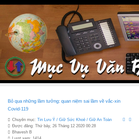
Bỏ qua những lầm tưởng: quan niệm sai lầm về vắc-xin
Covid-119
Chuyên mục:
Tin Lưu Ý / Giữ Sức Khoẻ / Giữ An Toàn
Được đăng: Thứ bảy, 26 Tháng 12 2020 00:28
Bhavesh B
Lượt xem: 1414