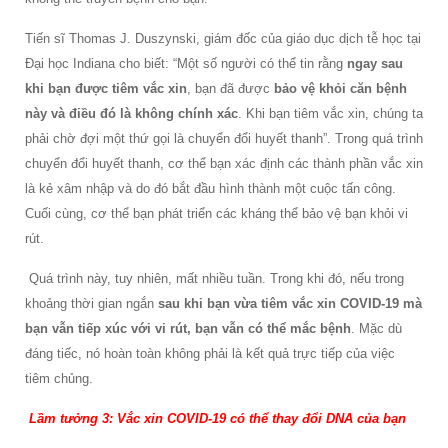
Tiến sĩ Thomas J. Duszynski, giám đốc của giáo dục dịch tễ học tại
Đại học Indiana cho biết: “Một số người có thể tin rằng
ngay sau
khi bạn được tiêm vắc xin
, bạn đã được
bảo vệ khỏi căn bệnh
này và điều đó là không chính xác
. Khi bạn tiêm vắc xin, chúng ta
phải chờ đợi một thứ gọi là chuyển đổi huyết thanh”. Trong quá trình
chuyển đổi huyết thanh, cơ thể bạn xác định các thành phần vắc xin
là kẻ xâm nhập và do đó bắt đầu hình thành một cuộc tấn công.
Cuối cùng, cơ thể bạn phát triển các kháng thể bảo vệ bạn khỏi vi
rút.
Quá trình này, tuy nhiên, mất nhiều tuần. Trong khi đó, nếu trong
khoảng thời gian ngắn
sau khi bạn vừa tiêm vắc xin COVID-19 mà
bạn vẫn tiếp xúc với vi rút, bạn vẫn có thể mắc bệnh
. Mặc dù
đáng tiếc, nó hoàn toàn không phải là kết quả trực tiếp của việc
tiêm chủng.
Lầm tưởng 3: Vắc xin COVID-19 có thể thay đổi DNA của bạn