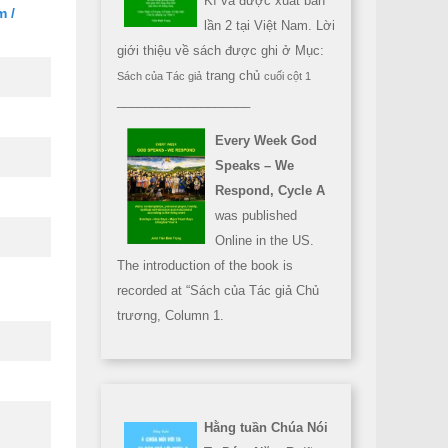
Kì và được xuất bản
m /
lần 2 tại Việt Nam. Lời
giới thiệu về sách được ghi ở Mục:
trang chủ
Sách của Tác giả
cuối cột 1
___________________
Every Week God
Speaks – We
Respond, Cycle A
was published
Online in the US.
The introduction of the book is
recorded at “Sách của Tác giả Chủ
trương, Column 1.
Hằng tuần Chúa Nói