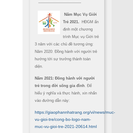
------------------------------------
Năm Mục Vụ Giới
Trẻ 2021.
HĐGM ấn
định một chương
trình Mục vụ Giới trẻ
3 năm với các chủ đề tương ứng:
Năm 2020: Đồng hành với người trẻ
hướng tới sự trưởng thành toàn
diện.
Năm 2021: Đồng hành với người
trẻ trong đời sống gia đình
. Để
hiểu ý nghĩa và thực hành, xin nhấn
vào đường dẫn này:
https://giaophannhatrang.org/vi/news/muc-
vu-gioi-tre/cong-bo-logo-nam-
muc-vu-gioi-tre-2021-20614.html