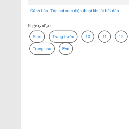
Cảnh báo: Tác hại xem điện thoại khi tắt hết đèn.
Page 15 of 50
Start
Trang trước
10
11
12
Trang sau
End