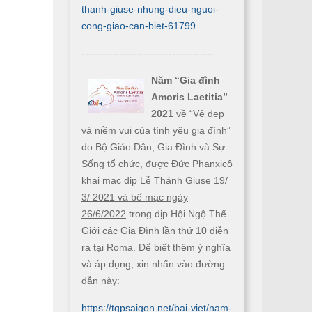
thanh-giuse-nhung-dieu-nguoi-
cong-giao-can-biet-61799
--------------------------------------
Năm “Gia đình
Amoris Laetitia”
2021
về “Vẻ đẹp
và niềm vui của tình yêu gia đình”
do Bộ Giáo Dân, Gia Đình và Sự
Sống tổ chức, được Đức Phanxicô
khai mạc dịp Lễ Thánh Giuse
19/
3/ 2021 và bế mạc ngày
26/6/2022
trong dịp Hội Ngộ Thế
Giới các Gia Đình lần thứ 10 diễn
ra tại Roma. Để biết thêm ý nghĩa
và áp dụng, xin nhấn vào đường
dẫn này:
https://tgpsaigon.net/bai-viet/nam-