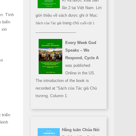
Kì và được xuất bản
lần 2 tại Việt Nam. Lời
ến. Tình
giới thiệu về sách được ghi ở Mục:
n biến
trang chủ
Sách của Tác giả
cuối cột 1
 xin
___________________
Every Week God
Speaks – We
Respond, Cycle A
ện
was published
Online in the US.
The introduction of the book is
recorded at “Sách của Tác giả Chủ
trương, Column 1.
 triển
 kinh
Hằng tuần Chúa Nói