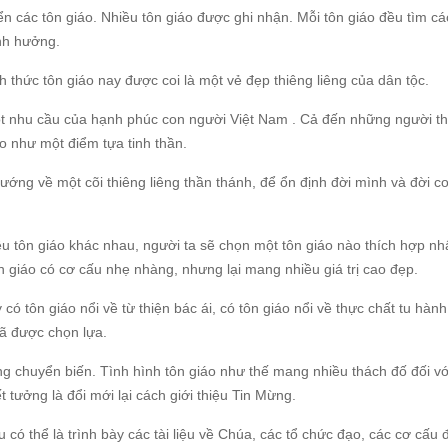
iển các tôn giáo. Nhiều tôn giáo được ghi nhận. Mỗi tôn giáo đều tìm c
ảnh hưởng.
nh thức tôn giáo nay được coi là một vẻ đẹp thiêng liêng của dân tộc.
t nhu cầu của hạnh phúc con người Việt Nam . Cả đến những người t
áo như một điểm tựa tinh thần.
ớng về một cõi thiêng liêng thần thánh, để ổn định đời mình và đời c
iều tôn giáo khác nhau, người ta sẽ chọn một tôn giáo nào thích hợp nh
n giáo có cơ cấu nhẹ nhàng, nhưng lại mang nhiều giá trị cao đẹp.
có tôn giáo nổi về từ thiện bác ái, có tôn giáo nổi về thực chất tu hành
ã được chọn lựa.
ang chuyển biến. Tình hình tôn giáo như thế mang nhiều thách đố đối v
ết tưởng là đổi mới lại cách giới thiệu Tin Mừng.
u có thể là trình bày các tài liệu về Chúa, các tổ chức đạo, các cơ cấu 