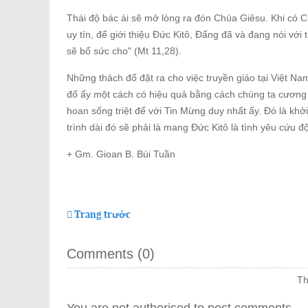
Thái độ bác ái sẽ mở lòng ra đón Chúa Giêsu. Khi có C
uy tín, để giới thiệu Đức Kitô, Đấng đã và đang nói vớ
sẽ bổ sức cho" (Mt 11,28).
Những thách đố đặt ra cho việc truyền giáo tại Việt Nam
đố ấy một cách có hiệu quả bằng cách chúng ta cương q
hoan sống triệt để với Tin Mừng duy nhất ấy. Đó là khở
trình dài đó sẽ phải là mang Đức Kitô là tình yêu cứu 
+ Gm. Gioan B. Bùi Tuần
Trang trước
Comments (
0
)
Th
You are not authorised to post comments.