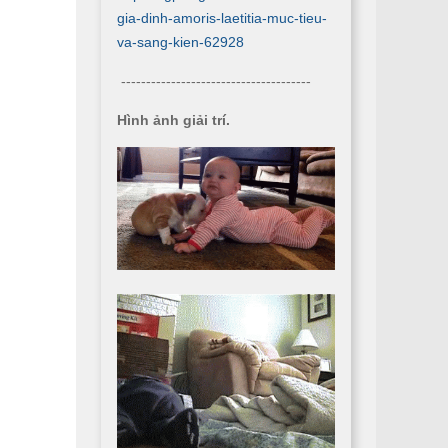
gia-dinh-amoris-laetitia-muc-tieu-
va-sang-kien-62928
--------------------------------------
Hình ảnh giải trí.