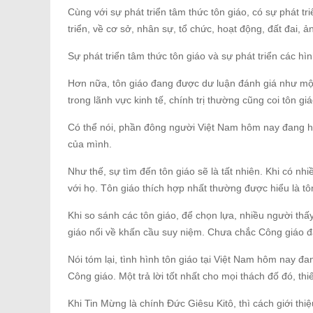
Cùng với sự phát triển tâm thức tôn giáo, có sự phát tr
triển, về cơ sở, nhân sự, tổ chức, hoạt động, đất đai, 
Sự phát triển tâm thức tôn giáo và sự phát triển các hì
Hơn nữa, tôn giáo đang được dư luận đánh giá như mộ
trong lãnh vực kinh tế, chính trị thường cũng coi tôn gi
Có thể nói, phần đông người Việt Nam hôm nay đang hư
của mình.
Như thế, sự tìm đến tôn giáo sẽ là tất nhiên. Khi có nh
với họ. Tôn giáo thích hợp nhất thường được hiểu là tô
Khi so sánh các tôn giáo, để chọn lựa, nhiều người thấy 
giáo nổi về khấn cầu suy niệm. Chưa chắc Công giáo đ
Nói tóm lại, tình hình tôn giáo tại Việt Nam hôm nay đ
Công giáo. Một trả lời tốt nhất cho mọi thách đố đó, thi
Khi Tin Mừng là chính Đức Giêsu Kitô, thì cách giới thiệ