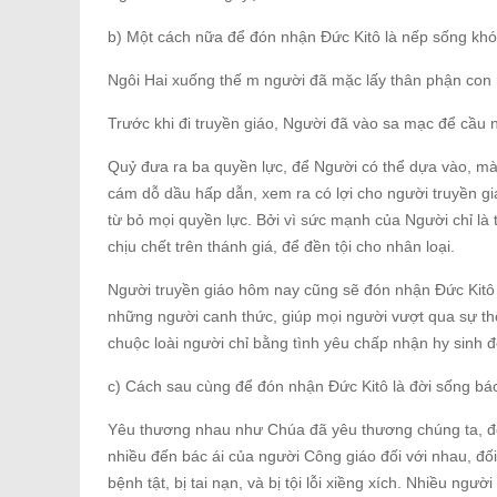
b) Một cách nữa để đón nhận Đức Kitô là nếp sống kh
Ngôi Hai xuống thế m người đã mặc lấy thân phận con n
Trước khi đi truyền giáo, Người đã vào sa mạc để cầu 
Quỷ đưa ra ba quyền lực, để Người có thể dựa vào, mà t
cám dỗ dầu hấp dẫn, xem ra có lợi cho người truyền g
từ bỏ mọi quyền lực. Bởi vì sức mạnh của Người chỉ là 
chịu chết trên thánh giá, để đền tội cho nhân loại.
Người truyền giáo hôm nay cũng sẽ đón nhận Đức Kitô v
những người canh thức, giúp mọi người vượt qua sự th
chuộc loài người chỉ bằng tình yêu chấp nhận hy sinh 
c) Cách sau cùng để đón nhận Đức Kitô là đời sống bác
Yêu thương nhau như Chúa đã yêu thương chúng ta, đó 
nhiều đến bác ái của người Công giáo đối với nhau, đố
bệnh tật, bị tai nạn, và bị tội lỗi xiềng xích. Nhiều ngư