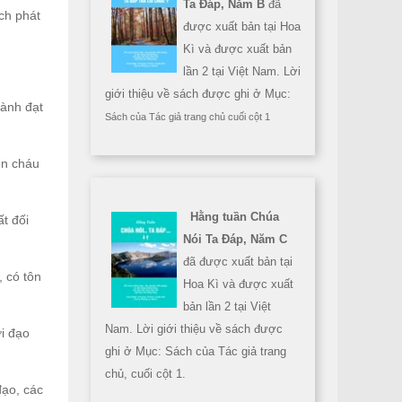
Ta Đáp, Năm B
đã
ách phát
được xuất bản tại Hoa
Kì và được xuất bản
lần 2 tại Việt Nam. Lời
giới thiệu về sách được ghi ở Mục:
hành đạt
Sách của Tác giả trang chủ cuối cột 1
on cháu
Hằng tuần Chúa
ất đối
Nói Ta Đáp, Năm C
đã được xuất bản tại
, có tôn
Hoa Kì và được xuất
bản lần 2 tại Việt
Nam. Lời giới thiệu về sách được
ới đạo
ghi ở Mục: Sách của Tác giả trang
chủ, cuối cột 1.
đạo, các