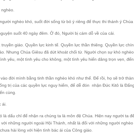
ó nghèo.
gười nghèo khó, suốt đời sống từ bỏ ý riêng để thực thi thánh ý Chúa
nguyện suốt 40 ngày đêm. Ở đó, Người bị cám dỗ về của cải.
ruyền giáo. Quyền lực kinh tế. Quyền lực thần thiêng. Quyền lực chính
iáo. Nhưng Chúa Giêsu đã dứt khoát chối từ. Người chọn sự khó nghèo
tình yêu, một tình yêu cho không, một tình yêu hiến dâng trọn vẹn, đế
ào đời mình bằng tinh thần nghèo khó như thế. Để rồi, họ sẽ trở thà
ống trị của các quyền lực nguy hiểm, để dễ đón nhận Đức Kitô là Đấn
đến cùng.
 ái.
là dấu chỉ để nhận ra chúng ta là môn đệ Chúa. Hiện nay người ta để
i với những người ngoài Hội Thánh, nhất là đối với những người nghèo
ời chưa hài lòng với hiện tình bác ái của Công giáo.