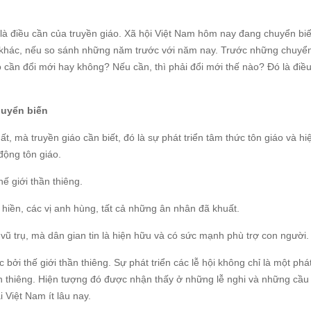
ó là điều cần của truyền giáo. Xã hội Việt Nam hôm nay đang chuyển bi
t khác, nếu so sánh những năm trước với năm nay. Trước những chuyể
ó cần đổi mới hay không? Nếu cần, thì phải đổi mới thế nào? Đó là điều
huyển biến
t, mà truyền giáo cần biết, đó là sự phát triển tâm thức tôn giáo và hi
động tôn giáo.
ế giới thần thiêng.
nh hiền, các vị anh hùng, tất cả những ân nhân đã khuất.
 vũ trụ, mà dân gian tin là hiện hữu và có sức mạnh phù trợ con người.
 thế giới thần thiêng. Sự phát triển các lễ hội không chỉ là một phát
hần thiêng. Hiện tượng đó được nhận thấy ở những lễ nghi và những cầu
 Việt Nam ít lâu nay.