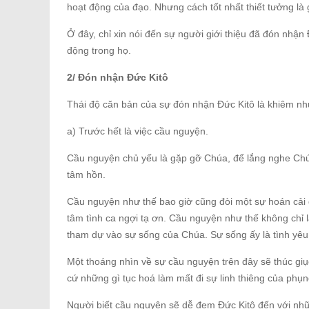
hoạt động của đạo. Nhưng cách tốt nhất thiết tưởng là 
Ở đây, chỉ xin nói đến sự người giới thiệu đã đón nhận
động trong họ.
2/ Đón nhận Đức Kitô
Thái độ căn bản của sự đón nhận Đức Kitô là khiêm nh
a) Trước hết là việc cầu nguyện.
Cầu nguyện chủ yếu là gặp gỡ Chúa, để lắng nghe Chú
tâm hồn.
Cầu nguyện như thế bao giờ cũng đòi một sự hoán cải đ
tâm tình ca ngợi tạ ơn. Cầu nguyện như thế không ch
tham dự vào sự sống của Chúa. Sự sống ấy là tình yêu
Một thoáng nhìn về sự cầu nguyện trên đây sẽ thúc giục
cứ những gì tục hoá làm mất đi sự linh thiêng của phụ
Người biết cầu nguyện sẽ dễ đem Đức Kitô đến với nhữ