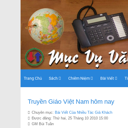
Trang Chủ
Sách
Chiêm Niệm
Bài Viết
T
Truyền Giáo Việt Nam hôm nay
Chuyên mục:
Bài Viết Của Nhiều Tác Giả Khách
Được đăng: Thứ hai, 25 Tháng 10 2010 15:00
GM Bùi Tuần