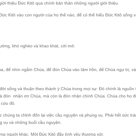
giới thiệu Đức Kitô qua chính bản thân những người giới thiệu.
 Đức Kitô vào con người của họ thế nào, để có thể hiểu Đức Kitô sống 
ường, khó nghèo và khao khát, cởi mở.
a, để nhìn ngắm Chúa, để đón Chúa vào tâm hồn, để Chúa ngự trị, và
ời sống và thuận theo thánh ý Chúa trong mọi sự. Đó chính là nguồn t
ỉ là đón nhận ơn Chúa, mà còn là đón nhận chính Chúa. Chúa cho họ 
 cứu độ.
 chúng ta chỉnh đốn lại việc cầu nguyện và phụng vụ. Phải hết sức trá
ng vụ và những buổi cầu nguyện.
ng người khác. Một Đức Kitô đầy tình yêu thương xót.