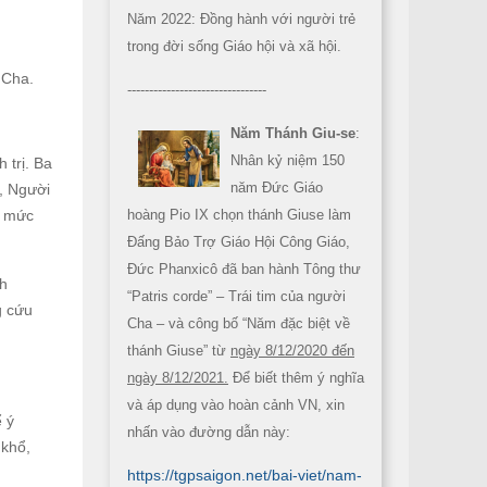
Năm 2022: Đồng hành với người trẻ
trong đời sống Giáo hội và xã hội.
 Cha.
--------------------------------
Năm Thánh Giu-se
:
Nhân kỷ niệm 150
 trị. Ba
năm Đức Giáo
, Người
n mức
hoàng Pio IX chọn thánh Giuse làm
Đấng Bảo Trợ Giáo Hội Công Giáo,
Đức Phanxicô đã ban hành Tông thư
nh
“Patris corde” – Trái tim của người
g cứu
Cha – và công bố “Năm đặc biệt về
thánh Giuse” từ
ngày 8/12/2020 đến
ngày 8/12/2021.
Để biết thêm ý nghĩa
và áp dụng vào hoàn cảnh VN, xin
 ý
nhấn vào đường dẫn này:
 khổ,
https://tgpsaigon.net/bai-viet/nam-