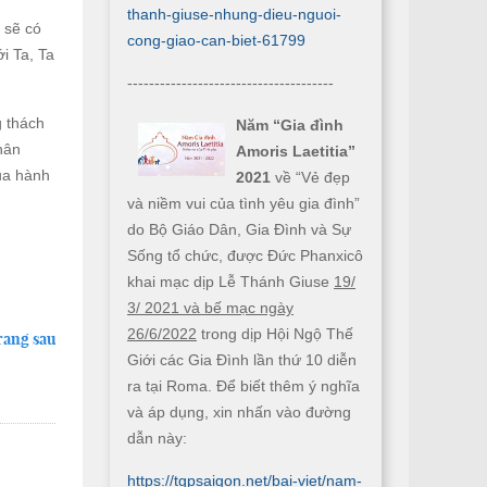
thanh-giuse-nhung-dieu-nguoi-
 sẽ có
cong-giao-can-biet-61799
i Ta, Ta
--------------------------------------
g thách
Năm “Gia đình
hân
Amoris Laetitia”
của hành
2021
về “Vẻ đẹp
và niềm vui của tình yêu gia đình”
do Bộ Giáo Dân, Gia Đình và Sự
Sống tổ chức, được Đức Phanxicô
khai mạc dịp Lễ Thánh Giuse
19/
3/ 2021 và bế mạc ngày
26/6/2022
trong dịp Hội Ngộ Thế
rang sau
Giới các Gia Đình lần thứ 10 diễn
ra tại Roma. Để biết thêm ý nghĩa
và áp dụng, xin nhấn vào đường
dẫn này:
https://tgpsaigon.net/bai-viet/nam-