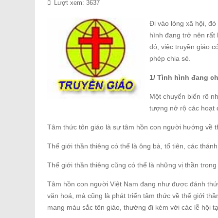
Lượt xem: 3637
Đi vào lòng xã hội, đ
hình đang trở nên rấ
đó, việc truyền giáo c
phép chia sẻ.
1/ Tình hình đang c
Một chuyển biến rõ nhấ
tượng nở rộ các hoạt 
Tâm thức tôn giáo là sự tâm hồn con người hướng về th
Thế giới thần thiêng có thể là ông bà, tổ tiên, các thá
Thế giới thần thiêng cũng có thể là những vị thần trong
Tâm hồn con người Việt Nam đang như được đánh thức bởi
văn hoá, mà cũng là phát triển tâm thức về thế giới t
mang màu sắc tôn giáo, thường đi kèm với các lễ hội tại