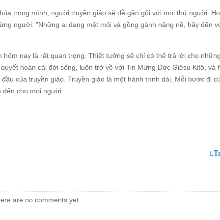
húa trong mình, người truyền giáo sẽ dễ gần gũi với mọi thứ người. Họ
i từng người: "Những ai đang mệt mỏi và gồng gánh nặng nề, hãy đến vớ
 hôm nay là rất quan trọng. Thiết tưởng sẽ chỉ có thể trả lời cho nhữn
uyết hoán cải đời sống, luôn trở về với Tin Mừng Đức Giêsu Kitô, và 
i đầu của truyền giáo. Truyền giáo là một hành trình dài. Mỗi bước đi 
độ đến cho mọi người.
T
ere are no comments yet.