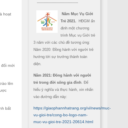
------------------------------------
và hoạt
Năm Mục Vụ Giới
Trẻ 2021.
HĐGM ấn
định một chương
trình Mục vụ Giới trẻ
3 năm với các chủ đề tương ứng:
Năm 2020: Đồng hành với người trẻ
hướng tới sự trưởng thành toàn
diện.
 đổi mới
Năm 2021: Đồng hành với người
trẻ trong đời sống gia đình
. Để
rào lên
hiểu ý nghĩa và thực hành, xin nhấn
được
vào đường dẫn này:
https://giaophannhatrang.org/vi/news/muc-
nh bất
vu-gioi-tre/cong-bo-logo-nam-
muc-vu-gioi-tre-2021-20614.html