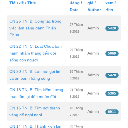
Tiêu đề / Title
đăng /
giả /
xem /
Date
Author
Hits
CN 26 TN, B: Cộng tác trong
27 Tháng
việc làm sáng danh Thiên
Admin
5428
9 2012
Chúa
CN 22 TN, C: Luật Chúa ban
29 Tháng
hành nhằm thăng tiến đời
Admin
5069
8 2012
sống con người
CN 20 TN, B: Lời mời gọi tin
16 Tháng
Admin
5420
và ăn bánh hằng sống
8 2012
CN 18 TN, B: Tìm kiếm lương
01 Tháng
Admin
5365
thực tồn tại đến muôn đời
8 2012
CN 16 TN, B: Tìm nơi thanh
18 Tháng
Admin
6911
vắng để nghỉ ngơi
7 2012
CN 14 TN, B: Thành kiến làm
05 Tháng