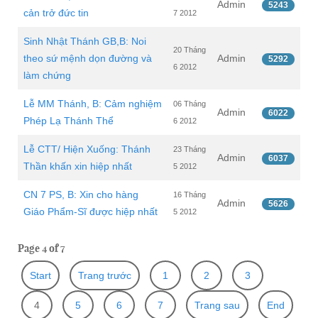
Admin
5243
cản trở đức tin
7 2012
Sinh Nhật Thánh GB,B: Noi
20 Tháng
theo sứ mệnh dọn đường và
Admin
5292
6 2012
làm chứng
Lễ MM Thánh, B: Cảm nghiệm
06 Tháng
Admin
6022
Phép Lạ Thánh Thể
6 2012
Lễ CTT/ Hiện Xuống: Thánh
23 Tháng
Admin
6037
Thần khấn xin hiệp nhất
5 2012
CN 7 PS, B: Xin cho hàng
16 Tháng
Admin
5626
Giáo Phẩm-Sĩ được hiệp nhất
5 2012
Page 4 of 7
Start
Trang trước
1
2
3
4
5
6
7
Trang sau
End