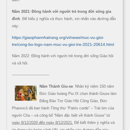
Năm 2021: Đồng hành với người trẻ trong đời sống gia
đình
. Để hiểu ý nghĩa và thực hành, xin nhấn vào đường dẫn
này:
https://giaophannhatrang.org/vi/news/muc-vu-gioi-
tre/cong-bo-logo-nam-muc-vu-gioi-tre-2021-20614.html
Năm 2022: Đồng hành với người trẻ trong đời sống Giáo hội
và xã hội.
--------------------------------
Năm Thánh Giu-se
: Nhân kỷ niệm 150 năm
Đức Giáo hoàng Pio IX chọn thánh Giuse làm
Đấng Bảo Trợ Giáo Hội Công Giáo, Đức
Phanxicô đã ban hành Tông thư “Patris corde” – Trái tim của
người Cha – và công bố “Năm đặc biệt về thánh Giuse” từ
ngày 8/12/2020 đến ngày 8/12/2021.
Để biết thêm ý nghĩa và
áp dụng vào hoàn cảnh VN, xin nhấn vào đường dẫn này: