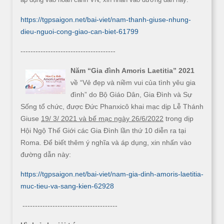
https://tgpsaigon.net/bai-viet/nam-thanh-giuse-nhung-
dieu-nguoi-cong-giao-can-biet-61799
--------------------------------------
Năm “Gia đình Amoris Laetitia” 2021
về “Vẻ đẹp và niềm vui của tình yêu gia
đình” do Bộ Giáo Dân, Gia Đình và Sự
Sống tổ chức, được Đức Phanxicô khai mạc dịp Lễ Thánh
Giuse
19/ 3/ 2021 và bế mạc ngày 26/6/2022
trong dịp
Hội Ngộ Thế Giới các Gia Đình lần thứ 10 diễn ra tại
Roma. Để biết thêm ý nghĩa và áp dụng, xin nhấn vào
đường dẫn này:
https://tgpsaigon.net/bai-viet/nam-gia-dinh-amoris-laetitia-
muc-tieu-va-sang-kien-62928
--------------------------------------