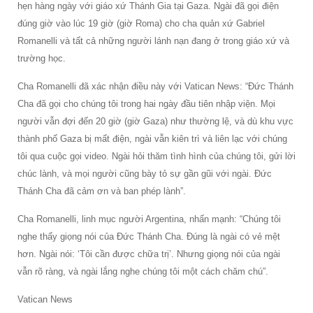
hẹn hàng ngày với giáo xứ Thánh Gia tại Gaza. Ngài đã gọi điện
đúng giờ vào lúc 19 giờ (giờ Roma) cho cha quản xứ Gabriel
Romanelli và tất cả những người lánh nạn đang ở trong giáo xứ và
trường học.
Cha Romanelli đã xác nhận điều này với Vatican News: “Đức Thánh
Cha đã gọi cho chúng tôi trong hai ngày đầu tiên nhập viện. Mọi
người vẫn đợi đến 20 giờ (giờ Gaza) như thường lệ, và dù khu vực
thành phố Gaza bị mất điện, ngài vẫn kiên trì và liên lạc với chúng
tôi qua cuộc gọi video. Ngài hỏi thăm tình hình của chúng tôi, gửi lời
chúc lành, và mọi người cũng bày tỏ sự gần gũi với ngài. Đức
Thánh Cha đã cảm ơn và ban phép lành”.
Cha Romanelli, linh mục người Argentina, nhấn mạnh: “Chúng tôi
nghe thấy giọng nói của Đức Thánh Cha. Đúng là ngài có vẻ mệt
hơn. Ngài nói: ‘Tôi cần được chữa trị’. Nhưng giọng nói của ngài
vẫn rõ ràng, và ngài lắng nghe chúng tôi một cách chăm chú”.
Vatican News