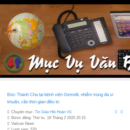
Đức Thánh Cha tại bệnh viện Gemelli, nhiễm trùng đa vi
khuẩn, cần thời gian điều trị
Chuyên mục:
Tin Giáo Hội Hoàn Vũ
Được đăng: Thứ tư, 19 Tháng 2 2025 20:15
Vatican News
Lượt xem: 570