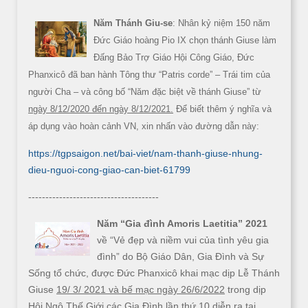
Năm Thánh Giu-se
: Nhân kỷ niệm 150 năm
Đức Giáo hoàng Pio IX chọn thánh Giuse làm
Đấng Bảo Trợ Giáo Hội Công Giáo, Đức
Phanxicô đã ban hành Tông thư “Patris corde” – Trái tim của
người Cha – và công bố “Năm đặc biệt về thánh Giuse” từ
ngày 8/12/2020 đến ngày 8/12/2021.
Để biết thêm ý nghĩa và
áp dụng vào hoàn cảnh VN, xin nhấn vào đường dẫn này:
https://tgpsaigon.net/bai-viet/nam-thanh-giuse-nhung-
dieu-nguoi-cong-giao-can-biet-61799
--------------------------------------
Năm “Gia đình Amoris Laetitia” 2021
về “Vẻ đẹp và niềm vui của tình yêu gia
đình” do Bộ Giáo Dân, Gia Đình và Sự
Sống tổ chức, được Đức Phanxicô khai mạc dịp Lễ Thánh
Giuse
19/ 3/ 2021 và bế mạc ngày 26/6/2022
trong dịp
Hội Ngộ Thế Giới các Gia Đình lần thứ 10 diễn ra tại