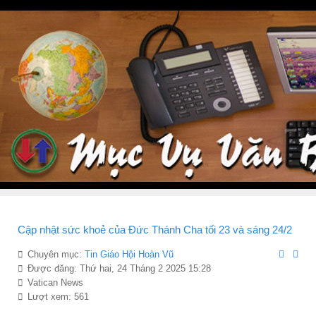
Cập nhật sức khoẻ của Đức Thánh Cha tối 23 và sáng 24/2
Chuyên mục:
Tin Giáo Hội Hoàn Vũ
Được đăng: Thứ hai, 24 Tháng 2 2025 15:28
Vatican News
Lượt xem: 561