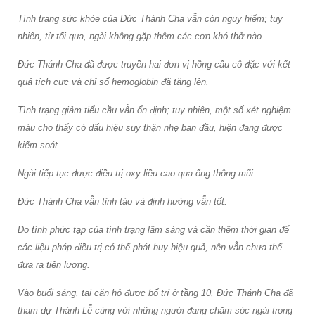
Tình trạng sức khỏe của Đức Thánh Cha vẫn còn nguy hiểm; tuy
nhiên, từ tối qua, ngài không gặp thêm các cơn khó thở nào.
Đức Thánh Cha đã được truyền hai đơn vị hồng cầu cô đặc với kết
quả tích cực và chỉ số hemoglobin đã tăng lên.
Tình trạng giảm tiểu cầu vẫn ổn định; tuy nhiên, một số xét nghiệm
máu cho thấy có dấu hiệu suy thận nhẹ ban đầu, hiện đang được
kiểm soát.
Ngài tiếp tục được điều trị oxy liều cao qua ống thông mũi.
Đức Thánh Cha vẫn tỉnh táo và định hướng vẫn tốt.
Do tính phức tạp của tình trạng lâm sàng và cần thêm thời gian để
các liệu pháp điều trị có thể phát huy hiệu quả, nên vẫn chưa thể
đưa ra tiên lượng.
Vào buổi sáng, tại căn hộ được bố trí ở tầng 10, Đức Thánh Cha đã
tham dự Thánh Lễ cùng với những người đang chăm sóc ngài trong