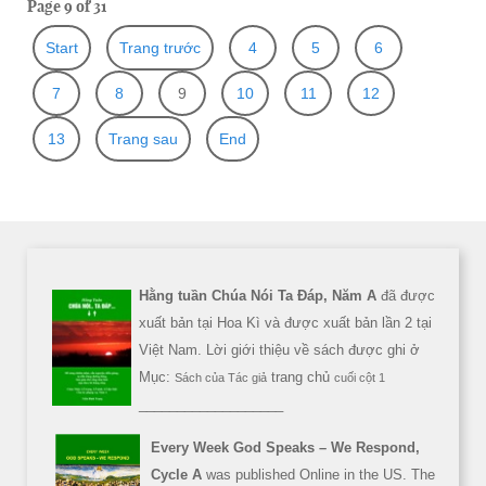
Page 9 of 31
Start
Trang trước
4
5
6
7
8
9
10
11
12
13
Trang sau
End
Hằng tuần Chúa Nói Ta Đáp, Năm A
đã được
xuất bản tại Hoa Kì và được xuất bản lần 2 tại
Việt Nam. Lời giới thiệu về sách được ghi ở
Mục:
trang chủ
Sách của Tác giả
cuối cột 1
___________________
Every Week God Speaks – We Respond,
Cycle A
was published Online in the US. The