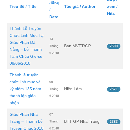
đăng
Tiêu đề / Title
Tác giả / Author
xem /
/
Hits
Date
Thánh Lễ Truyền
Chức Linh Mục Tại
13
Giáo Phận Đà
Ban MVTT/GP
Tháng
2500
Nẵng – Lễ Thánh
6 2018
Tâm Chúa Giê-su,
08/06/2018
Thánh lễ truyền
chức linh mục và
09
kỷ niệm 135 năm
Hiền Lâm
Tháng
2571
thành lập giáo
6 2018
phận
Giáo Phận Nha
07
Trang – Thánh Lễ
BTT GP Nha Trang
Tháng
2383
Truyền Chúc 2018
6 2018