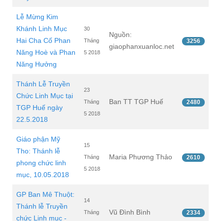
Lễ Mừng Kim
Khánh Linh Mục
30
Nguồn:
Hai Cha Cố Phan
Tháng
3256
giaophanxuanloc.net
Năng Hoè và Phan
5 2018
Năng Hưởng
Thánh Lễ Truyền
23
Chức Linh Mục tại
Ban TT TGP Huế
Tháng
2480
TGP Huế ngày
5 2018
22.5.2018
Giáo phận Mỹ
15
Tho: Thánh lễ
Maria Phương Thảo
Tháng
2610
phong chức linh
5 2018
mục, 10.05.2018
GP Ban Mê Thuột:
14
Thánh lễ Truyền
Vũ Đình Bình
Tháng
2334
chức Linh mục -