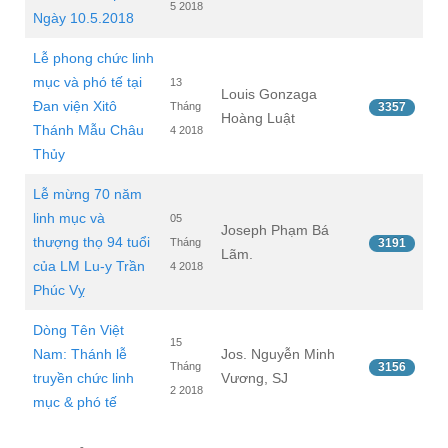
5 2018
Ngày 10.5.2018
Lễ phong chức linh
mục và phó tế tại
13
Louis Gonzaga
Đan viện Xitô
Tháng
3357
Hoàng Luật
Thánh Mẫu Châu
4 2018
Thủy
Lễ mừng 70 năm
linh mục và
05
Joseph Phạm Bá
thượng thọ 94 tuổi
Tháng
3191
Lãm.
của LM Lu-y Trần
4 2018
Phúc Vỵ
Dòng Tên Việt
15
Nam: Thánh lễ
Jos. Nguyễn Minh
Tháng
3156
truyền chức linh
Vương, SJ
2 2018
mục & phó tế