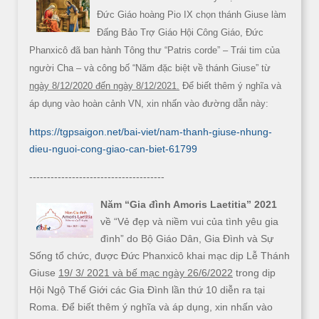
Đức Giáo hoàng Pio IX chọn thánh Giuse làm
Đấng Bảo Trợ Giáo Hội Công Giáo, Đức
Phanxicô đã ban hành Tông thư “Patris corde” – Trái tim của
người Cha – và công bố “Năm đặc biệt về thánh Giuse” từ
ngày 8/12/2020 đến ngày 8/12/2021.
Để biết thêm ý nghĩa và
áp dụng vào hoàn cảnh VN, xin nhấn vào đường dẫn này:
https://tgpsaigon.net/bai-viet/nam-thanh-giuse-nhung-
dieu-nguoi-cong-giao-can-biet-61799
--------------------------------------
Năm “Gia đình Amoris Laetitia” 2021
về “Vẻ đẹp và niềm vui của tình yêu gia
đình” do Bộ Giáo Dân, Gia Đình và Sự
Sống tổ chức, được Đức Phanxicô khai mạc dịp Lễ Thánh
Giuse
19/ 3/ 2021 và bế mạc ngày 26/6/2022
trong dịp
Hội Ngộ Thế Giới các Gia Đình lần thứ 10 diễn ra tại
Roma. Để biết thêm ý nghĩa và áp dụng, xin nhấn vào