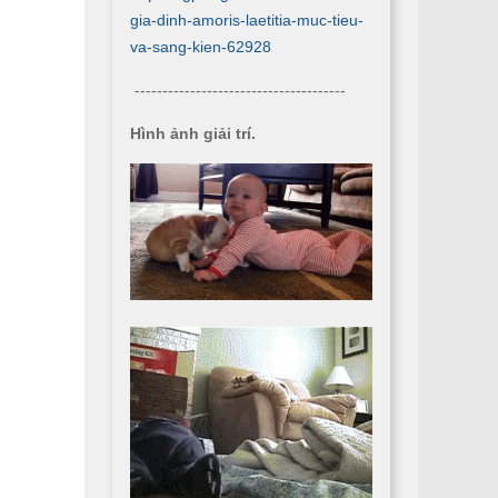
gia-dinh-amoris-laetitia-muc-tieu-
va-sang-kien-62928
--------------------------------------
Hình ảnh giải trí.