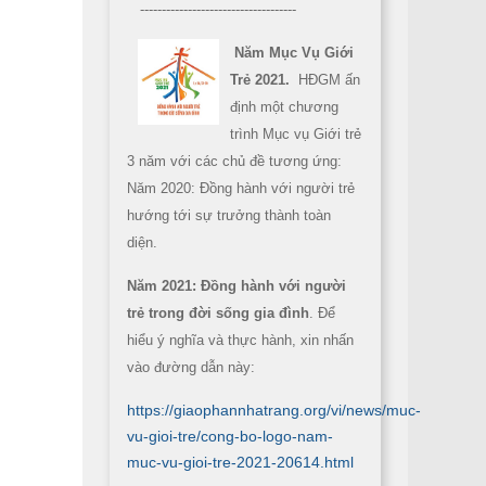
------------------------------------
Năm Mục Vụ Giới
Trẻ 2021.
HĐGM ấn
định một chương
trình Mục vụ Giới trẻ
3 năm với các chủ đề tương ứng:
Năm 2020: Đồng hành với người trẻ
hướng tới sự trưởng thành toàn
diện.
Năm 2021: Đồng hành với người
trẻ trong đời sống gia đình
. Để
hiểu ý nghĩa và thực hành, xin nhấn
vào đường dẫn này:
https://giaophannhatrang.org/vi/news/muc-
vu-gioi-tre/cong-bo-logo-nam-
muc-vu-gioi-tre-2021-20614.html