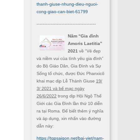
thanh-giuse-nhung-dieu-nguoi-
cong-giao-can-biet-61799
--------------------------------------
Năm “Gia đình
Amoris Laetitia”
2021
về “Vẻ đẹp
và niềm vui của tình yêu gia đình”
do Bộ Giáo Dân, Gia Đình và Sự
Sống tổ chức, được Đức Phanxicô
khai mạc dịp Lễ Thánh Giuse
19/
3/ 2021 và bế mạc ngày
26/6/2022
trong dịp Hội Ngộ Thế
Giới các Gia Đình lần thứ 10 diễn
ra tại Roma. Để biết thêm ý nghĩa
và áp dụng, xin nhấn vào đường
dẫn này:
https://tgpsaigon.net/bai-viet/nam-