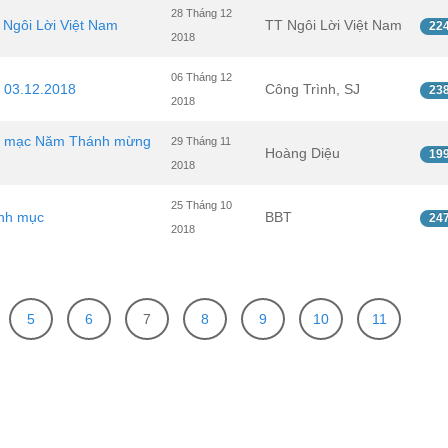
28 Tháng 12
Ngôi Lời Việt Nam
TT Ngôi Lời Việt Nam
22
2018
06 Tháng 12
 03.12.2018
Công Trình, SJ
23
2018
 Bế mạc Năm Thánh mừng
29 Tháng 11
Hoàng Diệu
19
2018
25 Tháng 10
inh mục
BBT
24
2018
5
6
7
8
9
10
11