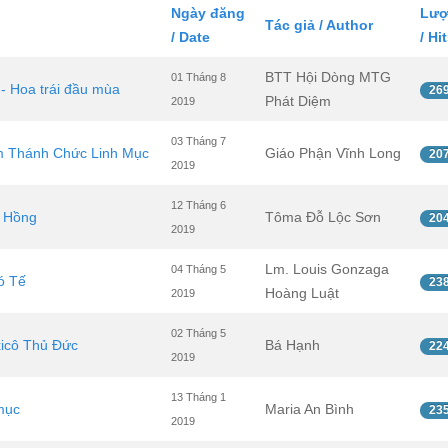
Ngày đăng
Lượ
Tác giả / Author
/ Date
/ Hi
BTT Hội Dòng MTG
01 Tháng 8
- Hoa trái đầu mùa
26
Phát Diệm
2019
03 Tháng 7
ệm Thánh Chức Linh Mục
Giáo Phận Vĩnh Long
20
2019
12 Tháng 6
g Hồng
Tôma Đỗ Lộc Sơn
20
2019
Lm. Louis Gonzaga
04 Tháng 5
ó Tế
23
Hoàng Luật
2019
02 Tháng 5
xicô Thủ Đức
Bá Hạnh
22
2019
13 Tháng 1
mục
Maria An Bình
23
2019