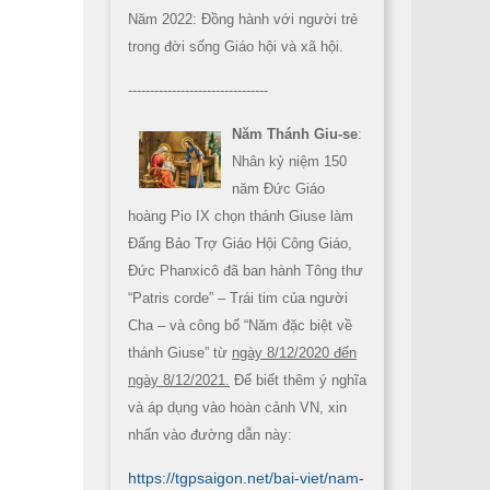
Năm 2022: Đồng hành với người trẻ
trong đời sống Giáo hội và xã hội.
--------------------------------
Năm Thánh Giu-se
:
Nhân kỷ niệm 150
năm Đức Giáo
hoàng Pio IX chọn thánh Giuse làm
Đấng Bảo Trợ Giáo Hội Công Giáo,
Đức Phanxicô đã ban hành Tông thư
“Patris corde” – Trái tim của người
Cha – và công bố “Năm đặc biệt về
thánh Giuse” từ
ngày 8/12/2020 đến
ngày 8/12/2021.
Để biết thêm ý nghĩa
và áp dụng vào hoàn cảnh VN, xin
nhấn vào đường dẫn này:
https://tgpsaigon.net/bai-viet/nam-