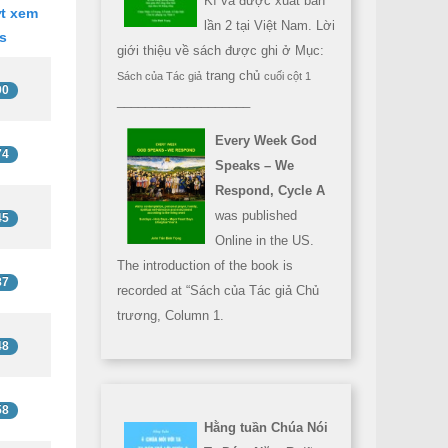
Kì và được xuất bản
t xem
lần 2 tại Việt Nam. Lời
ts
giới thiệu về sách được ghi ở Mục:
trang chủ
Sách của Tác giả
cuối cột 1
90
___________________
Every Week God
74
Speaks – We
Respond, Cycle A
was published
45
Online in the US.
The introduction of the book is
87
recorded at “Sách của Tác giả Chủ
trương, Column 1.
48
58
Hằng tuần Chúa Nói