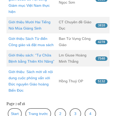
Ngọc Sơn
Giám mục Việt Nam thực
hiện
Giới thiệu Mười Hai Tiếng
CT Chuyên đề Giáo
3810
Nói Mùa Giáng Sinh
Dục
Giới thiệu Sách Từ điển
Ban Từ Vựng Công
4278
Công giáo và đặt mua sách
Giáo
Giới thiệu sách: “Tự Chữa
Lm Giuse Hoàng
7540
Bệnh bằng Thiên Khí Năng”
Minh Thắng
Giới thiệu: Sách mới về nội
dung cuộc phỏng vấn với
Hồng Thuý OP
5132
Đức nguyên Giáo hoàng
Biển Đức
Page 7 of 18
Start
Trang trước
2
3
4