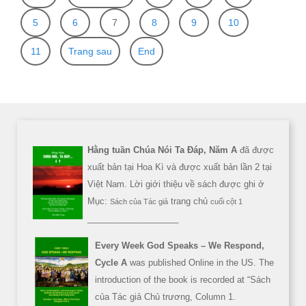
5
6
7
8
9
10
11
Trang sau
End
Hằng tuần Chúa Nói Ta Đáp, Năm A
đã được
xuất bản tại Hoa Kì và được xuất bản lần 2 tại
Việt Nam. Lời giới thiệu về sách được ghi ở
Mục:
trang chủ
Sách của Tác giả
cuối cột 1
___________________
Every Week God Speaks – We Respond,
Cycle A
was published Online in the US. The
introduction of the book is recorded at “Sách
của Tác giả Chủ trương, Column 1.