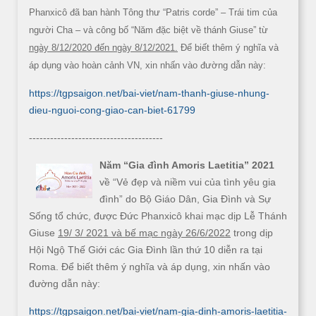
Phanxicô đã ban hành Tông thư “Patris corde” – Trái tim của
người Cha – và công bố “Năm đặc biệt về thánh Giuse” từ
ngày 8/12/2020 đến ngày 8/12/2021.
Để biết thêm ý nghĩa và
áp dụng vào hoàn cảnh VN, xin nhấn vào đường dẫn này:
https://tgpsaigon.net/bai-viet/nam-thanh-giuse-nhung-
dieu-nguoi-cong-giao-can-biet-61799
--------------------------------------
Năm “Gia đình Amoris Laetitia” 2021
về “Vẻ đẹp và niềm vui của tình yêu gia
đình” do Bộ Giáo Dân, Gia Đình và Sự
Sống tổ chức, được Đức Phanxicô khai mạc dịp Lễ Thánh
Giuse
19/ 3/ 2021 và bế mạc ngày 26/6/2022
trong dịp
Hội Ngộ Thế Giới các Gia Đình lần thứ 10 diễn ra tại
Roma. Để biết thêm ý nghĩa và áp dụng, xin nhấn vào
đường dẫn này:
https://tgpsaigon.net/bai-viet/nam-gia-dinh-amoris-laetitia-