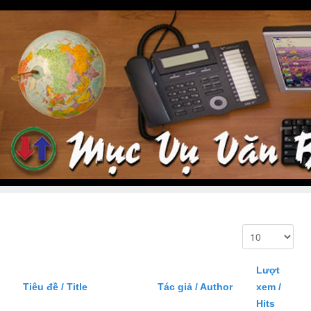
Lượt
Tiêu đề / Title
Tác giả / Author
xem /
Hits