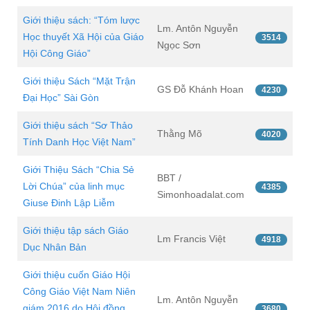
Giới thiệu sách: “Tóm lược
Lm. Antôn Nguyễn
Học thuyết Xã Hội của Giáo
3514
Ngọc Sơn
Hội Công Giáo”
Giới thiệu Sách “Mặt Trận
GS Đỗ Khánh Hoan
4230
Đại Học” Sài Gòn
Giới thiệu sách “Sơ Thảo
Thằng Mõ
4020
Tính Danh Học Việt Nam”
Giới Thiệu Sách “Chia Sẻ
BBT /
Lời Chúa” của linh mục
4385
Simonhoadalat.com
Giuse Đinh Lập Liễm
Giới thiệu tập sách Giáo
Lm Francis Việt
4918
Dục Nhân Bản
Giới thiệu cuốn Giáo Hội
Công Giáo Việt Nam Niên
Lm. Antôn Nguyễn
giám 2016 do Hội đồng
3680