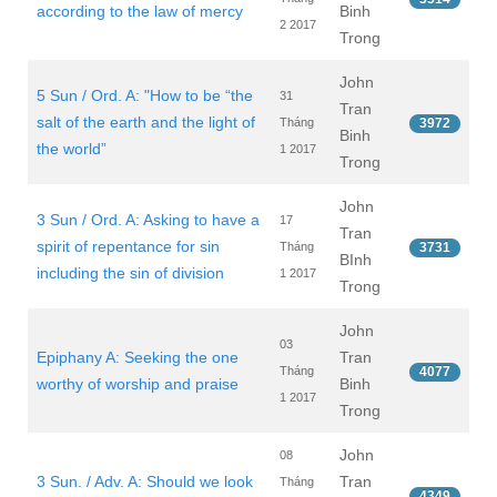
according to the law of mercy
Binh
2 2017
Trong
John
5 Sun / Ord. A: "How to be “the
31
Tran
salt of the earth and the light of
Tháng
3972
Binh
the world”
1 2017
Trong
John
3 Sun / Ord. A: Asking to have a
17
Tran
spirit of repentance for sin
Tháng
3731
BInh
including the sin of division
1 2017
Trong
John
03
Epiphany A: Seeking the one
Tran
Tháng
4077
worthy of worship and praise
Binh
1 2017
Trong
John
08
3 Sun. / Adv. A: Should we look
Tran
Tháng
4349