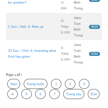
for another?
Binh
12
Trong
2016
John
22
Tran
1 Sun. / Adv. A: Rise up
Tháng
4515
Binh
11 2016
Trong
John
11
33 Sun. / Ord. A: Investing what
Tran
Tháng
5334
God has given
Binh
11 2014
Trong
Page 4 of 7
Start
Trang trước
1
2
3
4
5
6
7
Trang sau
End