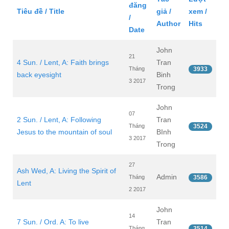
đăng
Tiêu đề / Title
giả /
xem /
/
Author
Hits
Date
John
21
4 Sun. / Lent, A: Faith brings
Tran
Tháng
3933
back eyesight
Binh
3 2017
Trong
John
07
2 Sun. / Lent, A: Following
Tran
Tháng
3524
Jesus to the mountain of soul
BInh
3 2017
Trong
27
Ash Wed, A: Living the Spirit of
Admin
Tháng
3586
Lent
2 2017
John
14
7 Sun. / Ord. A: To live
Tran
Tháng
3514