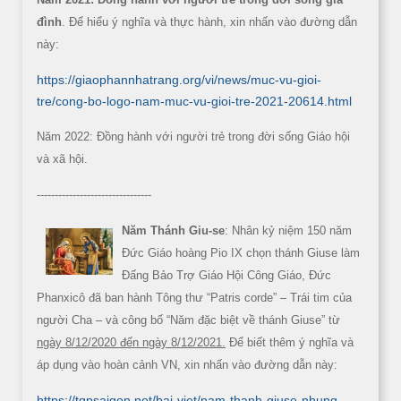
đình
. Để hiểu ý nghĩa và thực hành, xin nhấn vào đường dẫn
này:
https://giaophannhatrang.org/vi/news/muc-vu-gioi-
tre/cong-bo-logo-nam-muc-vu-gioi-tre-2021-20614.html
Năm 2022: Đồng hành với người trẻ trong đời sống Giáo hội
và xã hội.
--------------------------------
Năm Thánh Giu-se
: Nhân kỷ niệm 150 năm
Đức Giáo hoàng Pio IX chọn thánh Giuse làm
Đấng Bảo Trợ Giáo Hội Công Giáo, Đức
Phanxicô đã ban hành Tông thư “Patris corde” – Trái tim của
người Cha – và công bố “Năm đặc biệt về thánh Giuse” từ
ngày 8/12/2020 đến ngày 8/12/2021.
Để biết thêm ý nghĩa và
áp dụng vào hoàn cảnh VN, xin nhấn vào đường dẫn này:
https://tgpsaigon.net/bai-viet/nam-thanh-giuse-nhung-