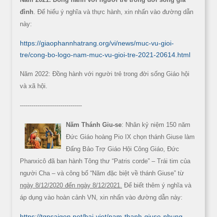
đình
. Để hiểu ý nghĩa và thực hành, xin nhấn vào đường dẫn
này:
https://giaophannhatrang.org/vi/news/muc-vu-gioi-
tre/cong-bo-logo-nam-muc-vu-gioi-tre-2021-20614.html
Năm 2022: Đồng hành với người trẻ trong đời sống Giáo hội
và xã hội.
--------------------------------
Năm Thánh Giu-se
: Nhân kỷ niệm 150 năm
Đức Giáo hoàng Pio IX chọn thánh Giuse làm
Đấng Bảo Trợ Giáo Hội Công Giáo, Đức
Phanxicô đã ban hành Tông thư “Patris corde” – Trái tim của
người Cha – và công bố “Năm đặc biệt về thánh Giuse” từ
ngày 8/12/2020 đến ngày 8/12/2021.
Để biết thêm ý nghĩa và
áp dụng vào hoàn cảnh VN, xin nhấn vào đường dẫn này:
https://tgpsaigon.net/bai-viet/nam-thanh-giuse-nhung-