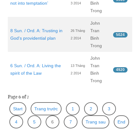
not into temptation’
Binh
3 2014
Trong
John
8 Sun. / Ord. A: Trusting in
Tran
26 Tháng
5024
God's providential plan
Binh
2 2014
Trong
John
6 Sun. / Ord. A: Living the
Tran
13 Tháng
4920
spirit of the Law
Binh
2 2014
Trong
Page 6 of 7
Start
Trang trước
1
2
3
4
5
6
7
Trang sau
End