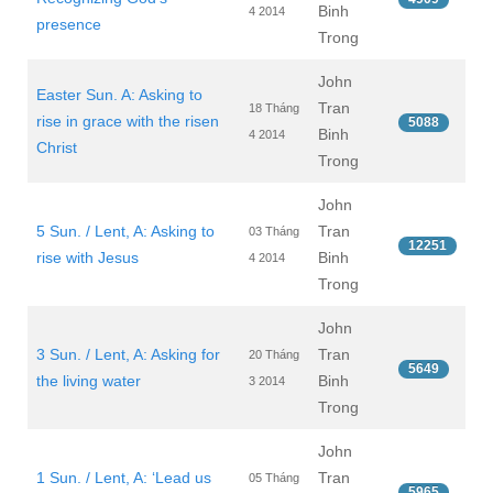
Binh
4 2014
presence
Trong
John
Easter Sun. A: Asking to
Tran
18 Tháng
rise in grace with the risen
5088
Binh
4 2014
Christ
Trong
John
5 Sun. / Lent, A: Asking to
Tran
03 Tháng
12251
rise with Jesus
Binh
4 2014
Trong
John
3 Sun. / Lent, A: Asking for
Tran
20 Tháng
5649
the living water
Binh
3 2014
Trong
John
1 Sun. / Lent, A: ‘Lead us
Tran
05 Tháng
5965