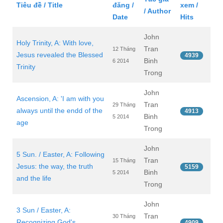
Tiêu đề / Title
đăng /
xem /
/ Author
Date
Hits
John
Holy Trinity, A: With love,
Tran
12 Tháng
Jesus revealed the Blessed
4939
Binh
6 2014
Trinity
Trong
John
Ascension, A: 'I am with you
Tran
29 Tháng
always until the endd of the
4913
Binh
5 2014
age
Trong
John
5 Sun. / Easter, A: Following
Tran
15 Tháng
Jesus: the way, the truth
5159
Binh
5 2014
and the life
Trong
John
3 Sun / Easter, A:
Tran
30 Tháng
Recognizing God's
4909