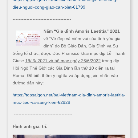
dieu-nguoi-cong-giao-can-biet-61799
--------------------------------------
Năm “Gia đình Amoris Laetitia” 2021
về “Vẻ đẹp và niềm vui của tình yêu gia
đình” do Bộ Giáo Dân, Gia Đình và Sự
Sống tổ chức, được Đức Phanxicô khai mạc dịp Lễ Thánh
Giuse
19/ 3/ 2021 và bế mạc ngày 26/6/2022
trong dịp
Hội Ngộ Thế Giới các Gia Đình lần thứ 10 diễn ra tại
Roma. Để biết thêm ý nghĩa và áp dụng, xin nhấn vào
đường dẫn này:
https://tgpsaigon.net/bai-viet/nam-gia-dinh-amoris-laetitia-
muc-tieu-va-sang-kien-62928
--------------------------------------
Hình ảnh giải trí.