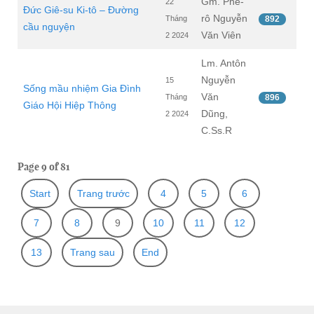
Gm. Phê-
22
Đức Giê-su Ki-tô – Đường
rô Nguyễn
Tháng
892
cầu nguyện
Văn Viên
2 2024
Lm. Antôn
Nguyễn
15
Sống mầu nhiệm Gia Đình
Văn
Tháng
896
Giáo Hội Hiệp Thông
Dũng,
2 2024
C.Ss.R
Page 9 of 81
Start
Trang trước
4
5
6
7
8
9
10
11
12
13
Trang sau
End