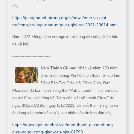
này:
https://giaophannhatrang.org/vi/news/muc-vu-gioi-
tre/cong-bo-logo-nam-muc-vu-gioi-tre-2021-20614.html
Năm 2022: Đồng hành với người trẻ trong đời sống Giáo hội
và xã hội.
--------------------------------
Năm Thánh Giu-se
: Nhân kỷ niệm 150 năm
Đức Giáo hoàng Pio IX chọn thánh Giuse làm
Đấng Bảo Trợ Giáo Hội Công Giáo, Đức
Phanxicô đã ban hành Tông thư “Patris corde” – Trái tim của
người Cha – và công bố “Năm đặc biệt về thánh Giuse” từ
ngày 8/12/2020 đến ngày 8/12/2021.
Để biết thêm ý nghĩa và
áp dụng vào hoàn cảnh VN, xin nhấn vào đường dẫn này:
https://tgpsaigon.net/bai-viet/nam-thanh-giuse-nhung-
dieu-nguoi-cong-giao-can-biet-61799