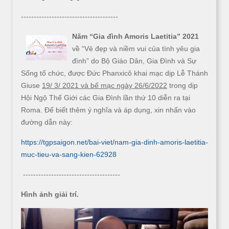
--------------------------------------
Năm “Gia đình Amoris Laetitia” 2021
về “Vẻ đẹp và niềm vui của tình yêu gia
đình” do Bộ Giáo Dân, Gia Đình và Sự
Sống tổ chức, được Đức Phanxicô khai mạc dịp Lễ Thánh
Giuse
19/ 3/ 2021 và bế mạc ngày 26/6/2022
trong dịp
Hội Ngộ Thế Giới các Gia Đình lần thứ 10 diễn ra tại
Roma. Để biết thêm ý nghĩa và áp dụng, xin nhấn vào
đường dẫn này:
https://tgpsaigon.net/bai-viet/nam-gia-dinh-amoris-laetitia-
muc-tieu-va-sang-kien-62928
--------------------------------------
Hình ảnh giải trí.