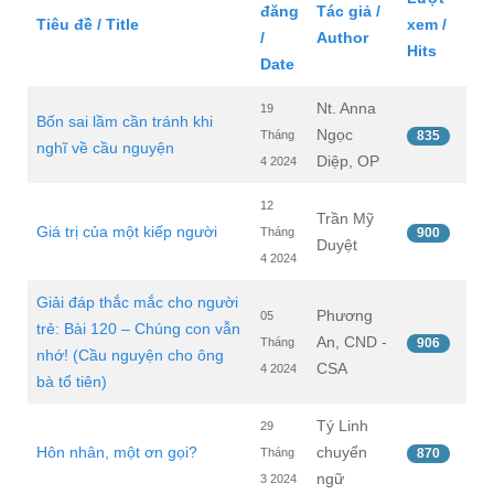
đăng
Tác giả /
Tiêu đề / Title
xem /
/
Author
Hits
Date
Nt. Anna
19
Bốn sai lầm cần tránh khi
Ngọc
Tháng
835
nghĩ về cầu nguyện
Diệp, OP
4 2024
12
Trần Mỹ
Giá trị của một kiếp người
Tháng
900
Duyệt
4 2024
Giải đáp thắc mắc cho người
Phương
05
trẻ: Bài 120 – Chúng con vẫn
An, CND -
Tháng
906
nhớ! (Cầu nguyện cho ông
CSA
4 2024
bà tổ tiên)
Tý Linh
29
Hôn nhân, một ơn gọi?
chuyển
Tháng
870
ngữ
3 2024