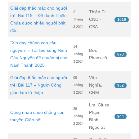
Giải đáp thắc mắc cho người
Thiên Di
21
trẻ: Bài 119 – Để danh Thiên
CND -
Tháng
1016
Chúa được nhiều người biết
CSA
3 2024
đến
“Xin dạy chúng con cầu
14
nguyện” – Tài liệu sống Năm
Đức
Tháng
873
Cầu Nguyện để chuẩn bị cho
Phanxicô
3 2024
Năm Thánh 2025
Giải đáp thắc mắc cho người
Văn
08
trẻ: Bài 117 – Người Công
Nghĩa,
Tháng
932
giáo làm từ thiện
CRM
3 2024
Lm. Giuse
29
Cùng nhau chèo chống con
Phạm
Tháng
944
thuyền Giáo hội
Đình
2 2024
Ngọc SJ