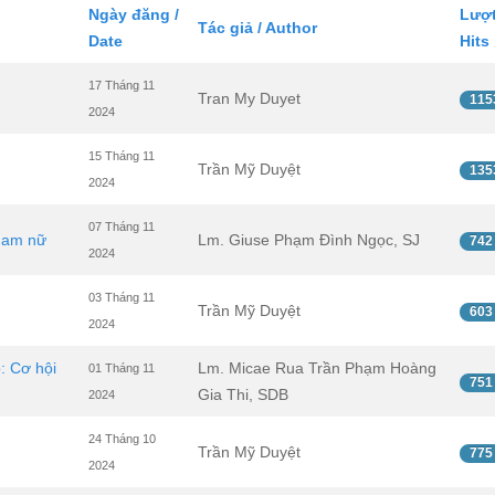
Ngày đăng /
Lượt
Tác giả / Author
Date
Hits
17 Tháng 11
Tran My Duyet
115
2024
15 Tháng 11
Trần Mỹ Duyệt
135
2024
07 Tháng 11
 nam nữ
Lm. Giuse Phạm Đình Ngọc, SJ
742
2024
03 Tháng 11
Trần Mỹ Duyệt
603
2024
: Cơ hội
Lm. Micae Rua Trần Phạm Hoàng
01 Tháng 11
751
Gia Thi, SDB
2024
24 Tháng 10
Trần Mỹ Duyệt
775
2024