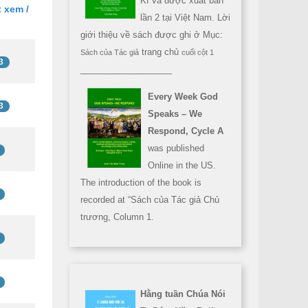
Kì và được xuất bản
 xem /
lần 2 tại Việt Nam. Lời
giới thiệu về sách được ghi ở Mục:
trang chủ
Sách của Tác giả
cuối cột 1
3
___________________
Every Week God
3
Speaks – We
Respond, Cycle A
was published
Online in the US.
The introduction of the book is
recorded at “Sách của Tác giả Chủ
trương, Column 1.
Hằng tuần Chúa Nói