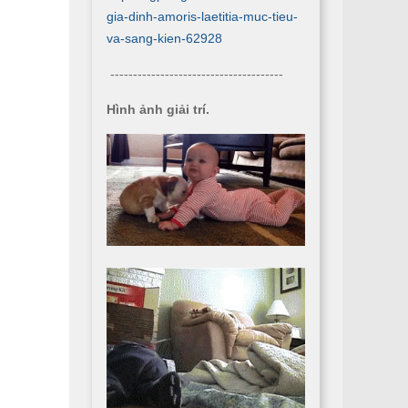
gia-dinh-amoris-laetitia-muc-tieu-
va-sang-kien-62928
--------------------------------------
Hình ảnh giải trí.