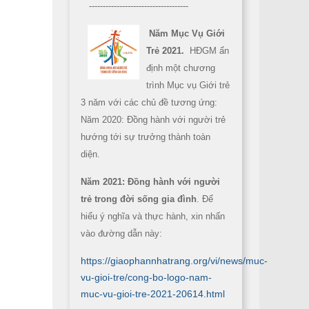
------------------------------------
Năm Mục Vụ Giới
Trẻ 2021.
HĐGM ấn
định một chương
trình Mục vụ Giới trẻ
3 năm với các chủ đề tương ứng:
Năm 2020: Đồng hành với người trẻ
hướng tới sự trưởng thành toàn
diện.
Năm 2021: Đồng hành với người
trẻ trong đời sống gia đình
. Để
hiểu ý nghĩa và thực hành, xin nhấn
vào đường dẫn này:
https://giaophannhatrang.org/vi/news/muc-
vu-gioi-tre/cong-bo-logo-nam-
muc-vu-gioi-tre-2021-20614.html