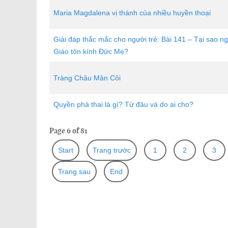
Maria Magdalena vị thánh của nhiều huyền thoại
Giải đáp thắc mắc cho người trẻ: Bài 141 – Tại sao n
Giáo tôn kính Đức Mẹ?
Tràng Châu Mân Côi
Quyền phá thai là gì? Từ đâu và do ai cho?
Page 6 of 81
Start
Trang trước
1
2
3
Trang sau
End