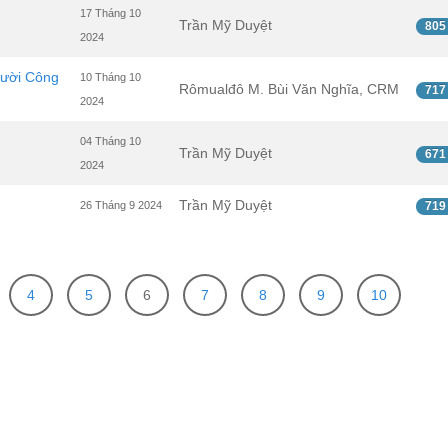
17 Tháng 10
Trần Mỹ Duyệt
805
2024
gười Công
10 Tháng 10
Rômualđô M. Bùi Văn Nghĩa, CRM
717
2024
04 Tháng 10
Trần Mỹ Duyệt
671
2024
Trần Mỹ Duyệt
26 Tháng 9 2024
719
4
5
6
7
8
9
10