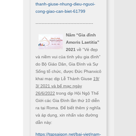
thanh-giuse-nhung-dieu-nguoi-
cong-giao-can-biet-61799
--------------------------------------
Năm “Gia đình
Amoris Laetitia”
2021
về “Vẻ đẹp
và niềm vui của tình yêu gia đình”
do Bộ Giáo Dân, Gia Đình và Sự
Sống tổ chức, được Đức Phanxicô
khai mạc dịp Lễ Thánh Giuse
19/
3/ 2021 và bế mạc ngày
26/6/2022
trong dịp Hội Ngộ Thế
Giới các Gia Đình lần thứ 10 diễn
ra tại Roma. Để biết thêm ý nghĩa
và áp dụng, xin nhấn vào đường
dẫn này:
https://tgpsaigon.net/bai-viet/nam-