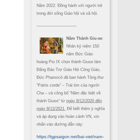
Năm 2022: Đồng hành với người trẻ
trong đời sống Giáo hội và xã hội.
--------------------------------
Năm Thánh Giu-se
:
Nhân kỷ niệm 150
năm Đức Giáo
hoàng Pio IX chọn thánh Giuse làm
Đấng Bảo Trợ Giáo Hội Công Giáo,
Đức Phanxicô đã ban hành Tông thư
“Patris corde” – Trái tim của người
Cha – và công bố “Năm đặc biệt về
thánh Giuse” từ
ngày 8/12/2020 đến
ngày 8/12/2021.
Để biết thêm ý nghĩa
và áp dụng vào hoàn cảnh VN, xin
nhấn vào đường dẫn này:
https://tgpsaigon.net/bai-viet/nam-