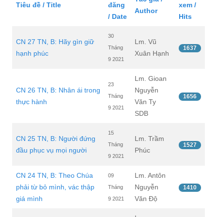
Tiêu đề / Title
đăng
xem /
Author
/ Date
Hits
30
CN 27 TN, B: Hãy gìn giữ
Lm. Vũ
Tháng
1637
hạnh phúc
Xuân Hạnh
9 2021
Lm. Gioan
23
CN 26 TN, B: Nhân ái trong
Nguyễn
Tháng
1656
thực hành
Văn Ty
9 2021
SDB
15
CN 25 TN, B: Người đứng
Lm. Trầm
Tháng
1527
đầu phục vụ mọi người
Phúc
9 2021
CN 24 TN, B: Theo Chúa
Lm. Antôn
09
phải từ bỏ mình, vác thập
Nguyễn
Tháng
1410
giá mình
Văn Độ
9 2021