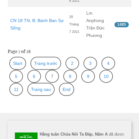
8 2021
Lm.
28
CN 18 TN, B: Bánh Ban Sự
Anphong
Tháng
1485
Sống
Trần Đức
7 2021
Phương
Page 7 of 28
Start
Trang trước
2
3
4
5
6
7
8
9
10
11
Trang sau
End
Hằng tuần Chúa Nói Ta Đáp, Năm A
đã được