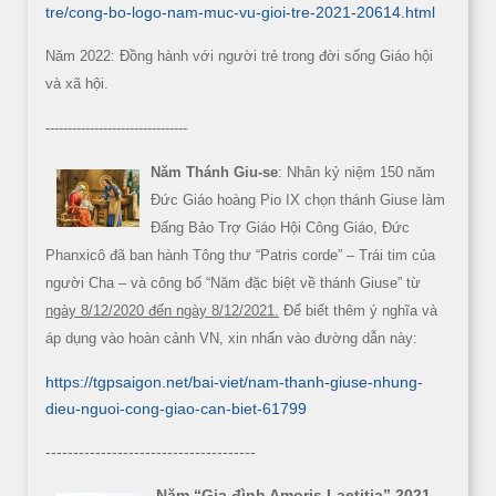
tre/cong-bo-logo-nam-muc-vu-gioi-tre-2021-20614.html
Năm 2022: Đồng hành với người trẻ trong đời sống Giáo hội
và xã hội.
--------------------------------
Năm Thánh Giu-se
: Nhân kỷ niệm 150 năm
Đức Giáo hoàng Pio IX chọn thánh Giuse làm
Đấng Bảo Trợ Giáo Hội Công Giáo, Đức
Phanxicô đã ban hành Tông thư “Patris corde” – Trái tim của
người Cha – và công bố “Năm đặc biệt về thánh Giuse” từ
ngày 8/12/2020 đến ngày 8/12/2021.
Để biết thêm ý nghĩa và
áp dụng vào hoàn cảnh VN, xin nhấn vào đường dẫn này:
https://tgpsaigon.net/bai-viet/nam-thanh-giuse-nhung-
dieu-nguoi-cong-giao-can-biet-61799
--------------------------------------
Năm “Gia đình Amoris Laetitia” 2021