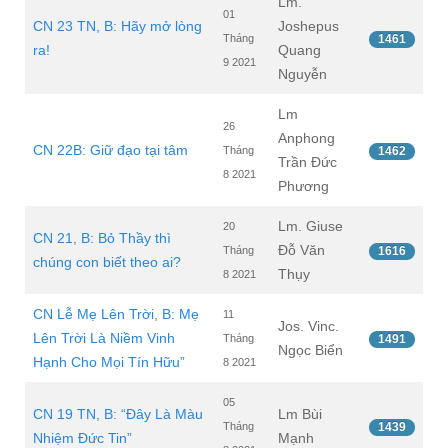
Lm.
01
CN 23 TN, B: Hãy mở lòng
Joshepus
Tháng
1461
ra!
Quang
9 2021
Nguyễn
Lm
26
Anphong
CN 22B: Giữ đạo tại tâm
Tháng
1462
Trần Đức
8 2021
Phương
Lm. Giuse
20
CN 21, B: Bỏ Thầy thì
Đỗ Văn
Tháng
1616
chúng con biết theo ai?
Thụy
8 2021
CN Lễ Mẹ Lên Trời, B: Mẹ
11
Jos. Vinc.
Lên Trời Là Niềm Vinh
Tháng
1491
Ngọc Biển
Hạnh Cho Mọi Tín Hữu”
8 2021
05
CN 19 TN, B: “Đây Là Màu
Lm Bùi
Tháng
1439
Nhiệm Đức Tin”
Mạnh