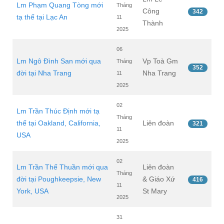
Lm Phạm Quang Tòng mới
Tháng
Công
342
tạ thế tại Lạc An
11
Thành
2025
06
Lm Ngô Đình San mới qua
Vp Toà Gm
Tháng
352
đời tại Nha Trang
Nha Trang
11
2025
02
Lm Trần Thúc Định mới tạ
Tháng
thế tại Oakland, California,
Liên đoàn
321
11
USA
2025
02
Lm Trần Thế Thuần mới qua
Liên đoàn
Tháng
đời tại Poughkeepsie, New
& Giáo Xứ
416
11
York, USA
St Mary
2025
31