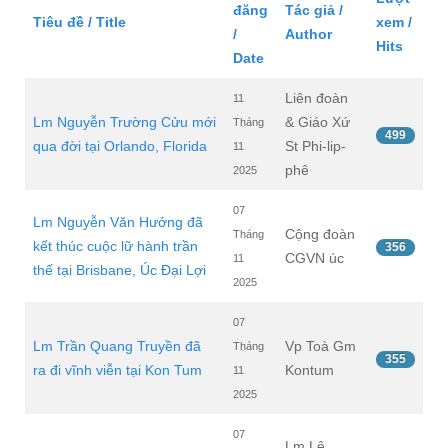
đăng
Tác giả /
Tiêu đề / Title
xem /
/
Author
Hits
Date
Liên đoàn
11
Lm Nguyễn Trường Cửu mới
& Giáo Xứ
Tháng
499
qua đời tại Orlando, Florida
St Phi-lip-
11
phê
2025
07
Lm Nguyễn Văn Hưởng đã
Cộng đoàn
Tháng
kết thúc cuộc lữ hành trần
356
CGVN úc
11
thế tại Brisbane, Úc Đại Lợi
2025
07
Lm Trần Quang Truyền đã
Vp Toà Gm
Tháng
355
ra đi vĩnh viễn tại Kon Tum
Kontum
11
2025
07
Lm Lê