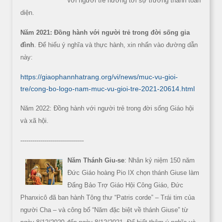
với người trẻ hướng tới sự trưởng thành toàn
diện.
Năm 2021: Đồng hành với người trẻ trong đời sống gia
đình
. Để hiểu ý nghĩa và thực hành, xin nhấn vào đường dẫn
này:
https://giaophannhatrang.org/vi/news/muc-vu-gioi-
tre/cong-bo-logo-nam-muc-vu-gioi-tre-2021-20614.html
Năm 2022: Đồng hành với người trẻ trong đời sống Giáo hội
và xã hội.
--------------------------------
Năm Thánh Giu-se
: Nhân kỷ niệm 150 năm
Đức Giáo hoàng Pio IX chọn thánh Giuse làm
Đấng Bảo Trợ Giáo Hội Công Giáo, Đức
Phanxicô đã ban hành Tông thư “Patris corde” – Trái tim của
người Cha – và công bố “Năm đặc biệt về thánh Giuse” từ