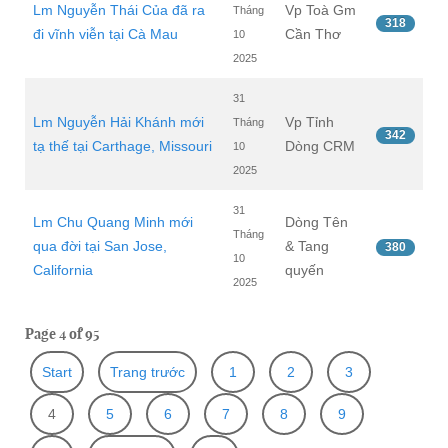
Lm Nguyễn Thái Của đã ra
Vp Toà Gm
Tháng
318
đi vĩnh viễn tại Cà Mau
Cần Thơ
10
2025
31
Lm Nguyễn Hải Khánh mới
Vp Tỉnh
Tháng
342
tạ thế tại Carthage, Missouri
Dòng CRM
10
2025
31
Lm Chu Quang Minh mới
Dòng Tên
Tháng
qua đời tại San Jose,
& Tang
380
10
California
quyến
2025
Page 4 of 95
Start
Trang trước
1
2
3
4
5
6
7
8
9