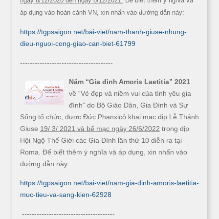
ngày 8/12/2020 đến ngày 8/12/2021.
Để biết thêm ý nghĩa và
áp dụng vào hoàn cảnh VN, xin nhấn vào đường dẫn này:
https://tgpsaigon.net/bai-viet/nam-thanh-giuse-nhung-
dieu-nguoi-cong-giao-can-biet-61799
--------------------------------------
Năm “Gia đình Amoris Laetitia” 2021
về “Vẻ đẹp và niềm vui của tình yêu gia
đình” do Bộ Giáo Dân, Gia Đình và Sự
Sống tổ chức, được Đức Phanxicô khai mạc dịp Lễ Thánh
Giuse
19/ 3/ 2021 và bế mạc ngày 26/6/2022
trong dịp
Hội Ngộ Thế Giới các Gia Đình lần thứ 10 diễn ra tại
Roma. Để biết thêm ý nghĩa và áp dụng, xin nhấn vào
đường dẫn này:
https://tgpsaigon.net/bai-viet/nam-gia-dinh-amoris-laetitia-
muc-tieu-va-sang-kien-62928
--------------------------------------