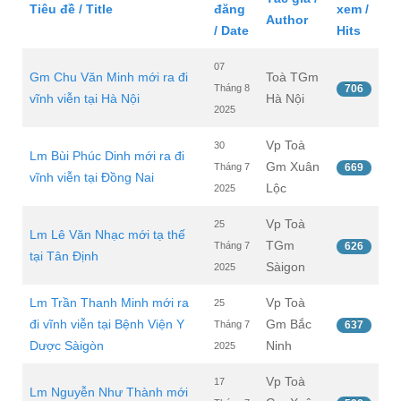
Tiêu đề / Title
đăng
xem /
Author
/ Date
Hits
07
Gm Chu Văn Minh mới ra đi
Toà TGm
Tháng 8
706
vĩnh viễn tại Hà Nội
Hà Nội
2025
Vp Toà
30
Lm Bùi Phúc Dinh mới ra đi
Gm Xuân
Tháng 7
669
vĩnh viễn tại Đồng Nai
Lộc
2025
Vp Toà
25
Lm Lê Văn Nhạc mới tạ thế
TGm
Tháng 7
626
tại Tân Định
Sàigon
2025
Lm Trần Thanh Minh mới ra
Vp Toà
25
đi vĩnh viễn tại Bệnh Viện Y
Gm Bắc
Tháng 7
637
Dược Sàigòn
Ninh
2025
Vp Toà
17
Lm Nguyễn Như Thành mới