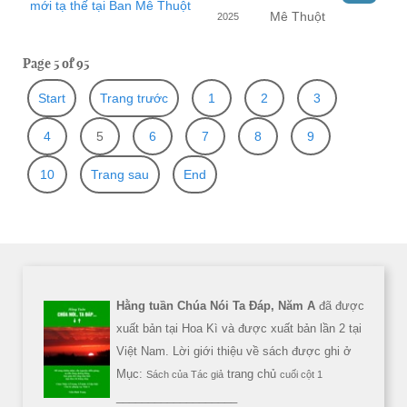
mới tạ thế tại Ban Mê Thuột
Mê Thuột
2025
Page 5 of 95
Start
Trang trước
1
2
3
4
5
6
7
8
9
10
Trang sau
End
Hằng tuần Chúa Nói Ta Đáp, Năm A
đã được
xuất bản tại Hoa Kì và được xuất bản lần 2 tại
Việt Nam. Lời giới thiệu về sách được ghi ở
Mục:
trang chủ
Sách của Tác giả
cuối cột 1
___________________