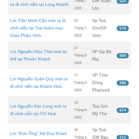
Gm Xuân
Tháng 7
528
ra đi vĩnh viễn tại Long Khánh
Lộc
2025
Lm Trần Minh Cẩn mới ra đi
Vp Toà
03
vĩnh viễn tại Toà Giám mục
Gm/GP
Tháng 7
576
Giáo Phận Vinh
Vinh
2025
27
Lm Nguyễn Hữu Thời mới tạ
VP Gp Bà
Tháng 6
569
thế tại Phước Khánh
Rịa
2025
VP Tỉnh
27
Lm Nguyễn Xuân Quý mới ra
Dòng
Tháng 6
596
đi vĩnh viễn tại Khánh Hoà
Phanxicô
2025
19
Lm Nguyễn Kim Long mới ra
Toà Gm
Tháng 6
674
đi vĩnh viễn tại Chí Hoà
Mỹ Tho
2025
Vp Toà
30
Lm “Đức Ông” Hà Duy Khâm
GM Ban
Tháng 5
711