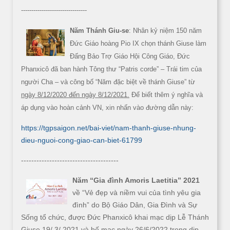
--------------------------------
Năm Thánh Giu-se
: Nhân kỷ niệm 150 năm
Đức Giáo hoàng Pio IX chọn thánh Giuse làm
Đấng Bảo Trợ Giáo Hội Công Giáo, Đức
Phanxicô đã ban hành Tông thư “Patris corde” – Trái tim của
người Cha – và công bố “Năm đặc biệt về thánh Giuse” từ
ngày 8/12/2020 đến ngày 8/12/2021.
Để biết thêm ý nghĩa và
áp dụng vào hoàn cảnh VN, xin nhấn vào đường dẫn này:
https://tgpsaigon.net/bai-viet/nam-thanh-giuse-nhung-
dieu-nguoi-cong-giao-can-biet-61799
--------------------------------------
Năm “Gia đình Amoris Laetitia” 2021
về “Vẻ đẹp và niềm vui của tình yêu gia
đình” do Bộ Giáo Dân, Gia Đình và Sự
Sống tổ chức, được Đức Phanxicô khai mạc dịp Lễ Thánh
Giuse
19/ 3/ 2021 và bế mạc ngày 26/6/2022
trong dịp