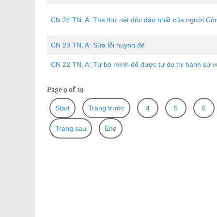
CN 24 TN, A: Tha thứ nét độc đáo nhất của người Cô
CN 23 TN, A: Sửa lỗi huynh đệ
CN 22 TN, A: Từ bỏ mình để được tự do thi hành sứ v
Page 9 of 29
Start
Trang trước
4
5
6
Trang sau
End