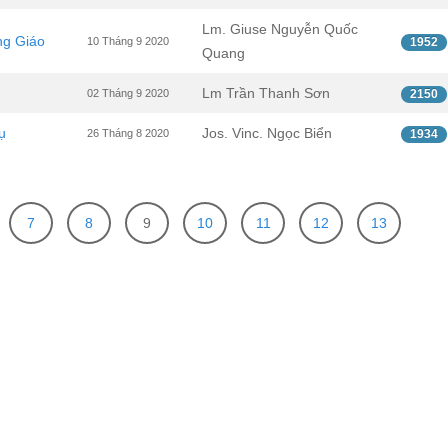
Lm. Giuse Nguyễn Quốc
ng Giáo
10 Tháng 9 2020
1952
Quang
Lm Trần Thanh Sơn
02 Tháng 9 2020
2150
ụ
Jos. Vinc. Ngọc Biển
26 Tháng 8 2020
1934
7
8
9
10
11
12
13