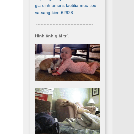
gia-dinh-amoris-laetitia-muc-tieu-
va-sang-kien-62928
--------------------------------------
Hình ảnh giải trí.