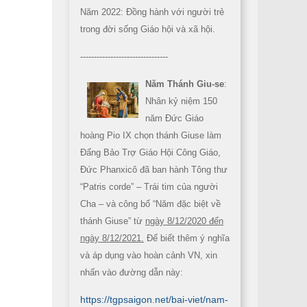
Năm 2022: Đồng hành với người trẻ
trong đời sống Giáo hội và xã hội.
--------------------------------
Năm Thánh Giu-se
:
Nhân kỷ niệm 150
năm Đức Giáo
hoàng Pio IX chọn thánh Giuse làm
Đấng Bảo Trợ Giáo Hội Công Giáo,
Đức Phanxicô đã ban hành Tông thư
“Patris corde” – Trái tim của người
Cha – và công bố “Năm đặc biệt về
thánh Giuse” từ
ngày 8/12/2020 đến
ngày 8/12/2021.
Để biết thêm ý nghĩa
và áp dụng vào hoàn cảnh VN, xin
nhấn vào đường dẫn này:
https://tgpsaigon.net/bai-viet/nam-