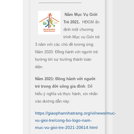
------------------------------------
Năm Mục Vụ Giới
Trẻ 2021.
HĐGM ấn
định một chương
trình Mục vụ Giới trẻ
3 năm với các chủ đề tương ứng:
Năm 2020: Đồng hành với người trẻ
hướng tới sự trưởng thành toàn
diện.
Năm 2021: Đồng hành với người
trẻ trong đời sống gia đình
. Để
hiểu ý nghĩa và thực hành, xin nhấn
vào đường dẫn này:
https://giaophannhatrang.org/vi/news/muc-
vu-gioi-tre/cong-bo-logo-nam-
muc-vu-gioi-tre-2021-20614.html