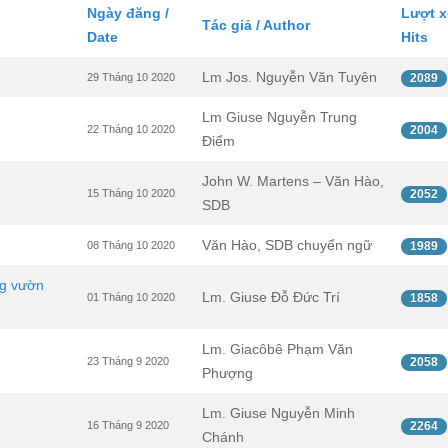
Ngày đăng /
Lượt x
Tác giả / Author
Date
Hits
Lm Jos. Nguyễn Văn Tuyên
29 Tháng 10 2020
2089
Lm Giuse Nguyễn Trung
22 Tháng 10 2020
2004
Điểm
John W. Martens – Văn Hào,
15 Tháng 10 2020
2052
SDB
Văn Hào, SDB chuyển ngữ
08 Tháng 10 2020
1989
ng vườn
Lm. Giuse Đỗ Đức Trí
01 Tháng 10 2020
1858
Lm. Giacôbê Phạm Văn
23 Tháng 9 2020
2058
Phượng
Lm. Giuse Nguyễn Minh
16 Tháng 9 2020
2264
Chánh