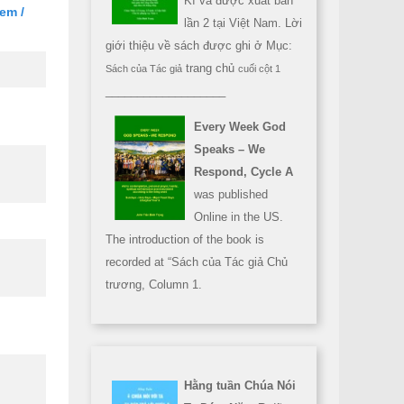
Kì và được xuất bản
em /
lần 2 tại Việt Nam. Lời
giới thiệu về sách được ghi ở Mục:
trang chủ
Sách của Tác giả
cuối cột 1
___________________
Every Week God
Speaks – We
Respond, Cycle A
was published
Online in the US.
The introduction of the book is
recorded at “Sách của Tác giả Chủ
trương, Column 1.
Hằng tuần Chúa Nói