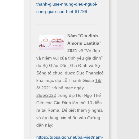
thanh-giuse-nhung-dieu-nguoi-
cong-giao-can-biet-61799
--------------------------------------
Năm “Gia đình
Amoris Laetitia”
2021
về “Vẻ đẹp
và niềm vui của tình yêu gia đình”
do Bộ Giáo Dân, Gia Đình và Sự
Sống tổ chức, được Đức Phanxicô
khai mạc dịp Lễ Thánh Giuse
19/
3/ 2021 và bế mạc ngày
26/6/2022
trong dịp Hội Ngộ Thế
Giới các Gia Đình lần thứ 10 diễn
ra tại Roma. Để biết thêm ý nghĩa
và áp dụng, xin nhấn vào đường
dẫn này:
https://tgpsaigon.net/bai-viet/nam-